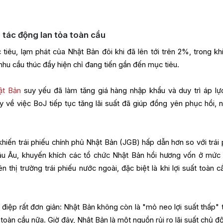
 tác động lan tỏa toàn cầu
iêu, lạm phát của Nhật Bản đôi khi đã lên tới trên 2%, trong kh
nhu cầu thúc đẩy hiện chỉ đang tiến gần đến mục tiêu.
ật Bản
suy yếu đã làm tăng giá hàng nhập khẩu và duy trì áp lự
 về việc BoJ tiếp tục tăng lãi suất đã giúp đồng yên phục hồi, 
hiến trái phiếu chính phủ Nhật Bản (JGB) hấp dẫn hơn so với trái 
âu Âu, khuyến khích các tổ chức Nhật Bản hồi hương vốn ở mức 
n thị trường trái phiếu nước ngoài, đặc biệt là khi lợi suất toàn c
 điệp rất đơn giản: Nhật Bản không còn là "mỏ neo lợi suất thấp" 
u toàn cầu nữa. Giờ đây, Nhật Bản là một nguồn rủi ro lãi suất chủ đ