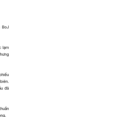
i BoJ
c lạm
nhưng
phiếu
biên.
ầu đã
thuần
ộng.