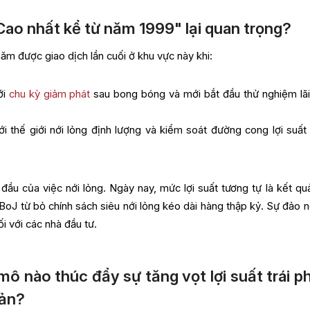
"Cao nhất kể từ năm 1999" lại quan trọng?
 năm được giao dịch lần cuối ở khu vực này khi:
ới
chu kỳ giảm phát
sau bong bóng và mới bắt đầu thử nghiệm lãi
ới thế giới nới lỏng định lượng và kiểm soát đường cong lợi suất
 đầu của việc nới lỏng. Ngày nay, mức lợi suất tương tự là kết qu
i BoJ từ bỏ chính sách siêu nới lỏng kéo dài hàng thập kỷ. Sự đảo 
ối với các nhà đầu tư.
ô nào thúc đẩy sự tăng vọt lợi suất trái p
Bản?