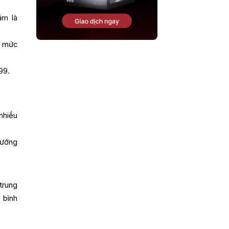
ăm là
à mức
99.
nhiều
hướng
trung
 bình