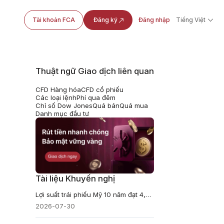
Tài khoản FCA
Đăng ký
Đăng nhập
Tiếng Việt
Thuật ngữ Giao dịch liên quan
CFD Hàng hóa
CFD cổ phiếu
Các loại lệnh
Phí qua đêm
Chỉ số Dow Jones
Quá bán
Quá mua
Danh mục đầu tư
Tài liệu Khuyến nghị
Lợi suất trái phiếu Mỹ 10 năm đạt 4,71%, vì sao TLT giảm 1,65%?
2026-07-30