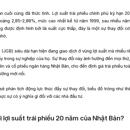
ản cuối cùng đã thức tỉnh. Lợi suất trái phiếu chính phủ kỳ hạn 2
hoảng 2,85–2,88%, mức cao nhất kể từ năm 1999, sau nhiều nă
g được định hình bởi lãi suất cực thấp, đây là một sự thay đổi cơ
nhỏ.
 (JGB) siêu dài hạn hiện đang giao dịch ở vùng lợi suất mà nhiều n
ấy trong sự nghiệp của họ. Sự thay đổi này ảnh hưởng đến mọi thứ,
n và cổ phiếu ngân hàng Nhật Bản, cho đến định giá trái phiếu to
rường mới nổi.
 sẽ phân tích động lực thúc đẩy sự thay đổi, biểu đồ trông như th
hực sự có ý nghĩa gì đối với các nhà đầu tư.
ới lợi suất trái phiếu 20 năm của Nhật Bản?