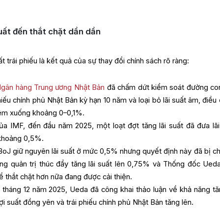
suất đến thắt chặt dần dần
t trái phiếu là kết quả của sự thay đổi chính sách rõ ràng:
gân hàng Trung ương Nhật Bản
đã chấm dứt kiểm soát đường con
hiếu chính phủ Nhật Bản kỳ hạn 10 năm và loại bỏ lãi suất âm, điều 
 đêm xuống khoảng 0–0,1%.
a IMF, đến đầu năm 2025, một loạt đợt tăng lãi suất đã đưa lãi
lên khoảng 0,5%.
oJ giữ nguyên lãi suất ở mức 0,5% nhưng quyết định này đã bị chi
đồng quản trị thúc đẩy tăng lãi suất lên 0,75% và Thống đốc Ued
ể thắt chặt hơn nữa đang được cải thiện.
u tháng 12 năm 2025, Ueda đã công khai thảo luận về khả năng tăn
lợi suất đồng yên và trái phiếu chính phủ Nhật Bản tăng lên.