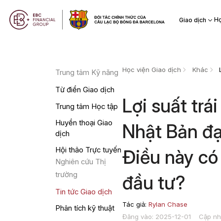
Họ
Giao dịch
Học viện Giao dịch
Khác
Trung tâm Kỹ năng
Từ điển Giao dịch
Lợi suất tr
Trung tâm Học tập
Huyền thoại Giao
Nhật Bản đạ
dịch
Hội thảo Trực tuyến
Điều này có 
Nghiên cứu Thị
trường
đầu tư?
Tin tức Giao dịch
Tác giả:
Rylan Chase
Phân tích kỹ thuật
Đăng vào: 2025-12-01
Cập nh