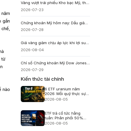
Vàng vượt trái phiếu Kho bạc Mỹ, thành tài sản dự trữ lớn nhất thế giới lần đầu kể từ 1996
2026-07-23
0 năm
m gần
Chứng khoán Mỹ hôm nay: Dầu giảm 8%, bán dẫn bị bán tháo, Oracle và phần mềm bứt phá
 chế,
2026-07-28
Giá vàng giảm chịu áp lực khi lợi suất Mỹ tăng và đồng Yên Nhật đảo chiều
2026-08-04
hà
 từ
Chỉ số Chứng khoán Mỹ Dow Jones tăng 537 điểm dù cổ phiếu bán dẫn bị bán tháo
àn
2026-07-29
Kiến thức tài chính
6 ETF uranium năm
ế nào
2026: Mỗi quỹ thực sự
nắm giữ gì?
2026-08-05
ETF trả cổ tức hằng
tuần: Phân phối 50%
không phải lãi 50%
2026-08-05