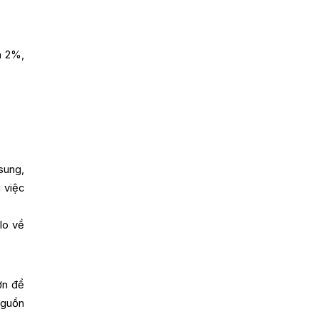
n 2%,
sung,
 việc
lo về
ơn để
nguồn