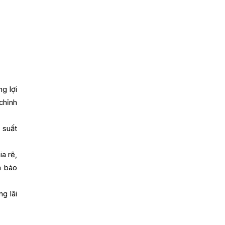
g lợi
chỉnh
 suất
a rẽ,
a báo
g lãi