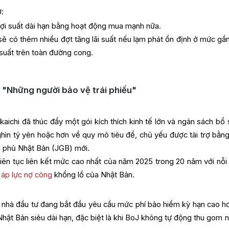
ớ:
ợi suất dài hạn bằng hoạt động mua mạnh nữa.
sẽ có thêm nhiều đợt tăng lãi suất nếu lạm phát ổn định ở mức gầ
 suất trên toàn đường cong.
à "Những người bảo vệ trái phiếu"
ichi đã thúc đẩy một gói kích thích kinh tế lớn và ngân sách bổ 
ghìn tỷ yên hoặc hơn về quy mô tiêu đề, chủ yếu được tài trợ bằng
nh phủ Nhật Bản (JGB) mới.
 liên tục liên kết mức cao nhất của năm 2025 trong 20 năm với nỗi 
à
áp lực nợ công
khổng lồ của Nhật Bản.
c nhà đầu tư đang bắt đầu yêu cầu mức phí bảo hiểm kỳ hạn cao h
Nhật Bản siêu dài hạn, đặc biệt là khi BoJ không tự động thu gom 