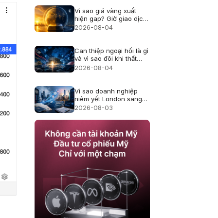
Vì sao giá vàng xuất
hiện gap? Giờ giao dịch
và thanh khoản
2026-08-04
Can thiệp ngoại hối là gì
và vì sao đôi khi thất
bại?
2026-08-04
Vì sao doanh nghiệp
niêm yết London sang
Mỹ, cổ đông thay đổi
2026-08-03
thế nào?