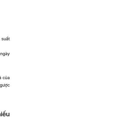
 suất
 ngày
ả của
ngược
hiếu