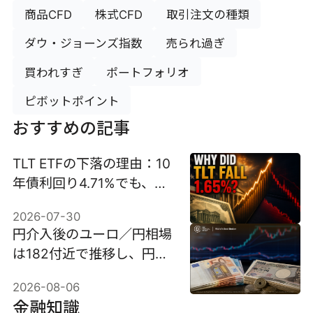
商品CFD
株式CFD
取引注文の種類
ダウ・ジョーンズ指数
売られ過ぎ
買われすぎ
ポートフォリオ
ピボットポイント
おすすめの記事
TLT ETFの下落の理由：10
年債利回り4.71%でも、な
ぜ1.65%下落？
2026-07-30
円介入後のユーロ／円相場
は182付近で推移し、円介
入が試される。
2026-08-06
金融知識