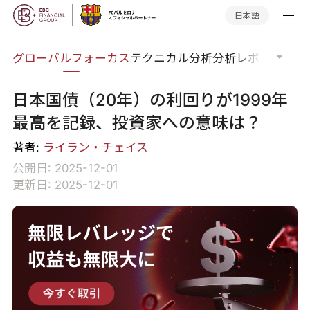
日本語
ナー
グローバルフォーカス
テクニカル分析
分析レポート
マー
日本国債（20年）の利回りが1999年
最高を記録、投資家への意味は？
著者:
ライラン・チェイス
公開日: 2025-12-01
更新日: 2025-12-01