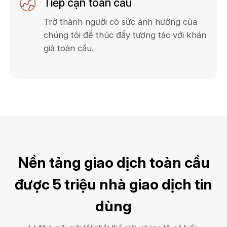
Tiếp cận toàn cầu
Trở thành người có sức ảnh hưởng của
chúng tôi để thúc đẩy tương tác với khán
giả toàn cầu.
Nền tảng giao dịch toàn cầu
được 5 triệu nhà giao dịch tin
dùng