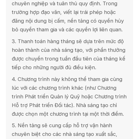
chuyên nghiệp và tuân thủ quy định. Trong
trường hợp đạo văn, viết lại trái phép hoặc
đăng nội dung bị cấm, nền tảng có quyền hủy
bỏ quyền tham gia và các quyền lợi liên quan.
3. Thanh toán hàng tháng sẽ dựa trên mức độ
hoàn thành của nhà sáng tạo, với phần thưởng
được chuyển trong tuần đầu tiên của tháng kế
tiếp cho những người đủ điều kiện.
4. Chương trình này không thể tham gia cùng
lúc với các chương trình khác (như Chương
trình Phát triển Quản lý Quỹ hoặc Chương trình
Hỗ trợ Phát triển Đối tác). Nhà sáng tạo chỉ
được chọn một chương trình tại một thời điểm.
5. Nền tảng sẽ cung cấp hỗ trợ vận hành
chuyên biệt cho các nhà sáng tạo xuất sắc,