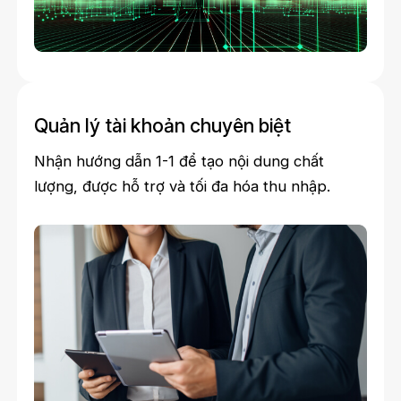
Quản lý tài khoản chuyên biệt
Nhận hướng dẫn 1-1 để tạo nội dung chất
lượng, được hỗ trợ và tối đa hóa thu nhập.