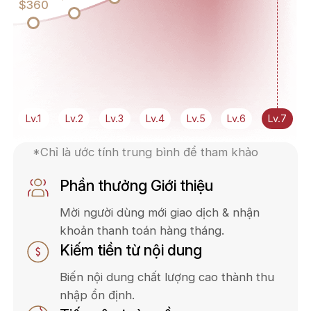
$360
Lv.1
Lv.2
Lv.3
Lv.4
Lv.5
Lv.6
Lv.7
*Chỉ là ước tính trung bình để tham khảo
Phần thưởng Giới thiệu
Mời người dùng mới giao dịch & nhận
khoản thanh toán hàng tháng.
Kiếm tiền từ nội dung
Biến nội dung chất lượng cao thành thu
nhập ổn định.