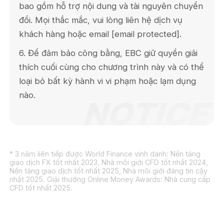
bao gồm hỗ trợ nội dung và tài nguyên chuyển
đổi. Mọi thắc mắc, vui lòng liên hệ dịch vụ
khách hàng hoặc email
[email protected]
.
6. Để đảm bảo công bằng, EBC giữ quyền giải
thích cuối cùng cho chương trình này và có thể
loại bỏ bất kỳ hành vi vi phạm hoặc lạm dụng
nào.
* 3 năm liên tiếp được World Finance vinh danh: Nền tảng
giao dịch FX tốt nhất 2023, Nhà môi giới CFD tốt nhất 2024,
Nền tảng giao dịch tốt nhất 2025, Nhà môi giới đáng tin cậy
nhất 2025. Giải thưởng Online Money Awards: Nhà cung cấp
CFD tốt nhất 2025.