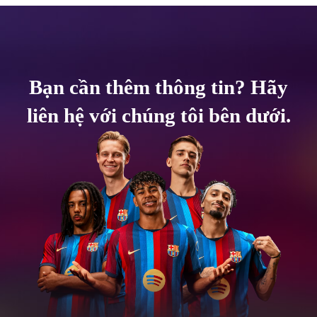
Bạn cần thêm thông tin? Hãy
liên hệ với chúng tôi bên dưới.