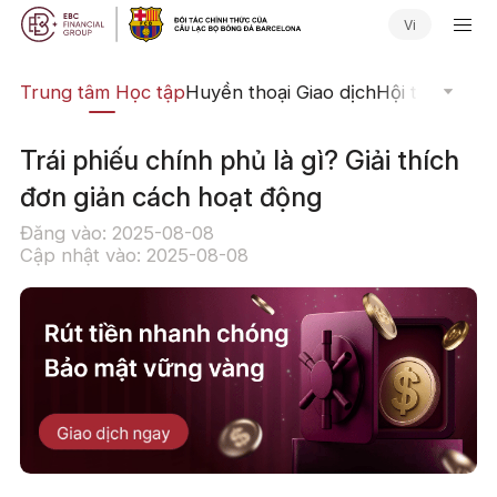
Vi
ịch
Trung tâm Học tập
Huyền thoại Giao dịch
Hội thảo Trực
Trái phiếu chính phủ là gì? Giải thích
đơn giản cách hoạt động
Đăng vào: 2025-08-08
Cập nhật vào: 2025-08-08