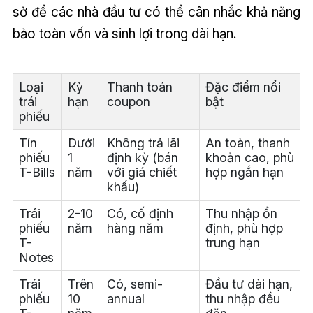
sở để các nhà đầu tư có thể cân nhắc khả năng
bảo toàn vốn và sinh lợi trong dài hạn.
Loại
Kỳ
Thanh toán
Đặc điểm nổi
trái
hạn
coupon
bật
phiếu
Tín
Dưới
Không trả lãi
An toàn, thanh
phiếu
1
định kỳ (bán
khoản cao, phù
T-Bills
năm
với giá chiết
hợp ngắn hạn
khấu)
Trái
2-10
Có, cố định
Thu nhập ổn
phiếu
năm
hàng năm
định, phù hợp
T-
trung hạn
Notes
Trái
Trên
Có, semi-
Đầu tư dài hạn,
phiếu
10
annual
thu nhập đều