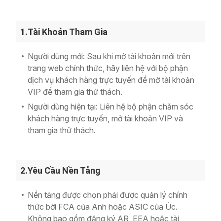
1.Tài Khoản Tham Gia
Người dùng mới: Sau khi mở tài khoản mới trên
trang web chính thức, hãy liên hệ với bộ phận
dịch vụ khách hàng trực tuyến để mở tài khoản
VIP để tham gia thử thách.
Người dùng hiện tại: Liên hệ bộ phận chăm sóc
khách hàng trực tuyến, mở tài khoản VIP và
tham gia thử thách.
2.Yêu Cầu Nền Tảng
Nền tảng được chọn phải được quản lý chính
thức bởi FCA của Anh hoặc ASIC của Úc.
Không bao gồm đăng ký AR, EEA hoặc tài