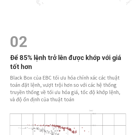
02
Để 85% lệnh trở lên được khớp với giá
tốt hơn
Black Box của EBC tối ưu hóa chính xác các thuật
toán đặt lệnh, vượt trội hơn so với các hệ thống
truyền thống về tối ưu hóa giá, tốc độ khớp lệnh,
và độ ổn định của thuật toán