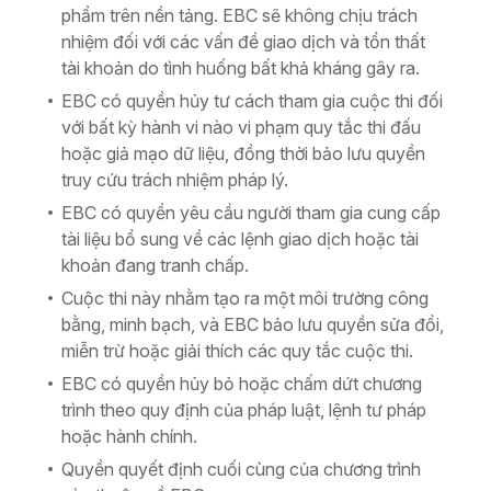
phẩm trên nền tảng. EBC sẽ không chịu trách
nhiệm đối với các vấn đề giao dịch và tổn thất
tài khoản do tình huống bất khả kháng gây ra.
EBC có quyền hủy tư cách tham gia cuộc thi đối
với bất kỳ hành vi nào vi phạm quy tắc thi đấu
hoặc giả mạo dữ liệu, đồng thời bảo lưu quyền
truy cứu trách nhiệm pháp lý.
EBC có quyền yêu cầu người tham gia cung cấp
tài liệu bổ sung về các lệnh giao dịch hoặc tài
khoản đang tranh chấp.
Cuộc thi này nhằm tạo ra một môi trường công
bằng, minh bạch, và EBC bảo lưu quyền sửa đổi,
miễn trừ hoặc giải thích các quy tắc cuộc thi.
EBC có quyền hủy bỏ hoặc chấm dứt chương
trình theo quy định của pháp luật, lệnh tư pháp
hoặc hành chính.
Quyền quyết định cuối cùng của chương trình