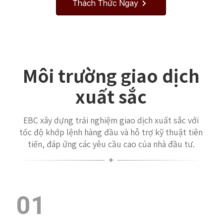
Thách Thức Ngay
Môi trường giao dịch
xuất sắc
EBC xây dựng trải nghiệm giao dịch xuất sắc với
tốc độ khớp lệnh hàng đầu và hỗ trợ kỹ thuật tiên
tiến, đáp ứng các yêu cầu cao của nhà đầu tư.
01