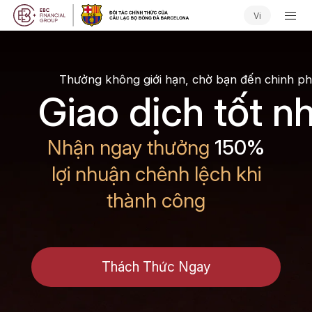
Vi
Thưởng không giới hạn, chờ bạn đến chinh ph
Giao dịch tốt n
Nhận ngay thưởng
150%
lợi
nhuận chênh lệch khi
thành công
Thách Thức Ngay