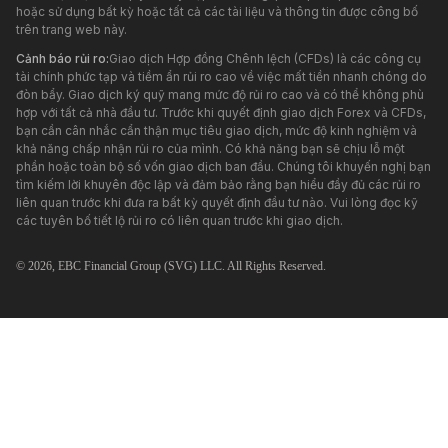
hoặc sử dụng bất kỳ hoặc tất cả các tài liệu và thông tin được công bố
trên trang web này.
Cảnh báo rủi ro:
Giao dịch Hợp đồng Chênh lệch (CFDs) là các công cụ
tài chính phức tạp và tiềm ẩn rủi ro cao về việc mất tiền nhanh chóng do
đòn bẩy. Giao dịch ký quỹ mang mức độ rủi ro cao và có thể không phù
hợp với tất cả nhà đầu tư. Trước khi quyết định giao dịch Forex và CFDs,
bạn cần cân nhắc cẩn thận mục tiêu giao dịch, mức độ kinh nghiệm và
khả năng chấp nhận rủi ro của mình. Có khả năng bạn sẽ chịu lỗ một
phần hoặc toàn bộ số vốn giao dịch ban đầu. Chúng tôi khuyến nghị bạn
tìm kiếm lời khuyên độc lập và đảm bảo rằng bạn hiểu đầy đủ các rủi ro
liên quan trước khi đưa ra bất kỳ quyết định đầu tư nào. Vui lòng đọc kỹ
các tuyên bố tiết lộ rủi ro có liên quan trước khi giao dịch.
© 2026,
EBC
Financial Group (SVG) LLC. All Rights Reserved.