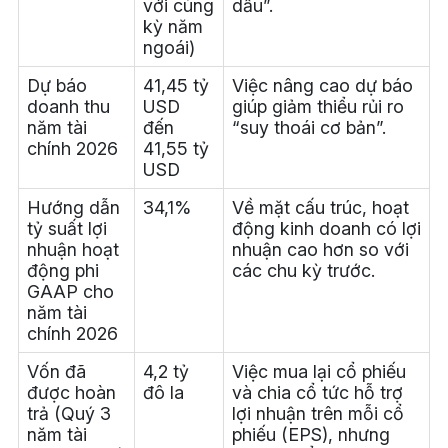
với cùng
dầu”.
kỳ năm
ngoái)
Dự báo
41,45 tỷ
Việc nâng cao dự báo
doanh thu
USD
giúp giảm thiểu rủi ro
năm tài
đến
“suy thoái cơ bản”.
chính 2026
41,55 tỷ
USD
Hướng dẫn
34,1%
Về mặt cấu trúc, hoạt
tỷ suất lợi
động kinh doanh có lợi
nhuận hoạt
nhuận cao hơn so với
động phi
các chu kỳ trước.
GAAP cho
năm tài
chính 2026
Vốn đã
4,2 tỷ
Việc mua lại cổ phiếu
được hoàn
đô la
và chia cổ tức hỗ trợ
trả (Quý 3
lợi nhuận trên mỗi cổ
năm tài
phiếu (EPS), nhưng