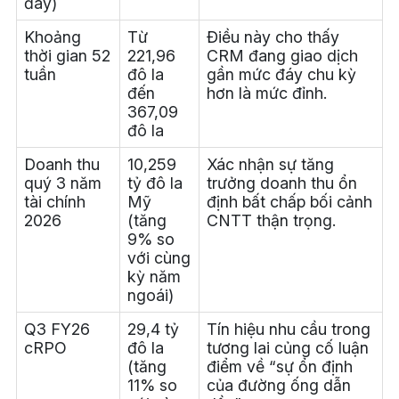
đây)
Khoảng
Từ
Điều này cho thấy
thời gian 52
221,96
CRM đang giao dịch
tuần
đô la
gần mức đáy chu kỳ
đến
hơn là mức đỉnh.
367,09
đô la
Doanh thu
10,259
Xác nhận sự tăng
quý 3 năm
tỷ đô la
trưởng doanh thu ổn
tài chính
Mỹ
định bất chấp bối cảnh
2026
(tăng
CNTT thận trọng.
9% so
với cùng
kỳ năm
ngoái)
Q3 FY26
29,4 tỷ
Tín hiệu nhu cầu trong
cRPO
đô la
tương lai củng cố luận
(tăng
điểm về “sự ổn định
11% so
của đường ống dẫn