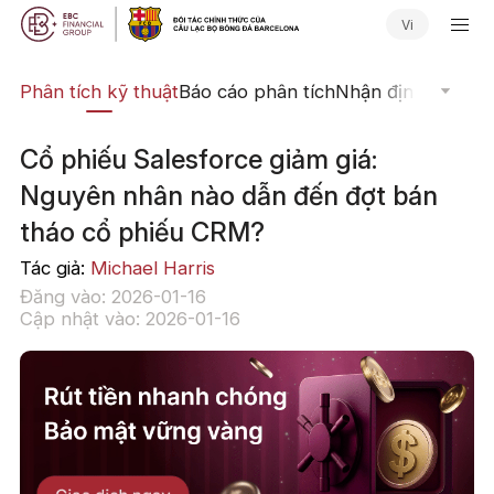
Vi
ịch
Phân tích kỹ thuật
Báo cáo phân tích
Nhận định Thị trư
Cổ phiếu Salesforce giảm giá:
Nguyên nhân nào dẫn đến đợt bán
tháo cổ phiếu CRM?
Tác giả:
Michael Harris
Đăng vào: 2026-01-16
Cập nhật vào: 2026-01-16