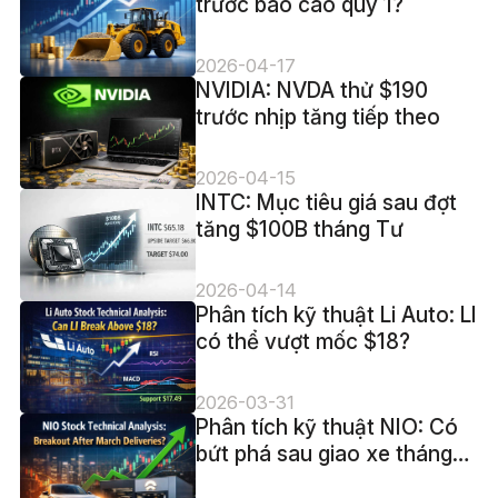
trước báo cáo quý 1?
2026-04-17
NVIDIA: NVDA thử $190
trước nhịp tăng tiếp theo
2026-04-15
INTC: Mục tiêu giá sau đợt
tăng $100B tháng Tư
2026-04-14
Phân tích kỹ thuật Li Auto: LI
có thể vượt mốc $18?
2026-03-31
Phân tích kỹ thuật NIO: Có
bứt phá sau giao xe tháng
3?