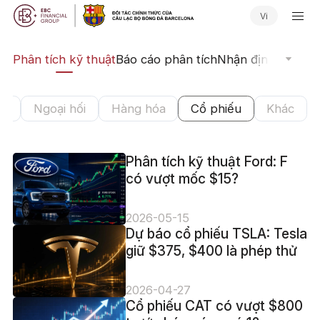
Vi
ịch
Phân tích kỹ thuật
Báo cáo phân tích
Nhận định Thị trư
cả
Ngoại hối
Hàng hóa
Cổ phiếu
Khác
Phân tích kỹ thuật Ford: F
có vượt mốc $15?
2026-05-15
Dự báo cổ phiếu TSLA: Tesla
giữ $375, $400 là phép thử
2026-04-27
Cổ phiếu CAT có vượt $800