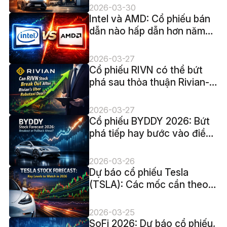
2026-03-30
Intel và AMD: Cổ phiếu bán
dẫn nào hấp dẫn hơn năm
2026?
2026-03-27
Cổ phiếu RIVN có thể bứt
phá sau thỏa thuận Rivian-
Uber?
2026-03-27
Cổ phiếu BYDDY 2026: Bứt
phá tiếp hay bước vào điều
chỉnh?
2026-03-26
Dự báo cổ phiếu Tesla
(TSLA): Các mốc cần theo
dõi năm 2026
2026-03-25
SoFi 2026: Dự báo cổ phiếu,