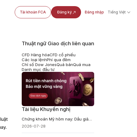
Tài khoản FCA
Đăng ký
Đăng nhập
Tiếng Việt
Thuật ngữ Giao dịch liên quan
CFD Hàng hóa
CFD cổ phiếu
Các loại lệnh
Phí qua đêm
Chỉ số Dow Jones
Quá bán
Quá mua
Danh mục đầu tư
Tài liệu Khuyến nghị
luật
Chứng khoán Mỹ hôm nay: Dầu giảm 8%, bán dẫn bị bán tháo, Oracle và phần mềm bứt phá
2026-07-28
nay.