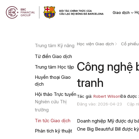
Họ
Giao dịch
Học viện Giao dịch
Cổ phiếu
Trung tâm Kỹ năng
Từ điển Giao dịch
Công nghệ b
Trung tâm Học tập
Huyền thoại Giao
tranh
dịch
Hội thảo Trực tuyến
Tác giả:
Robert Wilson
Đã được x
Nghiên cứu Thị
Đăng vào: 2026-04-23
Cập n
trường
Tin tức Giao dịch
Doanh nghiệp Mỹ được dự báo
One Big Beautiful Bill được 
Phân tích kỹ thuật