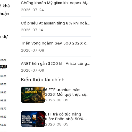
Chứng khoán Mỹ giảm khi capex AI, dầu trên 100 USD và lợi suất 4,7% cùng gây áp lực
ó khả
2026-07-24
thuận
Cổ phiếu Atlassian tăng 8% khi ngành phần mềm hồi phục
2026-07-14
n dự
Triển vọng ngành S&P 500 2026: công nghệ, công nghiệp và chu kỳ sản xuất dẫn lại thị trường
2026-07-08
ANET tiến gần $200 khi Arista củng cố cược AI
2026-07-09
Kiến thức tài chính
6 ETF uranium năm
2026: Mỗi quỹ thực sự
nắm giữ gì?
2026-08-05
ETF trả cổ tức hằng
tuần: Phân phối 50%
không phải lãi 50%
2026-08-05