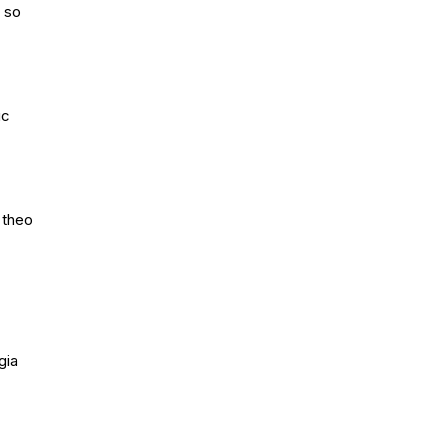
á so
úc
 theo
gia