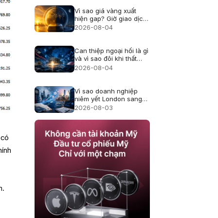
Vì sao giá vàng xuất
hiện gap? Giờ giao dịch
và thanh khoản
2026-08-04
Can thiệp ngoại hối là gì
và vì sao đôi khi thất
bại?
2026-08-04
Vì sao doanh nghiệp
niêm yết London sang
Mỹ, cổ đông thay đổi
2026-08-03
thế nào?
 có
hính
m.