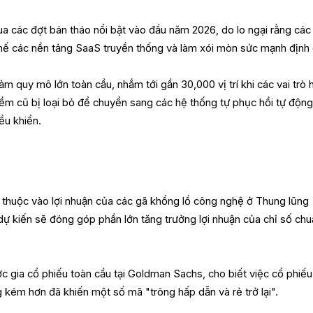
a các đợt bán tháo nổi bật vào đầu năm 2026, do lo ngại rằng các
 thế các nền tảng SaaS truyền thống và làm xói mòn sức mạnh định 
ảm quy mô lớn toàn cầu, nhắm tới gần 30,000 vị trí khi các vai trò 
mềm cũ bị loại bỏ để chuyển sang các hệ thống tự phục hồi tự động
iều khiển.
 thuộc vào lợi nhuận của các gã khổng lồ công nghệ ở Thung lũng
 dự kiến sẽ đóng góp phần lớn tăng trưởng lợi nhuận của chỉ số ch
c gia cổ phiếu toàn cầu tại Goldman Sachs, cho biết việc cổ phiếu
kém hơn đã khiến một số mã "trông hấp dẫn và rẻ trở lại".