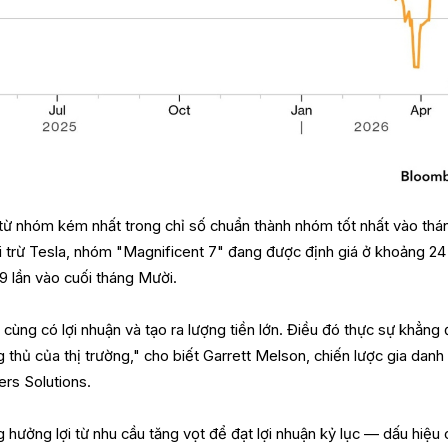
ừ nhóm kém nhất trong chỉ số chuẩn thành nhóm tốt nhất vào thá
ại trừ Tesla, nhóm "Magnificent 7" đang được định giá ở khoảng 24
9 lần vào cuối tháng Mười.
 cùng có lợi nhuận và tạo ra lượng tiền lớn. Điều đó thực sự khẳng 
 thủ của thị trường," cho biết Garrett Melson, chiến lược gia dan
ers Solutions.
 hưởng lợi từ nhu cầu tăng vọt để đạt lợi nhuận kỷ lục — dấu hiệu