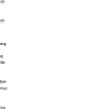
ng
 lần
định
h mục
 của