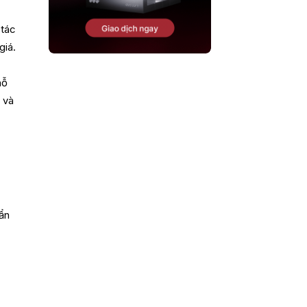
 tác
giá.
hỗ
 và
uẩn