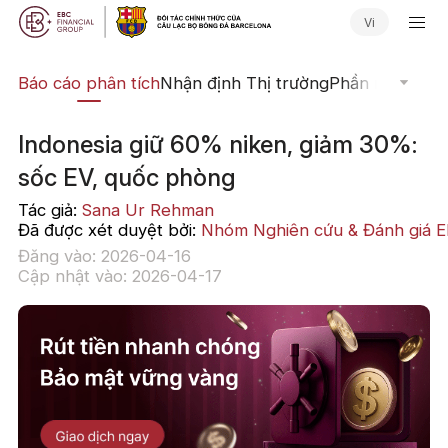
Vi
uật
Báo cáo phân tích
Nhận định Thị trường
Phần mềm Giao
Indonesia giữ 60% niken, giảm 30%:
sốc EV, quốc phòng
Tác giả:
Sana Ur Rehman
Đã được xét duyệt bởi:
Nhóm Nghiên cứu & Đánh giá 
Đăng vào: 2026-04-16
Cập nhật vào: 2026-04-17