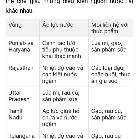
thể che giấu những điều kiện nguồn nước rất
khác nhau.
Vùng
Áp lực nước
Mối liên hệ với
thực phẩm
Punjab và
Canh tác tưới
Lúa mì, gạo,
Haryana
tiêu phụ thuộc
sản phẩm sữa
khai thác mạnh
Rajasthan
Nhiệt độ cao và
Các loại đậu,
cạn kiệt nước
chăn nuôi, thức
ngầm
ăn gia súc
Uttar
Lúa mì, rau củ,
Pradesh
sản phẩm sữa
Tamil
Áp lực giữa hồ
Gạo, rau củ,
Nadu
chứa và nước
sản phẩm sữa
ngầm
Telangana
Nhiệt độ cao và
Gạo, rau củ