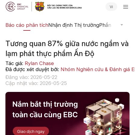
Vi
uật
Báo cáo phân tích
Nhận định Thị trường
Phần mềm Giao
Tương quan 87% giữa nước ngầm và
lạm phát thực phẩm Ấn Độ
Tác giả:
Rylan Chase
Đã được xét duyệt bởi:
Nhóm Nghiên cứu & Đánh giá 
Đăng vào: 2026-05-22
Cập nhật vào: 2026-05-25