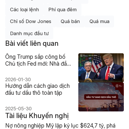
Các loại lệnh
Phí qua đêm
Chỉ số Dow Jones
Quá bán
Quá mua
Danh mục đầu tư
Bài viết liên quan
Ông Trump sắp công bố
Chủ tịch Fed mới: Nhà đầu
tư cần biết gì?
2026-01-30
Hướng dẫn cách giao dịch
đầu tư dầu thô toàn tập
2025-05-30
Tài liệu Khuyến nghị
Nợ nông nghiệp Mỹ lập kỷ lục $624,7 tỷ, phá