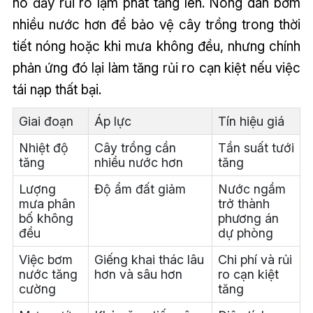
nó đẩy rủi ro lạm phát tăng lên. Nông dân bơm
nhiều nước hơn để bảo vệ cây trồng trong thời
tiết nóng hoặc khi mưa không đều, nhưng chính
phản ứng đó lại làm tăng rủi ro cạn kiệt nếu việc
tái nạp thất bại.
Giai đoạn
Áp lực
Tín hiệu giá
Nhiệt độ
Cây trồng cần
Tần suất tưới
tăng
nhiều nước hơn
tăng
Lượng
Độ ẩm đất giảm
Nước ngầm
mưa phân
trở thành
bố không
phương án
đều
dự phòng
Việc bơm
Giếng khai thác lâu
Chi phí và rủi
nước tăng
hơn và sâu hơn
ro cạn kiệt
cường
tăng