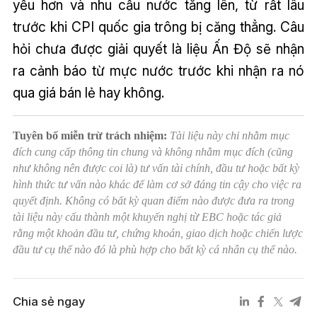
yếu hơn và nhu cầu nước tăng lên, từ rất lâu
trước khi CPI quốc gia trông bị căng thẳng. Câu
hỏi chưa được giải quyết là liệu Ấn Độ sẽ nhận
ra cảnh báo từ mực nước trước khi nhận ra nó
qua giá bán lẻ hay không.
Tuyên bố miễn trừ trách nhiệm:
Tài liệu này chỉ nhằm mục
đích cung cấp thông tin chung và không nhằm mục đích (cũng
như không nên được coi là) tư vấn tài chính, đầu tư hoặc bất kỳ
hình thức tư vấn nào khác để làm cơ sở đáng tin cậy cho việc ra
quyết định. Không có bất kỳ quan điểm nào được đưa ra trong
tài liệu này cấu thành một khuyến nghị từ EBC hoặc tác giả
rằng một khoản đầu tư, chứng khoán, giao dịch hoặc chiến lược
đầu tư cụ thể nào đó là phù hợp cho bất kỳ cá nhân cụ thể nào.
Chia sẻ ngay