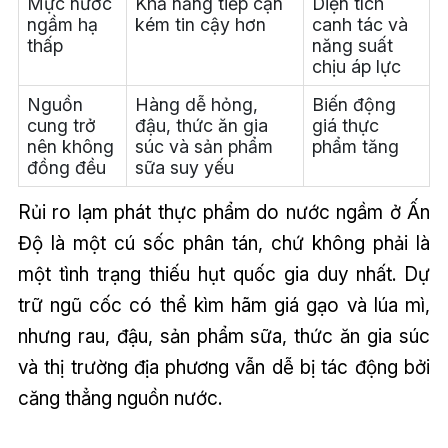
Mực nước
Khả năng tiếp cận
Diện tích
ngầm hạ
kém tin cậy hơn
canh tác và
thấp
năng suất
chịu áp lực
Nguồn
Hàng dễ hỏng,
Biến động
cung trở
đậu, thức ăn gia
giá thực
nên không
súc và sản phẩm
phẩm tăng
đồng đều
sữa suy yếu
Rủi ro lạm phát thực phẩm do nước ngầm ở Ấn
Độ là một cú sốc phân tán, chứ không phải là
một tình trạng thiếu hụt quốc gia duy nhất. Dự
trữ ngũ cốc có thể kìm hãm giá gạo và lúa mì,
nhưng rau, đậu, sản phẩm sữa, thức ăn gia súc
và thị trường địa phương vẫn dễ bị tác động bởi
căng thẳng nguồn nước.