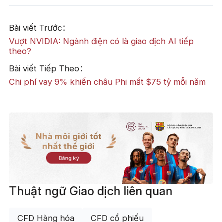
Bài viết Trước：
Vượt NVIDIA: Ngành điện có là giao dịch AI tiếp
theo?
Bài viết Tiếp Theo：
Chi phí vay 9% khiến châu Phi mất $75 tỷ mỗi năm
Nhà môi giới tốt
nhất thế giới
Đăng ký
Thuật ngữ Giao dịch liên quan
CFD Hàng hóa
CFD cổ phiếu