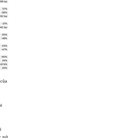
 của
ại
i
 trở