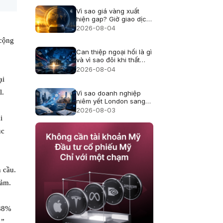
Vì sao giá vàng xuất
hiện gap? Giờ giao dịch
và thanh khoản
2026-08-04
 cộng
Can thiệp ngoại hối là gì
và vì sao đôi khi thất
bại?
2026-08-04
ại
l.
Vì sao doanh nghiệp
niêm yết London sang
Mỹ, cổ đông thay đổi
2026-08-03
thế nào?
i
ục
 cầu.
iảm.
 88%
.”