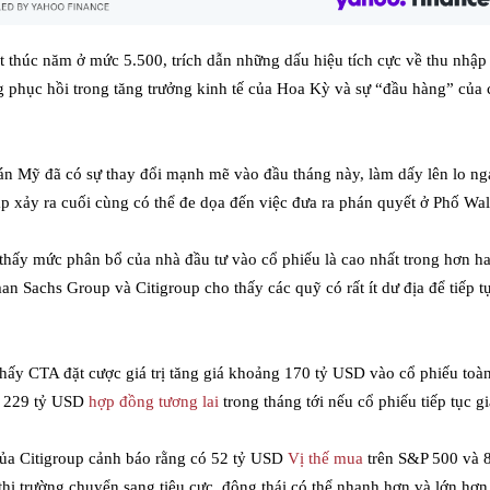
 thúc năm ở mức 5.500, trích dẫn những dấu hiệu tích cực về thu nhập
g phục hồi trong tăng trưởng kinh tế của Hoa Kỳ và sự “đầu hàng” của
n Mỹ đã có sự thay đổi mạnh mẽ vào đầu tháng này, làm dấy lên lo ng
p xảy ra cuối cùng có thể đe dọa đến việc đưa ra phán quyết ở Phố Wal
thấy mức phân bổ của nhà đầu tư vào cổ phiếu là cao nhất trong hơn ha
an Sachs Group và Citigroup cho thấy các quỹ có rất ít dư địa để tiếp t
hấy CTA đặt cược giá trị tăng giá khoảng 170 tỷ USD vào cổ phiếu toàn
n 229 tỷ USD
hợp đồng tương lai
trong tháng tới nếu cổ phiếu tiếp tục g
của Citigroup cảnh báo rằng có 52 tỷ USD
Vị thế mua
trên S&P 500 và
thị trường chuyển sang tiêu cực, động thái có thể nhanh hơn và lớn hơn