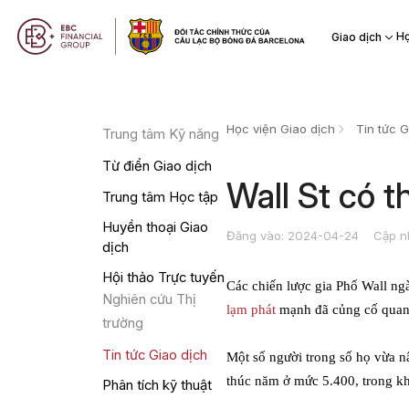
Họ
Giao dịch
Học viện Giao dịch
Tin tức G
Trung tâm Kỹ năng
Từ điển Giao dịch
​Wall St có 
Trung tâm Học tập
Huyền thoại Giao
Đăng vào: 2024-04-24
Cập n
dịch
Hội thảo Trực tuyến
Các chiến lược gia Phố Wall ng
Nghiên cứu Thị
lạm phát
mạnh đã củng cố quan đ
trường
Tin tức Giao dịch
Một số người trong số họ vừa 
thúc năm ở mức 5.400, trong khi
Phân tích kỹ thuật