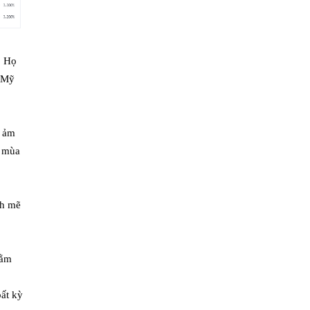
. Họ
 Mỹ
ẽ ảm
n mùa
nh mẽ
hằm
bất kỳ