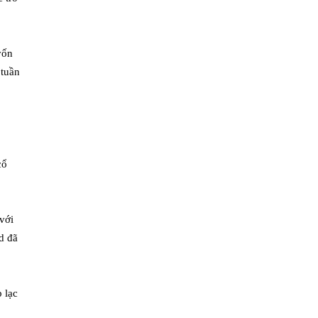
vốn
 tuần
cổ
với
d đã
 lạc