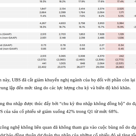
n này, UBS đã cắt giảm khuyến nghị ngành của họ đối với phần còn lại
ung lập đến mức tăng do các lực lượng chu kỳ và biên độ khó khăn.
ăng thu nhập được thúc đẩy bởi “chu kỳ thu nhập không đồng bộ” do đ
EPS của sáu cổ phiếu sẽ giảm xuống 42% trong Q1 từ mức 68%.
 công nghệ không liên quan đã không tham gia vào cuộc bùng nổ do đạ
c dự báo đồng thuận dự đoán thu nhập của những cổ phiếu đó sẽ tăng tốc