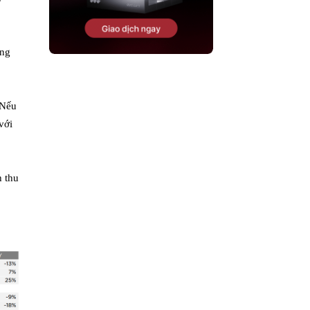
áng
 Nếu
với
h thu
m