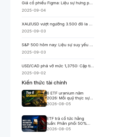
Giá cổ phiếu Figma: Liệu sự hưng phấn thời kỳ IPO có đang nhạt dần?
2025-09-04
XAU/USD vượt ngưỡng 3.500 đô la hôm nay giữa đồn đoán Fed sẽ cắt giảm lãi suất
2025-09-03
S&P 500 hôm nay: Liệu sự suy yếu của công nghệ có phải là nguyên nhân dẫn đến sự sụt giảm?
2025-09-03
USD/CAD phá vỡ mức 1,3750: Cặp tiền này sẽ đi về đâu tiếp theo?
2025-09-02
Kiến thức tài chính
6 ETF uranium năm
2026: Mỗi quỹ thực sự
nắm giữ gì?
2026-08-05
ETF trả cổ tức hằng
tuần: Phân phối 50%
không phải lãi 50%
2026-08-05