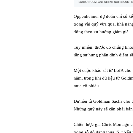
Oppenheimer dự đoán chỉ số kết
trong vài quý vừa qua, khả năn
đồng theo xu hướng giảm giá.
Tuy nhiên, thước đo chứng khoá
rằng sự hưng phấn đỉnh điểm sắ
Một cuộc khảo sát từ BofA cho 
năm, trong khi dữ liệu từ Goldm
mua cổ phiếu.
Dữ liệu từ Goldman Sachs cho t
Những quỹ này sẽ cần phải bá
Chiến lược gia Chris Montagu 
trong số đó đang thua lỗ. “Nếu 