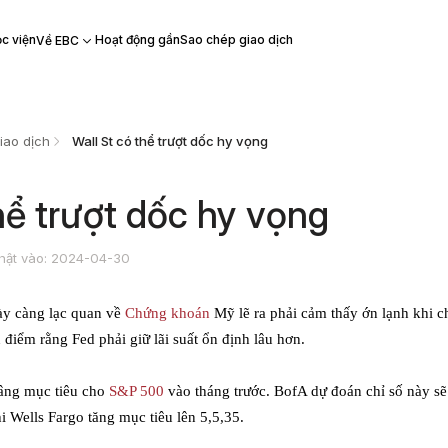
c viện
Hoạt động gần
Sao chép giao dịch
Về EBC
iao dịch
​Wall St có thể trượt dốc hy vọng
thể trượt dốc hy vọng
hật vào: 2024-04-30
ày càng lạc quan về
Chứng khoán
Mỹ lẽ ra phải cảm thấy ớn lạnh khi c
iểm rằng Fed phải giữ lãi suất ổn định lâu hơn.
nâng mục tiêu cho
S&P 500
vào tháng trước. BofA dự đoán chỉ số này sẽ
 Wells Fargo tăng mục tiêu lên 5,5,35.