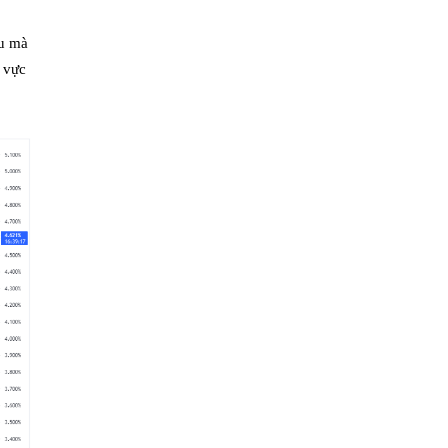
ều mà
h vực