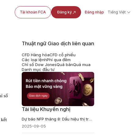
Tài khoản FCA
Đăng ký
Đăng nhập
Tiếng Việt
Thuật ngữ Giao dịch liên quan
CFD Hàng hóa
CFD cổ phiếu
Các loại lệnh
Phí qua đêm
Chỉ số Dow Jones
Quá bán
Quá mua
Danh mục đầu tư
hỉ số
Tài liệu Khuyến nghị
Dự báo NFP tháng 8: Dấu hiệu thị trường lao động đang hạ nhiệt?
 kết
2025-09-05