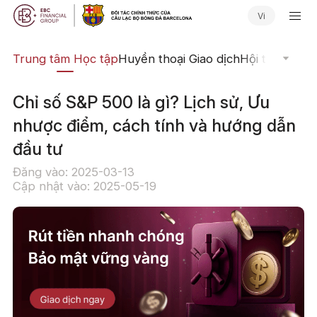
Vi
ịch
Trung tâm Học tập
Huyền thoại Giao dịch
Hội thảo Trực
Chỉ số S&P 500 là gì? Lịch sử, Ưu
nhược điểm, cách tính và hướng dẫn
đầu tư
Đăng vào: 2025-03-13
Cập nhật vào: 2025-05-19