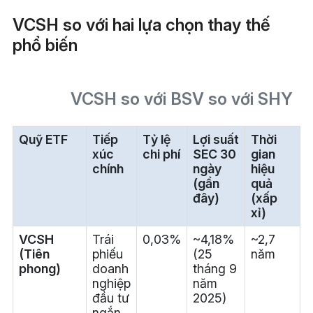
VCSH so với hai lựa chọn thay thế
phổ biến
VCSH so với BSV so với SHY
Quỹ ETF
Tiếp
Tỷ lệ
Lợi suất
Thời
G
xúc
chi phí
SEC 30
gian
c
chính
ngày
hiệu
k
(gần
quả
đây)
(xấp
xỉ)
t
VCSH
Trái
0,03%
~4,18%
~2,7
T
(Tiên
phiếu
(25
năm
n
phong)
doanh
tháng 9
c
nghiệp
năm
n
đầu tư
2025)
ngắn
n