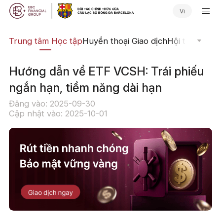
Vi
ịch
Trung tâm Học tập
Huyền thoại Giao dịch
Hội thảo Trực
Hướng dẫn về ETF VCSH: Trái phiếu
ngắn hạn, tiềm năng dài hạn
Đăng vào: 2025-09-30
Cập nhật vào: 2025-10-01