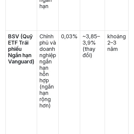
hạn
v
t
m
BSV (Quỹ
Chính
0,03%
~3,85–
khoảng
ETF Trái
phủ và
3,9%
2–3
h
phiếu
doanh
(thay
năm
a
Ngắn hạn
nghiệp
đổi)
t
Vanguard)
ngắn
hạn
hỗn
c
hợp
(
(ngắn
t
hạn
p
rộng
hơn)
b
h
s
t