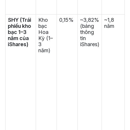
t
t
SHY (Trái
Kho
0,15%
~3,82%
~1,8
T
phiếu kho
bạc
(bảng
năm
bạc 1–3
Hoa
thông
a
năm của
Kỳ (1–
tin
t
iShares)
3
iShares)
năm)
(
b
l
s
t
h
t
k
r