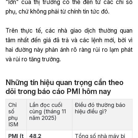
"lớn" của thị trường có thể đến từ các chỉ số
phụ, chứ không phải từ chính tin tức đó.
Trên thực tế, các nhà giao dịch thường quan
tâm nhất đến giá đã trả và các lệnh mới, bởi vì
hai đường này phản ánh rõ ràng rủi ro lạm phát
và rủi ro tăng trưởng.
Những tín hiệu quan trọng cần theo
dõi trong báo cáo PMI hôm nay
Chỉ
Lần đọc cuối
Điều đó thường báo
số
cùng (tháng 11
hiệu điều gì?
phụ
năm 2025)
ISM
PMI (t
48,2
Tổng số nhà máy bị