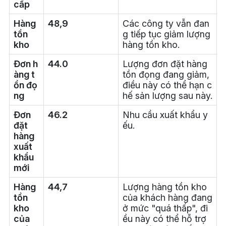
cấp
Hàng
48,9
Các công ty vẫn đan
tồn
g tiếp tục giảm lượng
kho
hàng tồn kho.
Đơn h
44.0
Lượng đơn đặt hàng
àng t
tồn đọng đang giảm,
ồn đọ
điều này có thể hạn c
ng
hế sản lượng sau này.
Đơn
46.2
Nhu cầu xuất khẩu y
đặt
ếu.
hàng
xuất
khẩu
mới
Hàng
44,7
Lượng hàng tồn kho
tồn
của khách hàng đang
kho
ở mức "quá thấp", đi
của
ều này có thể hỗ trợ