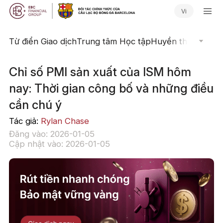
Vi
Từ điển Giao dịch
Trung tâm Học tập
Huyền thoại Giao 
Chỉ số PMI sản xuất của ISM hôm
nay: Thời gian công bố và những điều
cần chú ý
Tác giả:
Rylan Chase
Đăng vào: 2026-01-05
Cập nhật vào: 2026-01-05