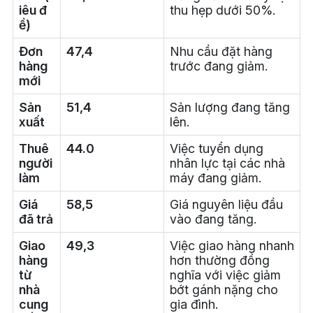
iêu đ
thu hẹp dưới 50%.
ề)
Đơn
47,4
Nhu cầu đặt hàng
hàng
trước đang giảm.
mới
Sản
51,4
Sản lượng đang tăng
xuất
lên.
Thuê
44.0
Việc tuyển dụng
người
nhân lực tại các nhà
làm
máy đang giảm.
Giá
58,5
Giá nguyên liệu đầu
đã trả
vào đang tăng.
Giao
49,3
Việc giao hàng nhanh
hàng
hơn thường đồng
từ
nghĩa với việc giảm
nhà
bớt gánh nặng cho
cung
gia đình.