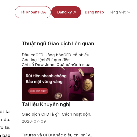
Tài khoản FCA
Đăng ký
Đăng nhập
Tiếng Việt
Thuật ngữ Giao dịch liên quan
Đầu cơ
CFD Hàng hóa
CFD cổ phiếu
Các loại lệnh
Phí qua đêm
Chỉ số Dow Jones
Quá bán
Quá mua
Tài liệu Khuyến nghị
ột tài
Giao dịch CFD là gì? Cách hoạt động, phí và rủi ro
n đó.
2026-07-09
 lại.
Futures và CFD: Khác biệt, chi phí và rủi ro chính
n bao