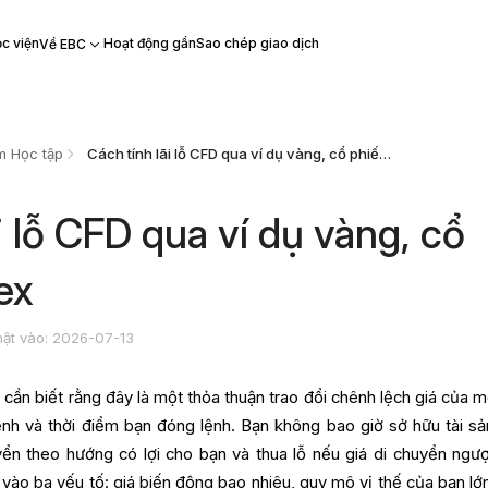
c viện
Hoạt động gần
Sao chép giao dịch
Về EBC
m Học tập
Cách tính lãi lỗ CFD qua ví dụ vàng, cổ phiếu và forex
i lỗ CFD qua ví dụ vàng, cổ
ex
ật vào: 2026-07-13
, cần biết rằng đây là một thỏa thuận trao đổi chênh lệch giá của m
ệnh và thời điểm bạn đóng lệnh. Bạn không bao giờ sở hữu tài sả
yển theo hướng có lợi cho bạn và thua lỗ nếu giá di chuyển ngược
 vào ba yếu tố: giá biến động bao nhiêu, quy mô vị thế của bạn lớ