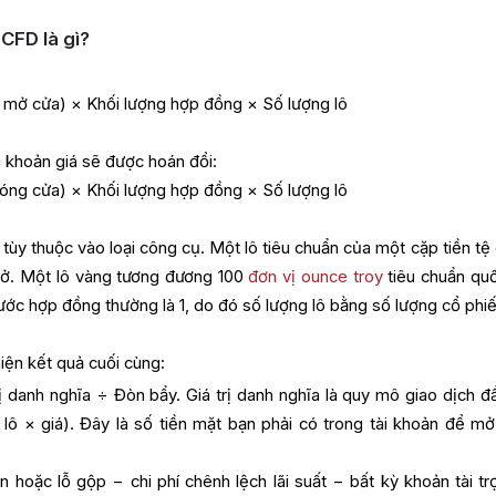
 CFD là gì?
á mở cửa) × Khối lượng hợp đồng × Số lượng lô
u khoản giá sẽ được hoán đổi:
đóng cửa) × Khối lượng hợp đồng × Số lượng lô
tùy thuộc vào loại công cụ. Một lô tiêu chuẩn của một cặp tiền tệ 
 sở. Một lô vàng tương đương 100
đơn vị ounce troy
tiêu chuẩn quố
ước hợp đồng thường là 1, do đó số lượng lô bằng số lượng cổ phiế
iện kết quả cuối cùng:
rị danh nghĩa ÷ Đòn bẩy. Giá trị danh nghĩa là quy mô giao dịch đ
ô × giá). Đây là số tiền mặt bạn phải có trong tài khoản để mở
 hoặc lỗ gộp − chi phí chênh lệch lãi suất − bất kỳ khoản tài tr