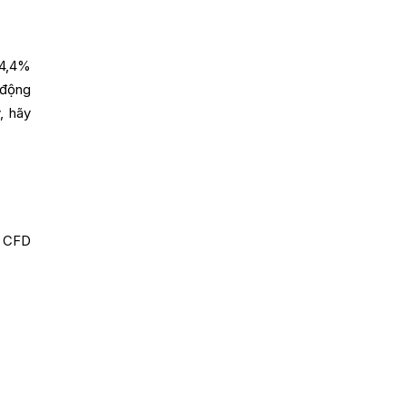
24,4%
 động
, hãy
i CFD