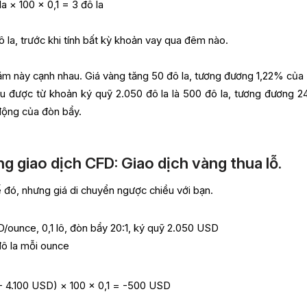
a × 100 × 0,1 = 3 đô la
 la, trước khi tính bất kỳ khoản vay qua đêm nào.
răm này cạnh nhau. Giá vàng tăng 50 đô la, tương đương 1,22% của 
hu được từ khoản ký quỹ 2.050 đô la là 500 đô la, tương đương 2
động của đòn bẩy.
ong giao dịch CFD: Giao dịch vàng thua lỗ.
ế đó, nhưng giá di chuyển ngược chiều với bạn.
/ounce, 0,1 lô, đòn bẩy 20:1, ký quỹ 2.050 USD
đô la mỗi ounce
- 4.100 USD) × 100 × 0,1 = -500 USD