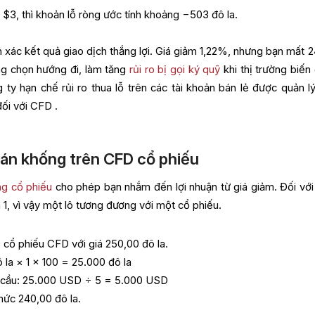
 $3, thì khoản lỗ ròng ước tính khoảng −503 đô la.
 xác kết quả giao dịch thắng lợi. Giá giảm 1,22%, nhưng bạn mất 
ng chọn hướng đi, làm tăng
rủi ro bị gọi ký quỹ
khi thị trường biến
ty hạn chế rủi ro thua lỗ trên các tài khoản bán lẻ được quản lý
ối với CFD .
bán khống trên CFD cổ phiếu
ng cổ phiếu
cho phép bạn nhắm đến lợi nhuận từ giá giảm. Đối vớ
1, vì vậy một lô tương đương với một cổ phiếu.
 cổ phiếu CFD với giá 250,00 đô la.
ô la × 1 × 100 = 25.000 đô la
u cầu: 25.000 USD ÷ 5 = 5.000 USD
mức 240,00 đô la.