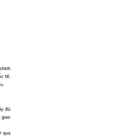
chính
c tế.
u.
ầy đủ
 giao
ợ qua