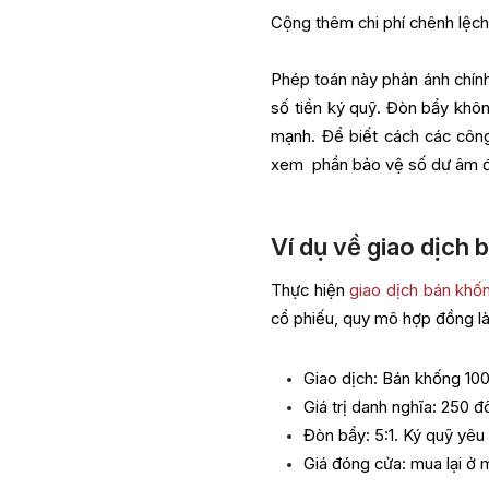
Cộng thêm chi phí chênh lệch
Phép toán này phản ánh chính
số tiền ký quỹ. Đòn bẩy khô
mạnh. Để biết cách các công 
xem phần bảo vệ số dư âm đ
Ví dụ về giao dịch 
Thực hiện
giao dịch bán khố
cổ phiếu, quy mô hợp đồng là 
Giao dịch: Bán khống 100
Giá trị danh nghĩa: 250 đ
Đòn bẩy: 5:1. Ký quỹ yê
Giá đóng cửa: mua lại ở 