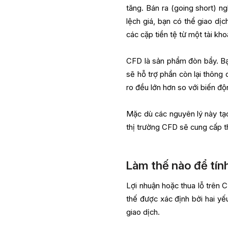
tăng. Bán ra (going short) ng
lệch giá, bạn có thể giao dị
các cặp tiền tệ từ một tài kh
CFD là sản phẩm đòn bẩy. Bạn 
sẽ hỗ trợ phần còn lại thông
ro đều lớn hơn so với biến độ
Mặc dù các nguyên lý này tạ
thị trường CFD sẽ cung cấp t
Làm thế nào để tính
Lợi nhuận hoặc thua lỗ trên 
thế được xác định bởi hai yế
giao dịch.