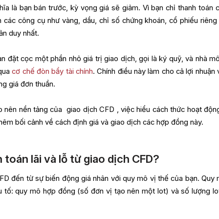
hĩa là bạn bán trước, kỳ vọng giá sẽ giảm. Vì bạn chỉ thanh toán 
ch các công cụ như vàng, dầu, chỉ số chứng khoán, cổ phiếu riêng 
oản duy nhất.
đặt cọc một phần nhỏ giá trị giao dịch, gọi là ký quỹ, và nhà môi
 qua
cơ chế đòn bẩy tài chính
. Chính điều này làm cho cả lợi nhuận 
ng giá đơn thuần.
o nên nền tảng của giao dịch CFD , việc hiểu cách thức hoạt độn
hêm bối cảnh về cách định giá và giao dịch các hợp đồng này.
 toán lãi và lỗ từ giao dịch CFD?
CFD đến từ sự biến động giá nhân với quy mô vị thế của bạn. Quy 
u tố: quy mô hợp đồng (số đơn vị tạo nên một lot) và số lượng lo