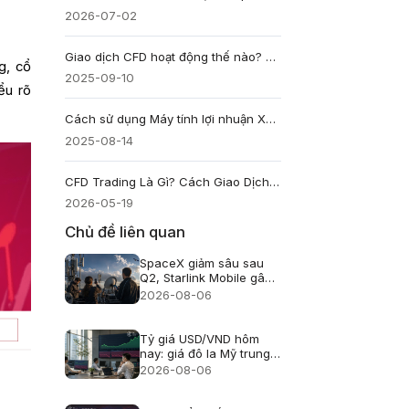
2026-07-02
Giao dịch CFD hoạt động thế nào? Hướng dẫn cho người mới
g, cổ
2025-09-10
iểu rõ
Cách sử dụng Máy tính lợi nhuận XAU/USD cho giao dịch vàng
2025-08-14
CFD Trading Là Gì? Cách Giao Dịch Khi Thị Trường Tăng Và Giảm
2026-05-19
Chủ đề liên quan
SpaceX giảm sâu sau
Q2, Starlink Mobile gây
áp lực lên viễn thông Mỹ
2026-08-06
Tỷ giá USD/VND hôm
nay: giá đô la Mỹ trung
tâm lên 25.433, USD
2026-08-06
ngân hàng giảm