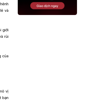
chênh
lẻ và
 giới
và rủi
g của
mô vị
t bạn