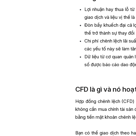
Lợi nhuận hay thua lỗ t
giao dịch và liệu vị thế l
Đòn bẩy khuếch đại cả lợ
thể trở thành sự thay đổi
Chi phí chênh lệch lãi s
các yếu tố này sẽ làm tă
Dữ liệu từ cơ quan quản 
số được báo cáo dao độn
CFD là gì và nó ho
Hợp đồng chênh lệch (CFD) c
không cần mua chính tài sản 
bằng tiền mặt khoản chênh lệ
Bạn có thể giao dịch theo ha