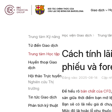
Họ
Giao dịch
Học viện Giao dịch
Trung tâ
Trung tâm Kỹ năng
Từ điển Giao dịch
Cách tính lã
Trung tâm Học tập
Huyền thoại Giao
phiếu và for
dịch
Hội thảo Trực tuyến
Đăng vào: 2025-08-14
Cập nh
Nghiên cứu Thị
trường
Để hiểu rõ
bản chất của CFD
Tin tức Giao dịch
sản giữa thời điểm bạn mở l
Bạn sẽ có lãi nếu giá di chu
Phân tích kỹ thuật
Mức độ lãi hoặc lỗ phụ thuộc