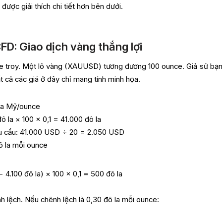
được giải thích chi tiết hơn bên dưới.
CFD: Giao dịch vàng thắng lợi
ce troy. Một lô vàng (XAUUSD) tương đương 100 ounce. Giả sử bạn
Tất cả các giá ở đây chỉ mang tính minh họa.
 la Mỹ/ounce
đô la × 100 × 0,1 = 41.000 đô la
êu cầu: 41.000 USD ÷ 20 = 2.050 USD
ô la mỗi ounce
− 4.100 đô la) × 100 × 0,1 = 500 đô la
ênh lệch. Nếu chênh lệch là 0,30 đô la mỗi ounce: