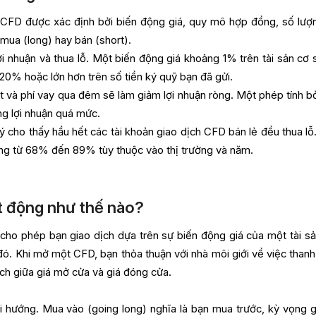
ừ CFD được xác định bởi biến động giá, quy mô hợp đồng, số lượn
à mua (long) hay bán (short).
i nhuận và thua lỗ. Một biến động giá khoảng 1% trên tài sản cơ 
 20% hoặc lớn hơn trên số tiền ký quỹ bạn đã gửi.
uất và phí vay qua đêm sẽ làm giảm lợi nhuận ròng. Một phép tính b
ng lợi nhuận quá mức.
lý cho thấy hầu hết các tài khoản giao dịch CFD bán lẻ đều thua lỗ
g từ 68% đến 89% tùy thuộc vào thị trường và năm.
ạt động như thế nào?
ho phép bạn giao dịch dựa trên sự biến động giá của một tài s
đó. Khi mở một CFD, bạn thỏa thuận với nhà môi giới về việc thanh
ch giữa giá mở cửa và giá đóng cửa.
i hướng. Mua vào (going long) nghĩa là bạn mua trước, kỳ vọng g