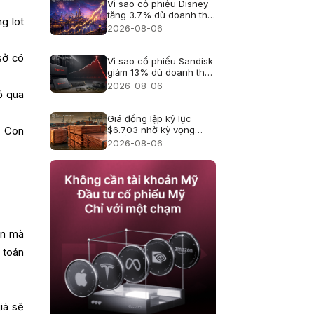
Vì sao cổ phiếu Disney
tăng 3.7% dù doanh thu
g lot
hụt kỳ vọng?
2026-08-06
sở có
Vì sao cổ phiếu Sandisk
giảm 13% dù doanh thu
kỷ lục?
2026-08-06
ỏ qua
Giá đồng lập kỷ lục
$6.703 nhờ kỳ vọng
. Con
thuế quan
2026-08-06
ản mà
 toán
iá sẽ