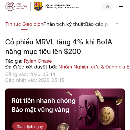
Vi
yến
Tin tức Giao dịch
Phân tích kỹ thuật
Báo cáo phân tích
N
Cổ phiếu MRVL tăng 4% khi BofA
nâng mục tiêu lên $200
Tác giả:
Rylan Chase
Đã được xét duyệt bởi:
Nhóm Nghiên cứu & Đánh giá 
Đăng vào: 2026-05-14
Cập nhật vào: 2026-05-15