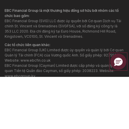
EBC Financial Group là một thương hiệu đồng sở hữu bởi nhóm các tổ
chức bao gồm:
EBC Financial Group (SVG) LLC được ủy quyền bởi Cơ quan Dịch vụ Tài
chính St. Vincent và Grenadines (SVGFSA), với số đăng ký công ty là
353 LLC 2020. Địa chỉ đăng ký tại Euro House, Richmond Hill Road,
Kingstown, VC0100, St. Vincent và Grenadines.
Các tổ chức liên quan khác:
EBC Financial Group (UK) Limited được ủy quyền và quản lý bởi Cơ quan
Quản lý Tài chính (FCA) của Vương quốc Anh. Số giấy phép: 927552.
Website:
www.ebcfin.co.uk
EBC Financial Group (Cayman) Limited được cấp phép và quản lý bởi Cơ
quan Tiền tệ Quần đảo Cayman, số giấy phép: 2038223. Website:
www.ebcgroup.ky
EBC Financial (MU) Limited được cấp phép và quản lý bởi Ủy ban Dịch
vụ Tài chính Mauritius (Financial Services Commission, Mauritius) với số
giấy phép GB24203273. Địa chỉ đăng ký: 3rd Floor, Standard Chartered
Tower, Cybercity, Ebene, 72201, Republic of Mauritius. Website của tổ
chức này được quản lý riêng biệt.
EBC Financial Group (Comoros) Limited được cấp phép bởi Cơ quan Tài
chính Ngoài khơi của Đảo Tự trị Anjouan, Liên bang Comoros, với số
giấy phép L 15637/EFGC. Địa chỉ đăng ký: Hamchako, Mutsamudu,
Autonomous Island of Anjouan, Union of Comoros.
EBC Financial Group (Australia) Pty Ltd (ACN: 619 073 237) được ủy