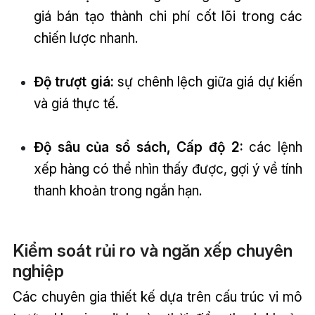
giá bán tạo thành chi phí cốt lõi trong các
chiến lược nhanh.
Độ trượt giá:
sự chênh lệch giữa giá dự kiến
và giá thực tế.
Độ sâu của sổ sách, Cấp độ 2:
các lệnh
xếp hàng có thể nhìn thấy được, gợi ý về tính
thanh khoản trong ngắn hạn.
Kiểm soát rủi ro và ngăn xếp chuyên
nghiệp
Các chuyên gia thiết kế dựa trên cấu trúc vi mô