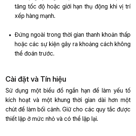
tăng tốc độ hoặc giới hạn thụ động khi vị trí
xếp hàng mạnh.
Đứng ngoài trong thời gian thanh khoản thấp
hoặc các sự kiện gây ra khoảng cách không
thể đoán trước.
Cài đặt và Tín hiệu
Sử dụng một biểu đồ ngắn hạn để làm yếu tố
kích hoạt và một khung thời gian dài hơn một
chút để làm bối cảnh. Giữ cho các quy tắc được
thiết lập ở mức nhỏ và có thể lặp lại.