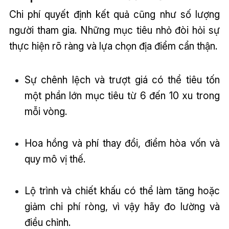
Chi phí quyết định kết quả cũng như số lượng
người tham gia. Những mục tiêu nhỏ đòi hỏi sự
thực hiện rõ ràng và lựa chọn địa điểm cẩn thận.
Sự chênh lệch và trượt giá có thể tiêu tốn
một phần lớn mục tiêu từ 6 đến 10 xu trong
mỗi vòng.
Hoa hồng và phí thay đổi, điểm hòa vốn và
quy mô vị thế.
Lộ trình và chiết khấu có thể làm tăng hoặc
giảm chi phí ròng, vì vậy hãy đo lường và
điều chỉnh.