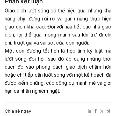
Phần kết luận
Giao dịch lướt sóng có thể hiệu quả, nhưng khả
năng chịu đựng rủi ro và gánh nặng thực hiện
giao dịch khá cao. Đối với hầu hết các nhà giao
dịch, lợi thế quá mong manh sau khi trừ đi chi
phí, trượt giá và sai sót của con người.
Một con đường tốt hơn là học tính kỷ luật mà
lướt sóng đòi hỏi, sau đó áp dụng những thói
quen đó vào phong cách giao dịch chậm hơn
hoặc chỉ tiếp cận lướt sóng với một kế hoạch đã
được kiểm chứng, các công cụ mạnh mẽ và giới
hạn cá nhân nghiêm ngặt.
Chia sẻ ngay