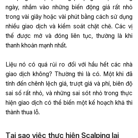
ngày, nhắm vào những biến động giá rất nhỏ
trong vài giây hoặc vài phút bằng cách sử dụng
nhiều giao dịch và kiểm soát chặt chẽ. Các vị
thế được mở và đóng liên tục, thường là khi
thanh khoản mạnh nhất.
Liệu nó có quá rủi ro đối với hầu hết các nhà
giao dịch không? Thường thì là có. Một khi đã
tính đến chênh lệch giá, trượt giá và phí, biên độ
sai số rất nhỏ, và những sai sót nhỏ trong thực
hiện giao dịch có thể biến một kế hoạch khả thi
thành thua lỗ.
Tại sao việc thực hiện Scalping lại