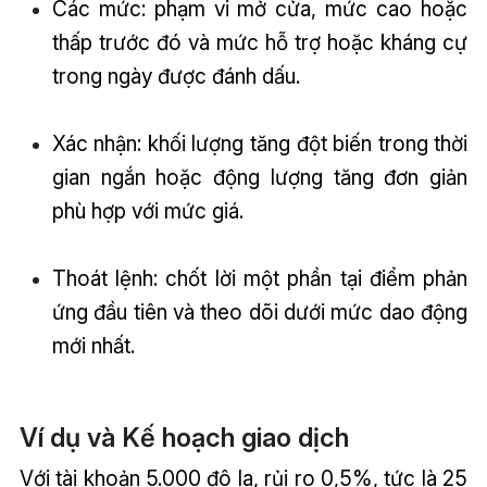
Các mức: phạm vi mở cửa, mức cao hoặc
thấp trước đó và mức hỗ trợ hoặc kháng cự
trong ngày được đánh dấu.
Xác nhận: khối lượng tăng đột biến trong thời
gian ngắn hoặc động lượng tăng đơn giản
phù hợp với mức giá.
Thoát lệnh: chốt lời một phần tại điểm phản
ứng đầu tiên và theo dõi dưới mức dao động
mới nhất.
Ví dụ và Kế hoạch giao dịch
Với tài khoản 5.000 đô la, rủi ro 0,5%, tức là 25