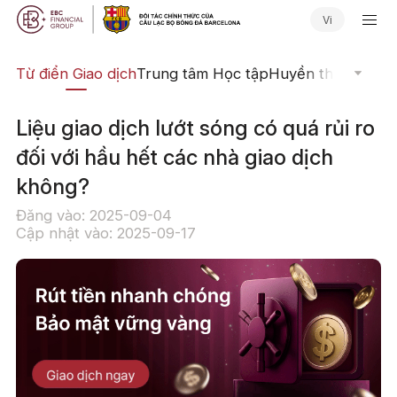
Vi
Từ điển Giao dịch
Trung tâm Học tập
Huyền thoại Giao 
Liệu giao dịch lướt sóng có quá rủi ro
đối với hầu hết các nhà giao dịch
không?
Đăng vào: 2025-09-04
Cập nhật vào: 2025-09-17