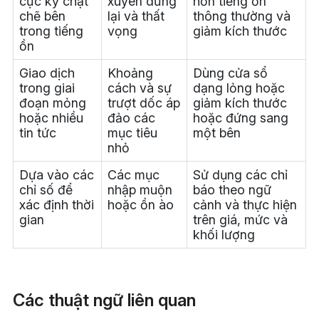
cực kỳ chặt
xuyên dừng
hơn tiếng ồn
chẽ bên
lại và thất
thông thường và
trong tiếng
vọng
giảm kích thước
ồn
Giao dịch
Khoảng
Dùng cửa sổ
trong giai
cách và sự
dạng lỏng hoặc
đoạn mỏng
trượt dốc áp
giảm kích thước
hoặc nhiều
đảo các
hoặc đứng sang
tin tức
mục tiêu
một bên
nhỏ
Dựa vào các
Các mục
Sử dụng các chỉ
chỉ số để
nhập muộn
báo theo ngữ
xác định thời
hoặc ồn ào
cảnh và thực hiện
gian
trên giá, mức và
khối lượng
Các thuật ngữ liên quan