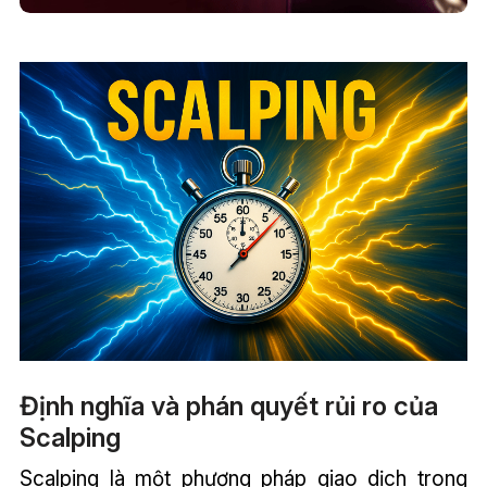
Định nghĩa và phán quyết rủi ro của
Scalping
Scalping là một phương pháp giao dịch trong