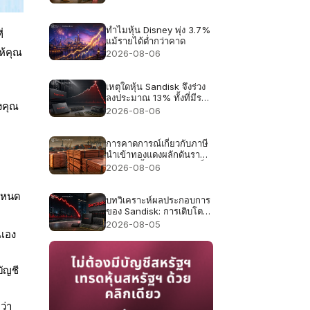
รายได้จะเติบโต 16%
ทำไมหุ้น Disney พุ่ง 3.7%
่
แม้รายได้ต่ำกว่าคาด
ห้คุณ
2026-08-06
เหตุใดหุ้น Sandisk จึงร่วง
ลงประมาณ 13% ทั้งที่มีราย
งคุณ
ได้สูงถึง 8.97 พันล้าน
2026-08-06
ดอลลาร์สหรัฐ ซึ่งเป็นสถิติ
สูงสุด
การคาดการณ์เกี่ยวกับภาษี
นำเข้าทองแดงผลักดันราคา
ทองแดงขึ้นสู่ระดับสูงสุดเป็น
2026-08-06
ประวัติการณ์ที่ 6.703
ดอลลาร์
กำหนด
บทวิเคราะห์ผลประกอบการ
ของ Sandisk: การเติบโต
ของรายได้ 4 เท่าเพียงพอ
2026-08-05
หรือไม่ หลังจากราคาหุ้น
ณเอง
ร่วงลง 47% ในเดือน
กรกฎาคม?
ัญชี
ว่า