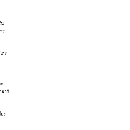
ใน
การ
เกิด
จะ
ามาร์
่ยง