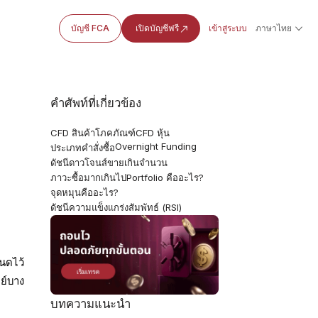
บัญชี FCA
เปิดบัญชีฟรี
เข้าสู่ระบบ
ภาษาไทย
คำศัพท์ที่เกี่ยวข้อง
CFD สินค้าโภคภัณฑ์
CFD หุ้น
Overnight Funding
ประเภทคำสั่งซื้อ
ดัชนีดาวโจนส์
ขายเกินจำนวน
ภาวะซื้อมากเกินไป
Portfolio คืออะไร?
จุดหมุนคืออะไร?
ดัชนีความแข็งแกร่งสัมพัทธ์ (RSI)
นดไว้
ย์บาง
บทความแนะนำ