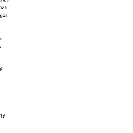
ัวลด
egos
ะ
่
ห้
ได้