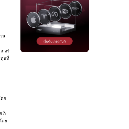
า
่วน
เกอร์
ุนที่
นโดย
ย ก็
วโดย