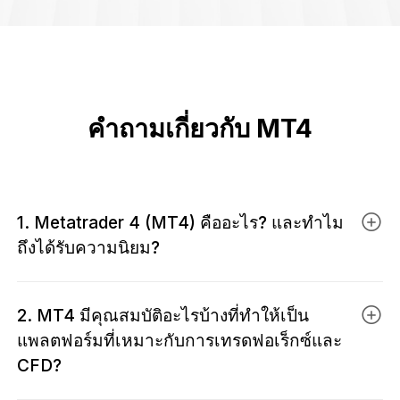
คำถามเกี่ยวกับ MT4
1. Metatrader 4 (MT4) คืออะไร? และทำไม
ถึงได้รับความนิยม?
MetaTrader 4 (MT4) คือแพลตฟอร์มเทรดที่
2. MT4 มีคุณสมบัติอะไรบ้างที่ทำให้เป็น
เทรดเดอร์ทั่วโลกไว้วางใจมากที่สุด ด้วยจุดเด่นเรื่อง
แพลตฟอร์มที่เหมาะกับการเทรดฟอเร็กซ์และ
ความเร็ว ความเสถียร และความยืดหยุ่น รวมถึงสภาพ
CFD?
คล่องสูงจาก EBC และราคาที่แข่งขันได้ ทำให้สามารถ
เปิดออร์เดอร์ได้รวดเร็ว วิเคราะห์กราฟได้แม่นยำ และ