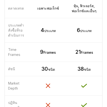
หุ้น, ฟิวเจอร์ส,
ตลาดเทรด
เฉพาะฟอเร็กซ์
ฟอเร็กซ์และอื่นๆ
ประเภทคำ
4
6
สั่งซื้อที่รอ
ประเภท
ประเภท
ดำเนินการ
Time
9
21
Frames
Frames
Frames
30
38
ดัชนี
ชนิด
ชนิด
Market
Depth
ปฏิทิน