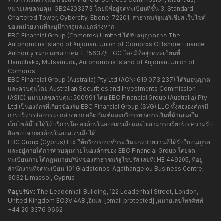
หมายเลขควบคุม: GB24203273 โดยมีที่อยู่จดทะเบียนที่ชั้น 3, Standard
Chartered Tower, Cybercity, Ebene, 72201, สาธารณรัฐมอริเชียส เว็บไซต์
ของหน่วยงานที่ระบุมีการดูแลแยกต่างหาก
EBC Financial Group (Comoros) Limited ได้รับอนุญาตจาก The
Autonomous Island of Anjouan, Union of Comoros Offshore Finance
Authority หมายเลขควบคุม: L 15637/EFGC โดยมีที่อยู่จดทะเบียนที่
Hamchako, Mutsamudu, Autonomous Island of Anjouan, Union of
Comoros
EBC Financial Group (Australia) Pty Ltd (ACN: 619 073 237) ได้รับอนุญาต
และควบคุมโดย Australian Securities and Investments Commission
(ASIC) หมายเลขควบคุม: 500991 โดย EBC Financial Group (Australia) Pty
Ltd เป็นองค์กรที่เกี่ยวข้องกับ EBC Financial Group (SVG) LLC ทั้งสององค์กรมี
การบริหารจัดการแยกต่างหาก ผลิตภัณฑ์และบริการทางการเงินที่นำเสนอใน
เว็บไซต์นี้ไม่ได้ให้บริการโดยองค์กรในออสเตรเลียและไม่สามารถเรียกร้องความรับ
ผิดชอบจากองค์กรในออสเตรเลียได้
EBC Group (Cyprus) Ltd ให้บริการการชำระเงินแก่หน่วยงานที่ได้รับใบอนุญาต
และอยู่ภายใต้การควบคุมภายในองค์กรของ EBC Financial Group โดยจด
ทะเบียนภายใต้กฎหมายบริษัทของสาธารณรัฐไซปรัส เลขที่: HE 449205, ที่อยู่
สำนักงานที่จดทะเบียน 101 Gladstonos, Agathangelou Business Centre,
3032 Limassol, Cyprus
ที่อยู่บริษัท:
The Leadenhall Building, 122 Leadenhall Street, London,
United Kingdom EC3V 4AB ,อีเมล:
[email protected]
,หมายเลขโทรศัพท์:
+44 20 3376 9662