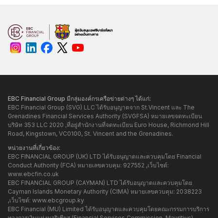
ของ EBC โดยเมื่อการทำธุรกรรมเสร็จสิ้น ยอดเงินใน
บัญชี MT4 ของคุณจะได้รับการอัปเดตโดยอัตโนมัติ
กระบวนการทั้งหมดของ EBC อยู่ภายใต้การกำกับดูแล
ตามมาตรฐานสากล เพื่อให้มั่นใจว่าทุกธุรกรรมเป็นไป
อย่าง รวดเร็ว โปร่งใส และปลอดภัย
EBC Financial Group มีกลุ่มองค์กรเครือข่ายต่างๆ ได้แก่:
EBC Financial Group (SVG) LLC ได้รับอนุญาตจาก St.Vincent และ The
Grenadines Financial Services Authority (SVGFSA) หมายเลขจดทะเบียน
บริษัท 353 LLC 2020 ,ที่อยู่สำนักงานที่จดทะเบียน Euro House, Richmond Hill
Road, Kingstown, VC0100, St. Vincent and the Grenadines.
หน่วยงานที่เกี่ยวข้อง:
EBC FINANCIAL GROUP (UK) LTD ได้รับอนุญาตและควบคุมโดย Financial
Conduct Authority (FCA) หมายเลขควบคุม: 927552 ,เว็บไซต์:
www.ebcfin.co.uk
EBC FINANCIAL GROUP (CAYMAN) LTD ได้รับอนุญาตและควบคุมโดย
Cayman Islands Monetary Authority (CIMA) หมายเลขควบคุม: 2038223
,เว็บไซต์:
www.ebcgroup.ky
EBC Financial (MU) Limited ได้รับอนุญาตและควบคุมโดยคณะกรรมการบริการ
ทางการเงินแห่งมอริเชียส (Financial Services Commission, Mauritius)