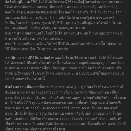
ข้อจำกัดภูมิภาค:
EBC ไม่ได้ให้บริการแก่ผู้ใช้งานที่อยู่ในเขตอำนาจศาลบางแห่ง
ได้แก่ อัฟกานิสถาน, เบลารุส, เมียนมาร์, แคนาดา, สาธารณรัฐแอฟริกากลาง,
คองโก, คิวบา, สาธารณรัฐประชาธิปไตยคองโก, เอริเทรีย, ไนจีเรีย, อิหร่าน, อิรัก,
เลบานอน, ลิเบีย, มาเลเซีย, มาลี, เกาหลีเหนือ (สาธารณรัฐประชาชนเกาหลี),
รัสเซีย, โซมาเลีย, ซูดาน, ซูดานใต้, ซีเรีย, ยูเครน (รวมถึงภูมิภาคไครเมีย, โดเนต
สก์, และลูฮันสค์), สหรัฐอเมริกา, เวเนซุเอลา, และเยเมน
ภาษาสเปนที่เผยแพร่บนเว็บไซต์นี้ใช้ได้เฉพาะกับประเทศในละตินอเมริกา และไม่
สามารถใช้ได้กับสหภาพยุโรปและสเปน
ภาษาโปรตุเกสที่เผยแพร่บนเว็บไซต์นี้ใช้ได้เฉพาะในแอฟริกาเท่านั้น ไม่สามารถ
ใช้ได้กับสหภาพยุโรป โปรตุเกส และบราซิล
การเปิดเผยการปฏิบัติตามข้อกำหนด:
เว็บไซต์บริษัทสามารถเข้าถึงได้ทั่วโลกและ
ไม่ได้เจาะจงไปที่องค์กรใดองค์กรหนึ่ง สิทธิ์และภาระผูกพันของคุณถูกกำหนดโดย
องค์กรและเขตอำนาจศาลที่คุณเลือก กฎหมายและข้อบังคับท้องถิ่นอาจห้ามหรือ
จำกัดไม่ให้คุณเข้าไปดาวน์โหลด แจกจ่าย เผยแพร่ แบ่งปัน หรือใช้เอกสาร ข้อมูล
ใด ๆ ที่เผยแพร่ในเว็บไซต์นี้
คำเตือนความเสี่ยง:
การซื้อขายสัญญาส่วนต่าง (CFD) เป็นเครื่องมือทางการเงินที่
ซับซ้อน และมีความเสี่ยงสูง เนื่องจากการใช้เลเวอเรจ การซื้อขายด้วยมาร์จิ้นมี
ความเสี่ยงสูงและอาจไม่เหมาะสำหรับนักลงทุนทุกท่าน ก่อนตัดสินใจทำการซื้อขาย
ฟอเร็กซ์หรือ CFD คุณควรพิจารณาอย่างรอบคอบเกี่ยวกับวัตถุประสงค์ในการซื้อ
ขาย ระดับประสบการณ์ และความสามารถในการรับความเสี่ยงของคุณ อาจมี
ความเป็นไปได้ที่คุณอาจสูญเสียเงินทุนบางส่วนหรือทั้งหมด เราขอแนะนำให้คุณ
ขอคำแนะนำจากที่ปรึกษาอิสระและตรวจสอบให้แน่ใจว่าคุณเข้าใจความเสี่ยงที่
เกี่ยวข้องอย่างครบถ้วนก่อนตัดสินใจลงทุน กรุณาอ่านคำชี้แจงเกี่ยวกับความเสี่ยงที่
เกี่ยวข้องอย่างละเอียดก่อนทำการซื้อขาย