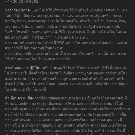
+44 20 3376 9662
ข้อจำกัดภูมิภาค:
EBC ไม่ได้ให้บริการแก่ผู้ใช้งานที่อยู่ในเขตอำนาจศาลบางแห่ง
ได้แก่ อัฟกานิสถาน, เบลารุส, เมียนมาร์, แคนาดา, สาธารณรัฐแอฟริกากลาง,
คองโก, คิวบา, สาธารณรัฐประชาธิปไตยคองโก, เอริเทรีย, ไนจีเรีย, อิหร่าน, อิรัก,
เลบานอน, ลิเบีย, มาเลเซีย, มาลี, เกาหลีเหนือ (สาธารณรัฐประชาชนเกาหลี),
รัสเซีย, โซมาเลีย, ซูดาน, ซูดานใต้, ซีเรีย, ยูเครน (รวมถึงภูมิภาคไครเมีย, โดเนต
สก์, และลูฮันสค์), สหรัฐอเมริกา, เวเนซุเอลา, และเยเมน
ภาษาสเปนที่เผยแพร่บนเว็บไซต์นี้ใช้ได้เฉพาะกับประเทศในละตินอเมริกา และไม่
สามารถใช้ได้กับสหภาพยุโรปและสเปน
ภาษาโปรตุเกสที่เผยแพร่บนเว็บไซต์นี้ใช้ได้เฉพาะในแอฟริกาเท่านั้น ไม่สามารถ
ใช้ได้กับสหภาพยุโรป โปรตุเกส และบราซิล
การเปิดเผยการปฏิบัติตามข้อกำหนด:
เว็บไซต์บริษัทสามารถเข้าถึงได้ทั่วโลกและ
ไม่ได้เจาะจงไปที่องค์กรใดองค์กรหนึ่ง สิทธิ์และภาระผูกพันของคุณถูกกำหนดโดย
องค์กรและเขตอำนาจศาลที่คุณเลือก กฎหมายและข้อบังคับท้องถิ่นอาจห้ามหรือ
จำกัดไม่ให้คุณเข้าไปดาวน์โหลด แจกจ่าย เผยแพร่ แบ่งปัน หรือใช้เอกสาร ข้อมูล
ใด ๆ ที่เผยแพร่ในเว็บไซต์นี้
คำเตือนความเสี่ยง:
การซื้อขายสัญญาส่วนต่าง (CFD) เป็นเครื่องมือทางการเงินที่
ซับซ้อน และมีความเสี่ยงสูง เนื่องจากการใช้เลเวอเรจ การซื้อขายด้วยมาร์จิ้นมี
ความเสี่ยงสูงและอาจไม่เหมาะสำหรับนักลงทุนทุกท่าน ก่อนตัดสินใจทำการซื้อขาย
ฟอเร็กซ์หรือ CFD คุณควรพิจารณาอย่างรอบคอบเกี่ยวกับวัตถุประสงค์ในการซื้อ
ขาย ระดับประสบการณ์ และความสามารถในการรับความเสี่ยงของคุณ อาจมี
ความเป็นไปได้ที่คุณอาจสูญเสียเงินทุนบางส่วนหรือทั้งหมด เราขอแนะนำให้คุณ
ขอคำแนะนำจากที่ปรึกษาอิสระและตรวจสอบให้แน่ใจว่าคุณเข้าใจความเสี่ยงที่