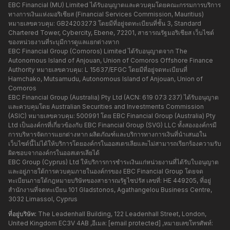
EBC Financial (MU) Limited ได้รับอนุญาตและควบคุมโดยคณะกรรมการบริการ
ทางการเงินแห่งมอริเชียส (Financial Services Commission, Mauritius)
หมายเลขควบคุม: GB24203273 โดยมีที่อยู่จดทะเบียนที่ชั้น 3, Standard
Chartered Tower, Cybercity, Ebene, 72201, สาธารณรัฐมอริเชียส เว็บไซต์
ของหน่วยงานที่ระบุมีการดูแลแยกต่างหาก
EBC Financial Group (Comoros) Limited ได้รับอนุญาตจาก The
Autonomous Island of Anjouan, Union of Comoros Offshore Finance
Authority หมายเลขควบคุม: L 15637/EFGC โดยมีที่อยู่จดทะเบียนที่
Hamchako, Mutsamudu, Autonomous Island of Anjouan, Union of
Comoros
EBC Financial Group (Australia) Pty Ltd (ACN: 619 073 237) ได้รับอนุญาต
และควบคุมโดย Australian Securities and Investments Commission
(ASIC) หมายเลขควบคุม: 500991 โดย EBC Financial Group (Australia) Pty
Ltd เป็นองค์กรที่เกี่ยวข้องกับ EBC Financial Group (SVG) LLC ทั้งสององค์กรมี
การบริหารจัดการแยกต่างหาก ผลิตภัณฑ์และบริการทางการเงินที่นำเสนอใน
เว็บไซต์นี้ไม่ได้ให้บริการโดยองค์กรในออสเตรเลียและไม่สามารถเรียกร้องความรับ
ผิดชอบจากองค์กรในออสเตรเลียได้
EBC Group (Cyprus) Ltd ให้บริการการชำระเงินแก่หน่วยงานที่ได้รับใบอนุญาต
และอยู่ภายใต้การควบคุมภายในองค์กรของ EBC Financial Group โดยจด
ทะเบียนภายใต้กฎหมายบริษัทของสาธารณรัฐไซปรัส เลขที่: HE 449205, ที่อยู่
สำนักงานที่จดทะเบียน 101 Gladstonos, Agathangelou Business Centre,
3032 Limassol, Cyprus
ที่อยู่บริษัท:
The Leadenhall Building, 122 Leadenhall Street, London,
United Kingdom EC3V 4AB ,อีเมล:
[email protected]
,หมายเลขโทรศัพท์: