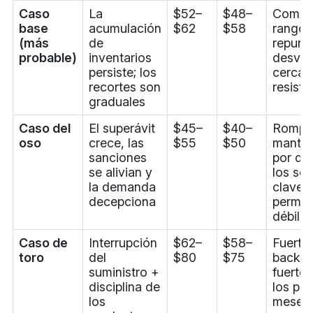
Caso
La
$52–
$48–
Comerc
base
acumulación
$62
$58
rango, 
(más
de
repunt
probable)
inventarios
desva
persiste; los
cerca d
recortes son
resiste
graduales
Caso del
El superávit
$45–
$40–
Rompe
oso
crece, las
$55
$50
manten
sanciones
por de
se alivian y
los so
la demanda
clave; 
decepciona
perma
débil
Caso de
Interrupción
$62–
$58–
Fuerte
toro
del
$80
$75
backwa
suministro +
fuerte 
disciplina de
los pr
los
meses