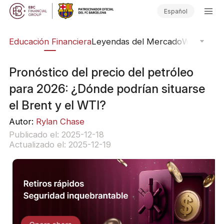
Español
ing
Educación Financiera
Leyendas del Mercado
Webinars
E
Pronóstico del precio del petróleo
para 2026: ¿Dónde podrían situarse
el Brent y el WTI?
Autor:
Rylan Chase
Publicado el: 2025-12-18
Actualizado el: 2025-12-19