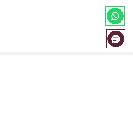
EBC Financial Group es una marca compartida por un grupo de
entidades que incluye:
EBC Financial Group (SVG) LLC está autorizada por la Autoridad de
Servicios Financieros de San Vicente y las Granadinas (SVGFSA), y el
número de registro de la empresa es 353 LLC 2020, con domicilio