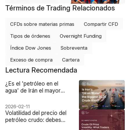
Términos de Trading Relacionados
CFDs sobre materias primas
Compartir CFD
Tipos de órdenes
Overnight Funding
Índice Dow Jones
Sobreventa
Exceso de compra
Cartera
Lectura Recomendada
¿Es el 'petróleo en el
agua' de Irán el mayor
riesgo para el crudo en
2026?
2026-02-11
Volatilidad del precio del
petróleo crudo: debes
saber