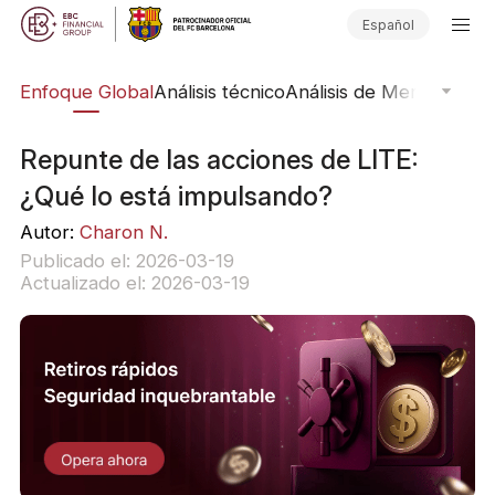
Español
rs
Enfoque Global
Análisis técnico
Análisis de Mercado
Pub
Repunte de las acciones de LITE:
¿Qué lo está impulsando?
Autor:
Charon N.
Publicado el: 2026-03-19
Actualizado el: 2026-03-19