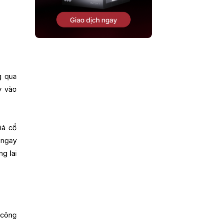
g qua
y vào
iá cổ
 ngay
ng lai
 công