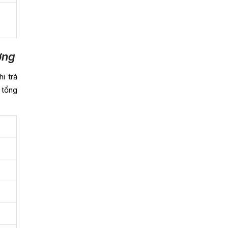
ởng
i trả
 tổng