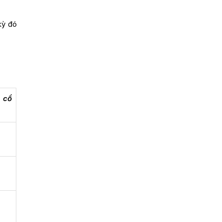
kỳ đó
i cổ