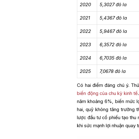
2020
5,3027 đô la
2021
5,4367 đô la
2022
5,9467 đô la
2023
6,3572 đô la
2024
6,7035 đô la
2025
7,0678 đô la
Có hai điểm đáng chú ý. Thứ
biến động của chu kỳ kinh tế
năm khoảng 6%, biến mức lợi
hai, quỹ không tăng trưởng 
lược đầu tư cổ phiếu tạo thu 
khi sức mạnh lợi nhuận quay tr