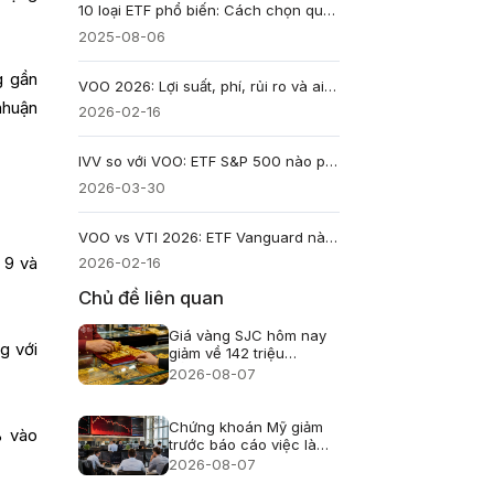
10 loại ETF phổ biến: Cách chọn quỹ phù hợp
2025-08-06
g gần
VOO 2026: Lợi suất, phí, rủi ro và ai phù hợp để đầu tư?
nhuận
2026-02-16
IVV so với VOO: ETF S&P 500 nào phù hợp hơn với nhà đầu tư?
2026-03-30
VOO vs VTI 2026: ETF Vanguard nào tối ưu cho đầu tư dài hạn?
 9 và
2026-02-16
Chủ đề liên quan
Giá vàng SJC hôm nay
g với
giảm về 142 triệu
đồng/lượng
2026-08-07
Chứng khoán Mỹ giảm
% vào
trước báo cáo việc làm
nhưng Phố Wall chưa
2026-08-07
hoảng loạn