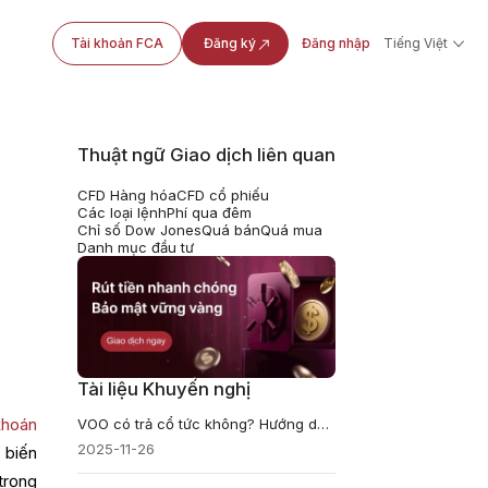
Tài khoản FCA
Đăng ký
Đăng nhập
Tiếng Việt
Thuật ngữ Giao dịch liên quan
CFD Hàng hóa
CFD cổ phiếu
Các loại lệnh
Phí qua đêm
Chỉ số Dow Jones
Quá bán
Quá mua
Danh mục đầu tư
Tài liệu Khuyến nghị
khoán
VOO có trả cổ tức không? Hướng dẫn về lợi suất, lịch trình và tăng trưởng dài hạn
2025-11-26
 biến
trọng