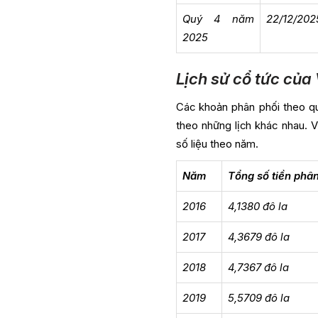
Quý 4 năm
22/12/202
2025
Lịch sử cổ tức của
Các khoản phân phối theo qu
theo những lịch khác nhau. V
số liệu theo năm.
Năm
Tổng số tiền phân
2016
4,1380 đô la
2017
4,3679 đô la
2018
4,7367 đô la
2019
5,5709 đô la