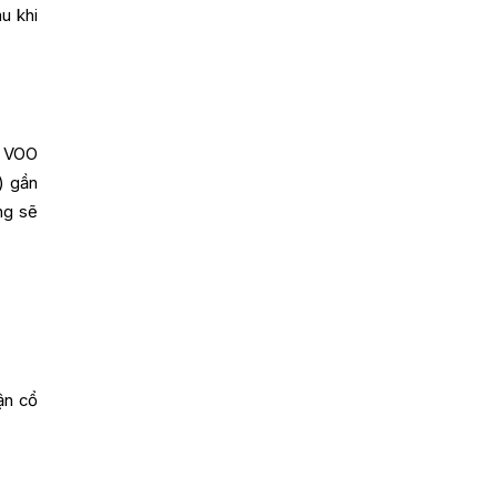
u khi
a VOO
) gần
ng sẽ
ận cổ