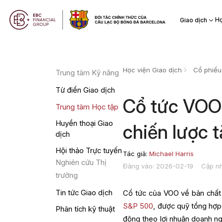
Họ
Giao dịch
Học viện Giao dịch
Cổ phiếu
Trung tâm Kỹ năng
Từ điển Giao dịch
Cổ tức VOO: 
Trung tâm Học tập
Huyền thoại Giao
chiến lược 
dịch
Hội thảo Trực tuyến
Tác giả:
Michael Harris
Nghiên cứu Thị
Đăng vào: 2026-02-19
Cập nh
trường
Tin tức Giao dịch
Cổ tức của VOO về bản chất 
S&P 500
, được quỹ tổng hợp 
Phân tích kỹ thuật
động theo lợi nhuận doanh ng