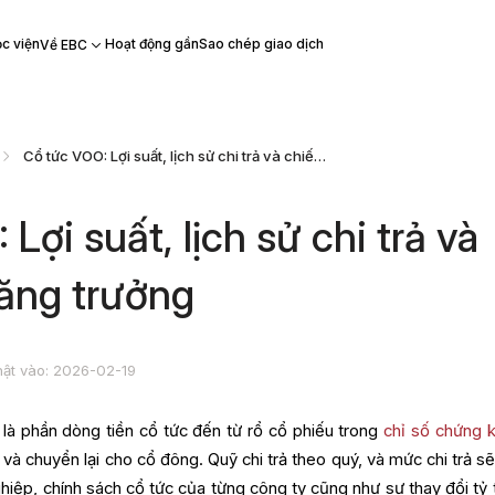
c viện
Hoạt động gần
Sao chép giao dịch
Về EBC
Cổ tức VOO: Lợi suất, lịch sử chi trả và chiến lược tăng trưởng
Lợi suất, lịch sử chi trả và
tăng trưởng
ật vào: 2026-02-19
là phần dòng tiền cổ tức đến từ rổ cổ phiếu trong
chỉ số chứng 
và chuyển lại cho cổ đông. Quỹ chi trả theo quý, và mức chi trả sẽ
hiệp, chính sách cổ tức của từng công ty cũng như sự thay đổi tỷ 