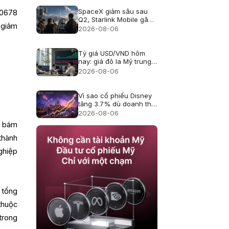
SpaceX giảm sâu sau
,0678
Q2, Starlink Mobile gây
 giảm
áp lực lên viễn thông Mỹ
2026-08-06
Tỷ giá USD/VND hôm
nay: giá đô la Mỹ trung
tâm lên 25.433, USD
2026-08-06
ngân hàng giảm
Vì sao cổ phiếu Disney
tăng 3.7% dù doanh thu
hụt kỳ vọng?
2026-08-06
u bám
thành
ghiệp
 tổng
thuộc
trong