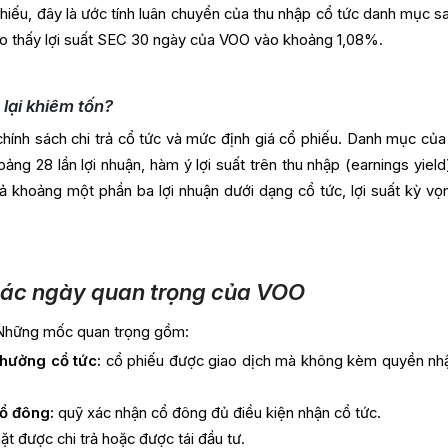
hiếu, đây là ước tính luân chuyển của thu nhập cổ tức danh mục sa
 cho thấy lợi suất SEC 30 ngày của VOO vào khoảng 1,08%.
 lại khiêm tốn?
chính sách chi trả cổ tức và mức định giá cổ phiếu. Danh mục củ
ng 28 lần lợi nhuận, hàm ý lợi suất trên thu nhập (earnings yield
ả khoảng một phần ba lợi nhuận dưới dạng cổ tức, lợi suất kỳ vọ
 các ngày quan trọng của VOO
. Những mốc quan trọng gồm:
hưởng cổ tức:
cổ phiếu được giao dịch mà không kèm quyền nh
ổ đông:
quỹ xác nhận cổ đông đủ điều kiện nhận cổ tức.
ặt được chi trả hoặc được tái đầu tư.