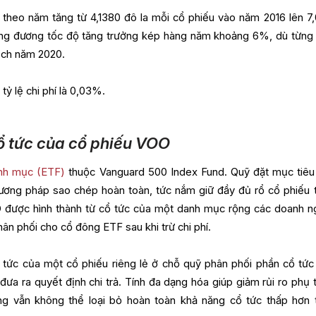
 theo năm tăng từ 4,1380 đô la mỗi cổ phiếu vào năm 2016 lên 7
ơng đương tốc độ tăng trưởng kép hàng năm khoảng 6%, dù từng
dịch năm 2020.
 tỷ lệ chi phí là 0,03%.
ổ tức của cổ phiếu VOO
nh mục (ETF)
thuộc Vanguard 500 Index Fund. Quỹ đặt mục tiê
ương pháp sao chép hoàn toàn, tức nắm giữ đầy đủ rổ cổ phiếu 
O được hình thành từ cổ tức của một danh mục rộng các doanh n
ân phối cho cổ đông ETF sau khi trừ chi phí.
tức của một cổ phiếu riêng lẻ ở chỗ quỹ phân phối phần cổ tức
 đưa ra quyết định chi trả. Tính đa dạng hóa giúp giảm rủi ro phụ 
g vẫn không thể loại bỏ hoàn toàn khả năng cổ tức thấp hơn 