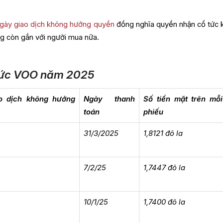
gày giao dịch không hưởng quyền
đồng nghĩa quyền nhận cổ tức 
g còn gắn với người mua nữa.
ổ tức VOO năm 2025
o dịch không hưởng
Ngày thanh
Số tiền mặt trên mỗ
toán
phiếu
31/3/2025
1,8121 đô la
5
7/2/25
1,7447 đô la
5
10/1/25
1,7400 đô la