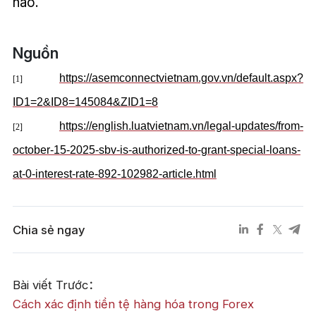
nào.
Nguồn
https://asemconnectvietnam.gov.vn/default.aspx?
[1]
ID1=2&ID8=145084&ZID1=8
https://english.luatvietnam.vn/legal-updates/from-
[2]
october-15-2025-sbv-is-authorized-to-grant-special-loans-
at-0-interest-rate-892-102982-article.html
Chia sẻ ngay
Bài viết Trước：
Cách xác định tiền tệ hàng hóa trong Forex