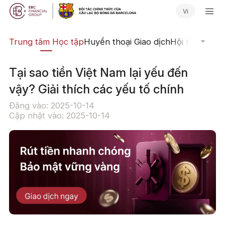
Vi
ịch
Trung tâm Học tập
Huyền thoại Giao dịch
Hội thảo Trực
Tại sao tiền Việt Nam lại yếu đến
vậy? Giải thích các yếu tố chính
Đăng vào: 2025-10-14
Cập nhật vào: 2025-10-14