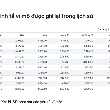
h tế vĩ mô được ghi lại trong lịch sử
ủa XAU/USD bám sát các yếu tố vĩ mô: