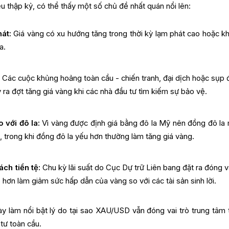
ều thập kỷ, có thể thấy một số chủ đề nhất quán nổi lên:
át:
Giá vàng có xu hướng tăng trong thời kỳ lạm phát cao hoặc khi
a.
Các cuộc khủng hoảng toàn cầu - chiến tranh, đại dịch hoặc sụp đ
ra đợt tăng giá vàng khi các nhà đầu tư tìm kiếm sự bảo vệ.
 với đô la:
Vì vàng được định giá bằng đô la Mỹ nên đồng đô la
 trong khi đồng đô la yếu hơn thường làm tăng giá vàng.
ch tiền tệ:
Chu kỳ lãi suất do Cục Dự trữ Liên bang đặt ra đóng va
ao hơn làm giảm sức hấp dẫn của vàng so với các tài sản sinh lời.
này làm nổi bật lý do tại sao XAU/USD vẫn đóng vai trò trung tâm 
tư toàn cầu.