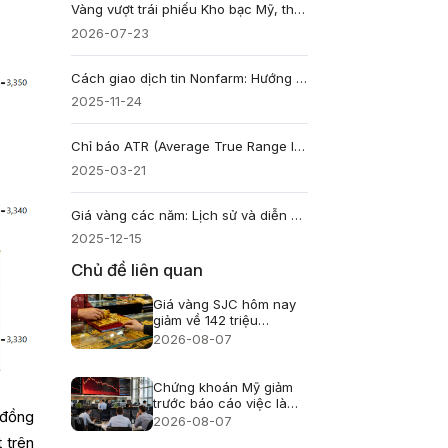
Vàng vượt trái phiếu Kho bạc Mỹ, thành tài sản dự trữ lớn nhất thế giới lần đầu kể từ 1996
2026-07-23
Cách giao dịch tin Nonfarm: Hướng dẫn chi tiết cho Trader
2025-11-24
Chỉ báo ATR (Average True Range Indicator) là gì?
2025-03-21
Giá vàng các năm: Lịch sử và diễn biến giá vàng
2025-12-15
Chủ đề liên quan
Giá vàng SJC hôm nay
giảm về 142 triệu
đồng/lượng
2026-08-07
Chứng khoán Mỹ giảm
trước báo cáo việc làm
 đồng
nhưng Phố Wall chưa
2026-08-07
hoảng loạn
 trên