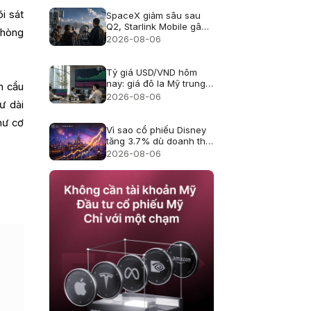
i sát
SpaceX giảm sâu sau
Q2, Starlink Mobile gây
phòng
áp lực lên viễn thông Mỹ
2026-08-06
Tỷ giá USD/VND hôm
nay: giá đô la Mỹ trung
n cầu
tâm lên 25.433, USD
2026-08-06
ư dài
ngân hàng giảm
hư cơ
Vì sao cổ phiếu Disney
tăng 3.7% dù doanh thu
hụt kỳ vọng?
2026-08-06