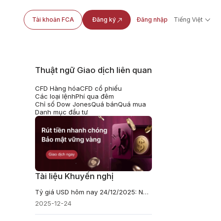
Tài khoản FCA
Đăng ký
Đăng nhập
Tiếng Việt
Thuật ngữ Giao dịch liên quan
CFD Hàng hóa
CFD cổ phiếu
Các loại lệnh
Phí qua đêm
Chỉ số Dow Jones
Quá bán
Quá mua
Danh mục đầu tư
Tài liệu Khuyến nghị
Tỷ giá USD hôm nay 24/12/2025: Ngân hàng đi ngang, chợ đen bật tăng
2025-12-24