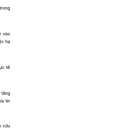
trong
z vào
ệc hạ
ực tế
 tăng
a tin
n cứu