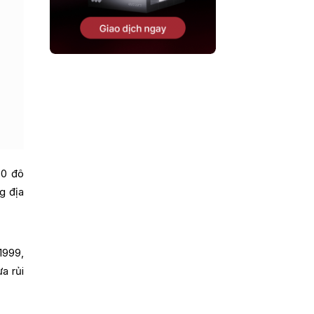
50 đô
g địa
1999,
a rủi