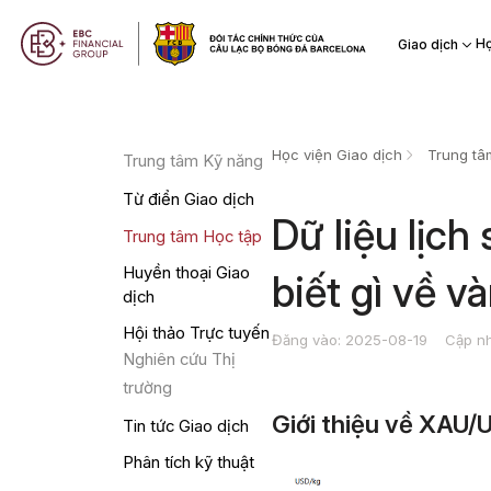
Họ
Giao dịch
Học viện Giao dịch
Trung tâ
Trung tâm Kỹ năng
Từ điển Giao dịch
Dữ liệu lịc
Trung tâm Học tập
Huyền thoại Giao
biết gì về v
dịch
Hội thảo Trực tuyến
Đăng vào: 2025-08-19
Cập nh
Nghiên cứu Thị
trường
Giới thiệu về XAU/
Tin tức Giao dịch
Phân tích kỹ thuật