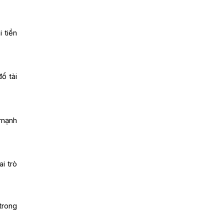
 tiền
ổ tài
 mạnh
i trò
trong