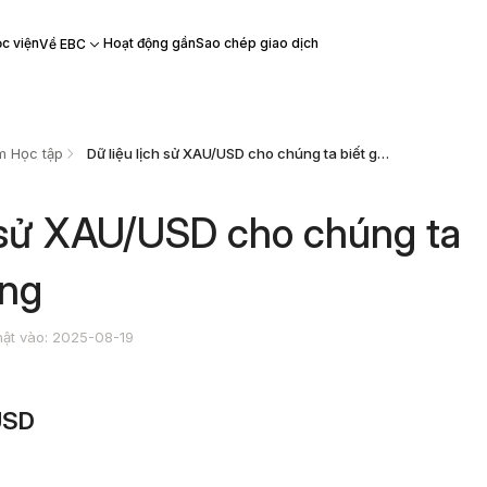
c viện
Hoạt động gần
Sao chép giao dịch
Về EBC
m Học tập
Dữ liệu lịch sử XAU/USD cho chúng ta biết gì về vàng
h sử XAU/USD cho chúng ta
àng
ật vào: 2025-08-19
USD