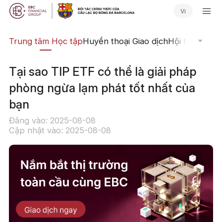
Vi
ịch
Trung tâm Học tập
Huyền thoại Giao dịch
Hội thảo Trực
Tại sao TIP ETF có thể là giải pháp
phòng ngừa lạm phát tốt nhất của
bạn
Đăng vào: 2025-08-08
Cập nhật vào: 2025-08-08