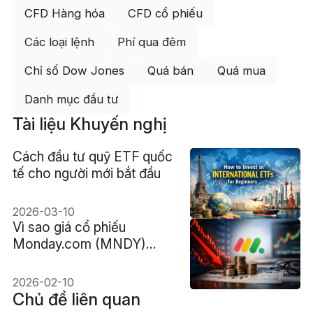
CFD Hàng hóa
CFD cổ phiếu
Các loại lệnh
Phí qua đêm
Chỉ số Dow Jones
Quá bán
Quá mua
Danh mục đầu tư
Tài liệu Khuyến nghị
Cách đầu tư quỹ ETF quốc
tế cho người mới bắt đầu
2026-03-10
Vì sao giá cổ phiếu
Monday.com (MNDY)
chạm đáy sau khi hạ dự
báo
2026-02-10
Chủ đề liên quan