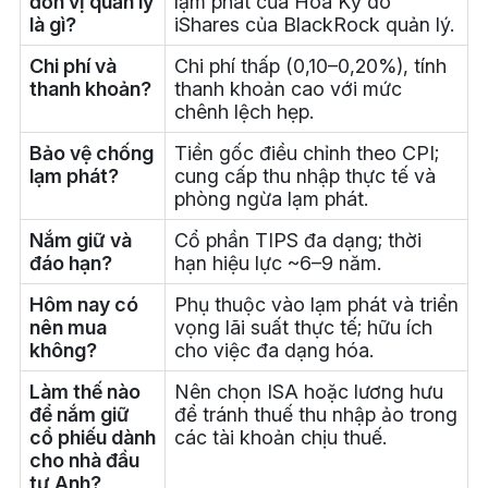
đơn vị quản lý
lạm phát của Hoa Kỳ do
là gì?
iShares của BlackRock quản lý.
Chi phí và
Chi phí thấp (0,10–0,20%), tính
thanh khoản?
thanh khoản cao với mức
chênh lệch hẹp.
Bảo vệ chống
Tiền gốc điều chỉnh theo CPI;
lạm phát?
cung cấp thu nhập thực tế và
phòng ngừa lạm phát.
Nắm giữ và
Cổ phần TIPS đa dạng; thời
đáo hạn?
hạn hiệu lực ~6–9 năm.
Hôm nay có
Phụ thuộc vào lạm phát và triển
nên mua
vọng lãi suất thực tế; hữu ích
không?
cho việc đa dạng hóa.
Làm thế nào
Nên chọn ISA hoặc lương hưu
để nắm giữ
để tránh thuế thu nhập ảo trong
cổ phiếu dành
các tài khoản chịu thuế.
cho nhà đầu
tư Anh?