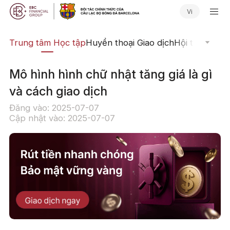
Vi
ịch
Trung tâm Học tập
Huyền thoại Giao dịch
Hội thảo Trực
Mô hình hình chữ nhật tăng giá là gì
và cách giao dịch
Đăng vào: 2025-07-07
Cập nhật vào: 2025-07-07