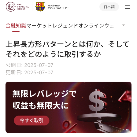
日本語
語集
金融知識
マーケットレジェンド
オンラインウェビナー
グ
上昇長方形パターンとは何か、そして
それをどのように取引するか
公開日: 2025-07-07
更新日: 2025-07-07