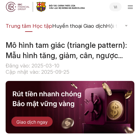
Vi
ịch
Trung tâm Học tập
Huyền thoại Giao dịch
Hội thảo Trực
Mô hình tam giác (triangle pattern):
Mẫu hình tăng, giảm, cân, ngược...
Đăng vào: 2025-03-10
Cập nhật vào: 2025-09-25