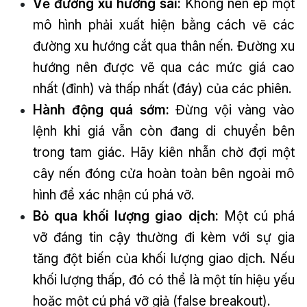
Vẽ đường xu hướng sai:
Không nên ép một
mô hình phải xuất hiện bằng cách vẽ các
đường xu hướng cắt qua thân nến. Đường xu
hướng nên được vẽ qua các mức giá cao
nhất (đỉnh) và thấp nhất (đáy) của các phiên.
Hành động quá sớm:
Đừng vội vàng vào
lệnh khi giá vẫn còn đang di chuyển bên
trong tam giác. Hãy kiên nhẫn chờ đợi một
cây nến đóng cửa hoàn toàn bên ngoài mô
hình để xác nhận cú phá vỡ.
Bỏ qua khối lượng giao dịch:
Một cú phá
vỡ đáng tin cậy thường đi kèm với sự gia
tăng đột biến của khối lượng giao dịch. Nếu
khối lượng thấp, đó có thể là một tín hiệu yếu
hoặc một cú phá vỡ giả (false breakout).