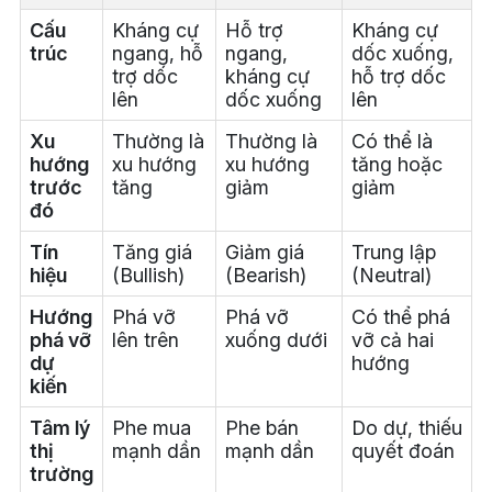
Cấu
Kháng cự
Hỗ trợ
Kháng cự
trúc
ngang, hỗ
ngang,
dốc xuống,
trợ dốc
kháng cự
hỗ trợ dốc
lên
dốc xuống
lên
Xu
Thường là
Thường là
Có thể là
hướng
xu hướng
xu hướng
tăng hoặc
trước
tăng
giảm
giảm
đó
Tín
Tăng giá
Giảm giá
Trung lập
hiệu
(Bullish)
(Bearish)
(Neutral)
Hướng
Phá vỡ
Phá vỡ
Có thể phá
phá vỡ
lên trên
xuống dưới
vỡ cả hai
dự
hướng
kiến
Tâm lý
Phe mua
Phe bán
Do dự, thiếu
thị
mạnh dần
mạnh dần
quyết đoán
trường