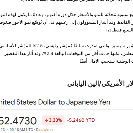
سنوية مُحدّثة للنمو والأسعار خلال دورة أكتوبر. وعادةً ما يكون لهذه الت
ار الفائدة. وقد أشار المسؤولون إلى رغبتهم في أن يُوسّع نمو الأجور ضغوط
السلع فقط.
[2]
بلغت أرقام التضخم في طوكيو لشهر سبتمبر، والتي صدرت سابقًا كمؤشر رئيسي، 2.5%
تطابقت هذه النسبة مع وتيرة أغسطس، لكنها جاءت أقل من التوقعات البالغة 2.8%. وقد أثار هذا التقصير
 الوطنية ستخيب الآمال أيضًا.
 الأمريكي/الين الياباني