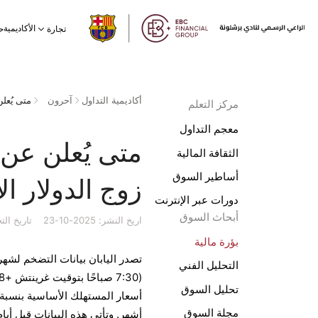
الأكاديمية
تجارة
ح
أكاديمية التداول
آحرون
مركز التعلم
معجم التداول
متى يُعلن عن 
الثقافة المالية
أساطير السوق
زوج الدولار ال
دورات عبر الإنترنت
أبحاث السوق
اريخ النشر: 2025-10-23
تاريخ التحديث:
بؤرة مالية
التحليل الفني
تحليل السوق
مجلة السوق