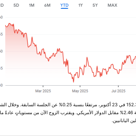
عند 152.38 في 23 أكتوبر، مرتفعًا بنسبة 0.25% عن الجلسة السابقة. وخلال 
الماضي وحده، انخفض الين بنسبة 2.46% مقابل الدولار الأمريكي. ويقترب الزوج الآن من مستوياتٍ عادةً ما
 اليابانيين.