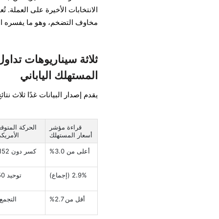
الانتخابات الأخيرة على العملة. ت
مخاوف التضخم، وهو ما يفسره المت
ثلاثة سيناريوهات تداول
المستهلك الياباني
يقدم إصدار البيانات غدًا ثلاث نتا
قراءة مؤشر
الحركة المتوقع
أسعار المستهلك
الأمريكي
أعلى من 3.0%
2.9% (إجماع)
توحيد 151.50–153.00
أقل من 2.7%
التجمع نحو