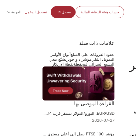
حساب هيئة الرقابة المالية
يسجل
تسجيل الدخول
العربية
علامات ذات صلة
عقود الفروقات على السلع
أنواع الأوامر
التمويل الليلي
مؤشر داو جونز
تشبّع بيعي
ر
التشبع الشرائي
المحفظة
نقطة الارتكاز
القراءة الموصى بها
ياسي
EUR/USD: اليورو/الدولار يستقر قرب 1.14 قبل قرار الاحتياطي الفيدرالي
2026-07-27
مؤشر FTSE 100 يصل إلى أعلى مستوى قياسي داخل الجلسة عند 10,951 بقيادة أسهم النفط
اسة النقدية الحاسم لبنك اليابان يومي 29 و30 أكتوبر،