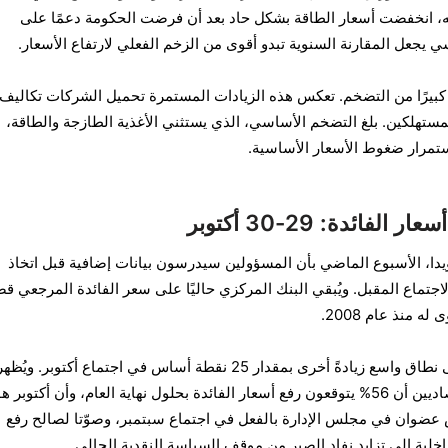
ه، انخفضت أسعار الطاقة بشكل حاد بعد أن فرضت الحكومة دعمًا على
اسي يجعل المقارنة السنوية تبدو أقوى من الزخم الفعلي لارتفاع الأسعار.
ءًا كبيرًا من التضخم. تعكس هذه الزيادات المستمرة تحميل الشركات تكاليف
للمستهلكين. بلغ التضخم الأساسي، الذي يستثني الأغذية الطازجة والطاقة،
فائدة: 29-30 أكتوبر
ويدا، الأسبوع الماضي بأن المسؤولين سيدرسون بيانات إضافية قبل اتخاذ
اجتماع المقبل. ويُبقي البنك المركزي حاليًا على سعر الفائدة المرجعي قص
يتوقع المشاركون في السوق على نطاق واسع زيادةً أخرى بمقدار 25 نقطة أساس في اجتماع أكتوبر. ويُظه
استطلاعٌ أجرته رويترز لآراء الاقتصاديين أن 56% يتوقعون رفع أسعار الفائدة بحلول نهاية العام، وأن أكتوبر ه
رض عضوان في مجلس الإدارة بالفعل في اجتماع سبتمبر، وصوّتا لصالح رفع
خلية إلى تزايد نفاد الصبر من موقف السياسة النقدية الحالي.