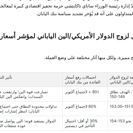
ُعدّ إدارة رئيسة الوزراء ساناي تاكايتشي حزمة تحفيز اقتصادي كبيرة لمعالجة
داولون على أنه قد يُؤخر تشديد سياسة بنك اليابان.
 لزوج الدولار الأمريكي/الين الياباني لمؤشر أسعار
ئج مميزة، ولكل منها آثار مختلفة على وضع العملة.
ة لزوج الدولار
احتمالات رفع أسعار
تأثير الت
/الين الياباني
الفائدة من بنك اليابان
كسر دون 152، الهدف نطاق
80٪ + لاجتماع أكتوبر
تسارعت قوة الين؛ وارتفعت عو
149-150
السندات؛ وانعكس الين اليا
60% لاجتماع أكتوبر
تداولات محدودة النطاق حتى اجتماع
اليابان؛ انتظر إشارات إض
 153-154
30% أو أقل؛ احتمال
الدولار يستعيد قوته؛ الين يواصل ض
التأخير في ديسمبر
عودة صفقات ال