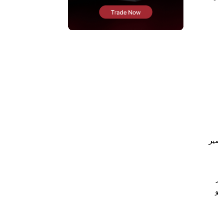
ير
ر
و