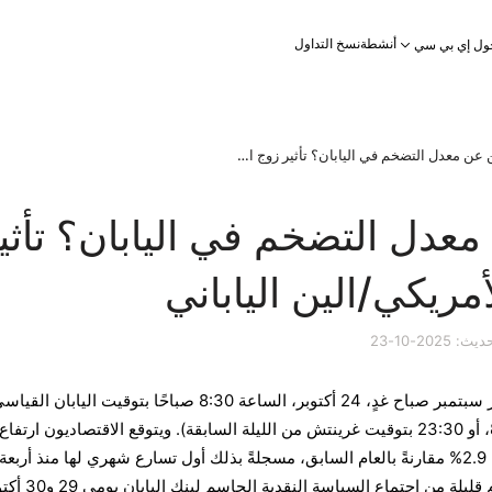
أنشطة
نسخ التداول
ول إي بي سي
متى يُعلن عن معدل التضخم في اليابان؟ تأثير زوج الدولار الأمريكي/الين الياباني
معدل التضخم في اليابان؟ تأثي
أمريكي/الين الياباني
 2025-10-23
تصدر اليابان بيانات التضخم لشهر سبتمبر صباح غدٍ، 24 أكتوبر، الساعة 8:30 صباحًا بتوقيت اليابان الق
(7:30 صباحًا بتوقيت غرينتش +8، أو 23:30 بتوقيت غرينتش من الليلة السابقة). ويتوقع الاقتصاديون ارتفاع
أسعار المستهلك الأساسية بنسبة 2.9% مقارنةً بالعام السابق، مسجلةً بذلك أول تسارع شهري لها منذ أربعة
أشهر. وتأتي هذه البيانات قبل أيام قليلة من اجتماع السي