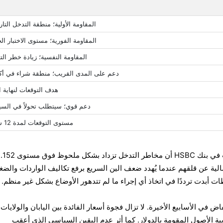
المقاومة الأولية؛ منطقة التدخل التار
المقاومة الفورية؛ مستوى الاختبار ال
المقاومة النفسية؛ زيادة خطر ال
دعم على المدى القريب؛ منطقة شراء في أكت
هدف التوقعات لنهاية ا
دعم قوي؛ سيتطلب تحولاً في السي
مستوى التوقعات لمدة 12 شهرًا
لاحظ خبراء استراتيجيات العملات في بنك HSBC أن مخاطر التدخل تزداد بشكل ملحوظ فوق مستوى 152.
مالية عن قلقهم عندما يُهدد ضعف الين السريع برفع تكاليف الواردات والض
طات أبدت ترددًا في اتخاذ أي إجراء ما لم تتدهور الأوضاع بشكل غير منظم.
 في الأسابيع الأخيرة. لا تزال فجوة أسعار الفائدة بين اليابان والولايات
ية الأصول المقومة بالدولار. كما أثر عدم اليقين السياسي الذي أعقب