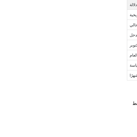
دلالة
يخية
حالي
تدخل
وبر
لعام
اسة
غط