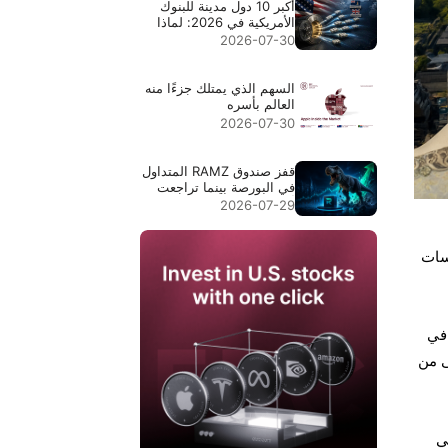
أكبر 10 دول مدينة للبنوك
الأمريكية في 2026: لماذا
تتصدر جزر كايمان المركز
2026-07-30
الأول
السهم الذي يمتلك جزءًا منه
العالم بأسره
2026-07-30
قفز صندوق RAMZ المتداول
في البورصة بينما تراجعت
أسهم الذاكرة بنسبة 9%.
2026-07-29
إليك ما يفعله فعلاً
اسات
 أما في
 أعلى من
في