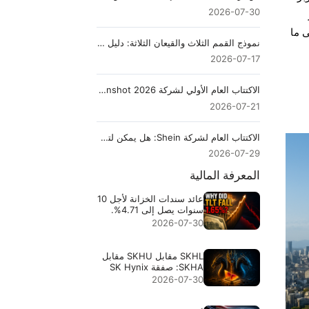
2026-07-30
ءً على ما
نموذج القمم الثلاث والقيعان الثلاثة: دليل الانعكاس
2026-07-17
الاكتتاب العام الأولي لشركة Moonshot 2026: تقييم بقيمة $30B، الجدول الزمني وكيفية الاستثمار
2026-07-21
الاكتتاب العام لشركة Shein: هل يمكن لتقييم بقيمة $50B أن يصمد أمام تحقيق FTC وخسارة بقيمة $99M؟
2026-07-29
المعرفة المالية
عائد سندات الخزانة لأجل 10
سنوات يصل إلى 4.71%.
لماذا هبط TLT بنسبة
2026-07-30
1.65%؟
SKHL مقابل SKHU مقابل
SKHA: صفقة SK Hynix
ذات الرؤوس الثلاثة
2026-07-30