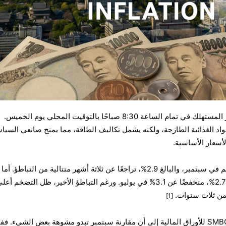
ينشر مكتب الإحصاء مؤشر أسعار المستهلك في تمام الساعة 8:30 صباحًا بالتوقيت المحلي يوم الخميس.
واد الغذائية الطازجة، ولكنه يشمل تكاليف الطاقة، مما يمنح صانعي السي
سعار الأساسية.
من المتوقع أن يُمثل معدل التضخم في سبتمبر، والبالغ 2.9%، تراجعًا عن ثلاثة أشهر متتالية من التباطؤ.
أغسطس، فقد بلغ معدل التضخم 2.7%، منخفضًا عن 3.1% في يوليو. ورغم التباطؤ الأخير، ظل التضخم
[1]
يشير محللون في شركة SMBC Nikko للأوراق المالية إلى أن مقارنة سبتمبر تبدو مشوهة بعض الشيء. ف