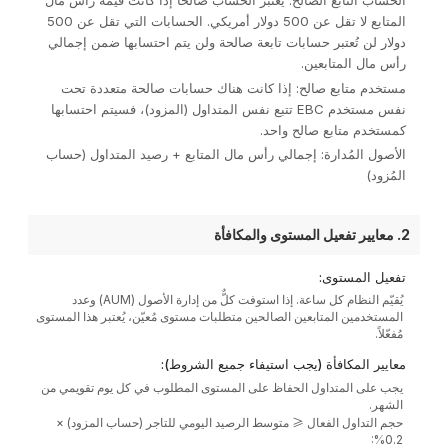
الحساب التابع الصالح: يُعتبر الحساب صالحًا إذا كانت قيمة رأس مال
المتابع لا تقل عن 500 دولار أمريكي. الحسابات التي تقل عن 500
دولار لن تُعتبر حسابات تابعة صالحة ولن يتم احتسابها ضمن إجمالي
رأس مال المتابعين.
مستخدم متابع صالح: إذا كانت هناك حسابات صالحة متعددة تحت
نفس مستخدم EBC تتبع نفس المتداول (المزود)، فسيتم احتسابها
كمستخدم متابع صالح واحد.
الأصول المُدارة: إجمالي رأس مال المتابع + رصيد المتداول (حساب
المُزود)
2. معايير تفعيل المستوى والمكافأة
تفعيل المستوى:
يُقيّم النظام كل ساعة. إذا استوفت كلٌّ من إدارة الأصول (AUM) وعدد
المستخدمين المتابعين الصالحين متطلبات مستوى مُعيّن، يُعتبر هذا المستوى
مُفعّلاً.
معايير المكافأة (يجب استيفاء جميع الشروط):
يجب على المتداول الحفاظ على المستوى المطلوب في كل يوم تقويمي من
الشهر.
حجم التداول الفعال ≥ متوسط الرصيد اليومي للتاجر (حساب المزود) ×
0.2%: