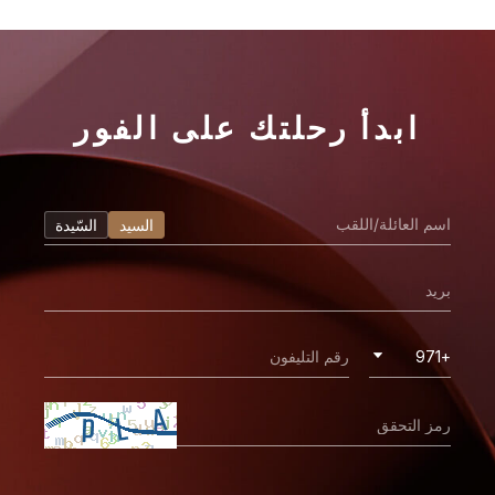
ابدأ رحلتك على الفور
السيد
السّيدة
+971