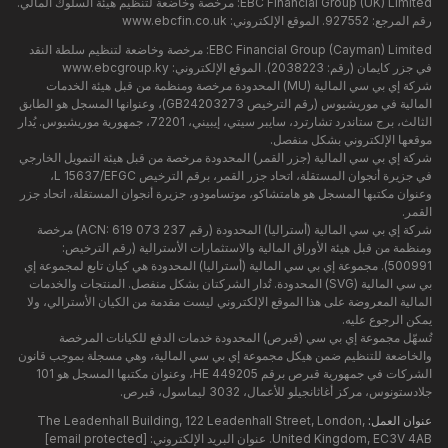
EBC Financial Group (UK) Limited: مرخصة وخاضعة لتنظيم هيئة السلوك المالي.
رقم المرجع: 927552. الموقع الإلكتروني:
www.ebcfin.co.uk
EBC Financial Group (Cayman) Limited: مرخصة وخاضعة لتنظيم سلطة النقد
في جزر كايمان (رقم: 2038223). الموقع الإلكتروني:
www.ebcgroup.ky
شركة إي بي سي المالية (MU) المحدودة مرخصة ومنظمة من قبل هيئة الخدمات
المالية في موريشيوس (رقم الترخيص GB24203273)، وعنوانها المسجل هو الطابق
الثالث، برج ستاندرد تشارترد، سايبر سيتي، إيبيني، 72201، جمهورية موريشيوس. يُدار
موقعها الإلكتروني بشكل منفصل.
شركة إي بي سي المالية (جزر القمر) المحدودة مرخصة من قبل هيئة التمويل الخارجي
في جزيرة أنجوان المستقلة، اتحاد جزر القمر، برقم الترخيص L 15637/EFGC،
وعنوان مكتبها المسجل هو هامتشاكو، موتسامودو، جزيرة أنجوان المستقلة، اتحاد جزر
القمر.
شركة إي بي سي المالية (أستراليا) المحدودة (رقم ACN: 619 073 237) مرخصة
ومنظمة من قبل هيئة الأوراق المالية والاستثمارات الأسترالية (رقم الترخيص:
500991). مجموعة إي بي سي المالية (أستراليا) المحدودة هي كيان تابع لمجموعة إي
بي سي المالية (SVG) المحدودة. تُدار الشركتان بشكل منفصل. المنتجات والخدمات
المالية المعروضة على هذا الموقع الإلكتروني ليست مقدمة من الكيان الأسترالي، ولا
يمكن الرجوع عليه.
تُسهّل مجموعة إي بي سي (قبرص) المحدودة خدمات الدفع للكيانات المرخصة
والخاضعة للتنظيم ضمن هيكل مجموعة إي بي سي المالية، وهي مسجلة بموجب قانون
الشركات في جمهورية قبرص برقم HE 449205، وعنوان مكتبها المسجل هو 101
جلادستونوس، مركز أغاثانجيلو للأعمال، 3032 ليماسول، قبرص.
عنوان العمل:
The Leadenhall Building, 122 Leadenhall Street, London,
United Kingdom, EC3V 4AB. عنوان البريد الإلكتروني:
[email protected]