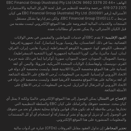
الهاتف: +44 20 3376 9662 EBC Financial Group (Australia) Pty Ltd (ACN:
619 073 237): مرخصة وخاضعة للتنظيم من قبل لجنة الأوراق المالية والاستثمارات
الأسترالية (رقم: 500991). EBC Financial Group (Australia) Pty Ltd هي كيان
مرتبط بـ EBC Financial Group (SVG) LLC، ولكن يتم إدارتها بشكل مستقل.
المنتجات والخدمات المالية المعروضة على هذا الموقع الإلكتروني ليست مقدمة من
قبل الكيان الأسترالي، ولا يمكن تقديم أي مطالبات ضده.
القيود الإقليمية:
لا تقدم EBC أي خدمات للمواطنين والمقيمين في بعض الولايات
القضائية، بما في ذلك: أفغانستان، بيلاروسيا، بورما (ميانمار)، كندا، جمهورية إفريقيا
الوسطى، الكونغو، كوبا، جمهورية الكونغو الديمقراطية، إريتريا، هايتي، إيران، العراق،
لبنان، ليبيا، ماليزيا، مالي، كوريا الشمالية (جمهورية كوريا الشعبية الديمقراطية)،
روسيا، الصومال، السودان، جنوب السودان، سوريا، أوكرانيا (بما في ذلك شبه جزيرة
القرم، دونيتسك، ولوهانسك)، الولايات المتحدة الأمريكية، فنزويلا، واليمن. أي لغة
إسبانية على هذا الموقع مخصصة لأمريكا اللاتينية فقط، وليست مخصصة لأي دولة في
الاتحاد الأوروبي أو إسبانيا. للمزيد من المعلومات، يُرجى الاطلاع على الأسئلة الشائعة.
أي لغة برتغالية على هذا الموقع مخصصة لأفريقيا فقط، وليست مخصصة لأي دولة في
الاتحاد الأوروبي أو البرتغال أو البرازيل. لمزيد من المعلومات، يُرجى الاطلاع على
الأسئلة الشائعة.
الإفصاح عن الامتثال:
يمكن الوصول إلى هذا الموقع الإلكتروني عالميًا ولكنه لا يمثل أي
كيان محدد. ستعتمد حقوقك والتزاماتك على كيان EBC والسلطة التنظيمية التي
تختارها. يرجى ملاحظة أنه قد تكون هناك قوانين ولوائح محلية تحظر أو تحد من حقوقك
في الوصول إلى أو تنزيل أو توزيع أو نشر أو مشاركة أو استخدام أي أو كل المستندات
والمعلومات المنشورة على هذا الموقع الإلكتروني.
تحذير المخاطر:
إن تداول العقود مقابل الفروقات (CFDs) عبارة عن أدوات مالية