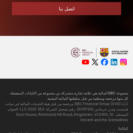
اتصل بنا
مجموعة EBC المالية هي علامة تجارية مشتركة بين مجموعة من الكيانات المنفصلة، ​​
كل منها مرخصة ومنظمة من قبل سلطتها المالية المعنية.
EBC Financial Group (SVG) LLC: مرخصة من قبل هيئة الخدمات المالية في سانت
فينسنت وجزر غرينادين (SVGFSA). رقم تسجيل الشركة: 353 LLC 2020. العنوان
المسجل: Euro House, Richmond Hill Road, Kingstown, VC0100, St.
Vincent and the Grenadines.
كياناتنا: