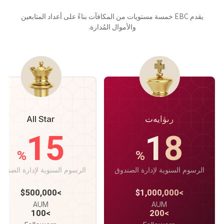
يقدم EBC خمسة مستويات من المكافآت بناءً على أعداد المتابعين
والأموال المُدارة.
رىۋايەت
All Star
15
18
%
%
الرسوم السنوية لإدارة الصندوق
الرسوم السنوية لإدارة الصندو
>$500,000
>$1,000,000
AUM
AUM
>100
>200