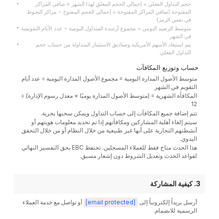
حجم التداول الفعلي = إجمالي الحجم المغلق لهذا الشهر + صافي المراكز
المفتوحة (صافي المراكز المفتوحة = إجمالي الحجم المفتوح − مراكز التحوط
في نفس الرمز)
متوسط الرصيد اليومي = مجموع أرصدة المتداول اليومية ÷ عدد الأيام التقويمية
في الشهر
يتم استبعاد الأسهم الأمريكية وصناديق الاستثمار المتداولة من حساب حجم
التداول الفعلي.
حساب وتوزيع المكافآت
متوسط الأصول المدارة اليومية = مجموع الأصول المدارة اليومية ÷ عدد أيام
التقويم في الشهر
المكافأة الشهرية = (متوسط الأصول المدارة يوميًا × معدل رسوم الإدارة) ÷
12
تتم إضافة جميع المكافآت إلى حساب التداول ويمكن سحبها بحرية.
سيتم إلغاء أهلية المشاركين ومكافآتهم إذا تم تحديد معلومات هويتهم أو
أنشطتهم التجارية على أنها غير طبيعية من خلال النظام أو من خلال التحقق
اليدوي.
هذا الحدث متاح فقط للعملاء المسجلين. تحتفظ EBC بحق التفسير النهائي
لقواعد الحدث وتعديل الشروط دون إشعار مسبق.
3. كيفية المشاركة
أرسل بريداً إلكترونياً إلى
[email protected]
أو تواصل مع خدمة العملاء
الرسمية للانضمام.