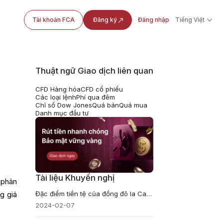
Tài khoản FCA
Đăng ký
Đăng nhập
Tiếng Việt
Thuật ngữ Giao dịch liên quan
CFD Hàng hóa
CFD cổ phiếu
Các loại lệnh
Phí qua đêm
Chỉ số Dow Jones
Quá bán
Quá mua
Danh mục đầu tư
Tài liệu Khuyến nghị
 phân
Đặc điểm tiền tệ của đồng đô la Canada và động thái tỷ giá hối đoái
g giá
2024-02-07