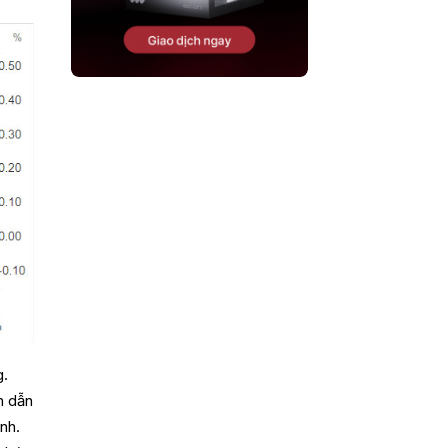
g.
n dẫn
nh.