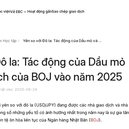
c viện
Hoạt động gần
Sao chép giao dịch
Về EBC
m Học tập
Yên so với Đô la: Tác động của Dầu mỏ và Chính sách của BOJ vào năm 2025
Đô la: Tác động của Dầu mỏ
ách của BOJ vào năm 2025
hật vào: 2025-06-24
i yên so với đô la (USD/JPY) đang được các nhà giao dịch và nhà
rong số những yếu tố có ảnh hưởng nhất trong năm nay là sự gia tăn
ền tệ ôn hòa liên tục của Ngân hàng Nhật Bản (
BOJ
).