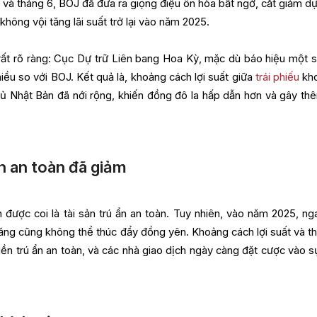
 và tháng 6, BOJ đã đưa ra giọng điệu ôn hòa bất ngờ, cắt giảm d
không vội tăng lãi suất trở lại vào năm 2025.
rất rõ ràng: Cục Dự trữ Liên bang Hoa Kỳ, mặc dù báo hiệu một s
iều so với BOJ. Kết quả là, khoảng cách lợi suất giữa
trái phiếu
kh
hủ Nhật Bản đã nới rộng, khiến đồng đô la hấp dẫn hơn và gây th
ẩn an toàn đã giảm
được coi là tài sản trú ẩn an toàn. Tuy nhiên, vào năm 2025, ng
a tăng cũng không thể thúc đẩy đồng yên. Khoảng cách lợi suất và th
iền trú ẩn an toàn, và các nhà giao dịch ngày càng đặt cược vào s