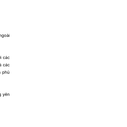
ngoài
ới các
à các
h phủ
g yên