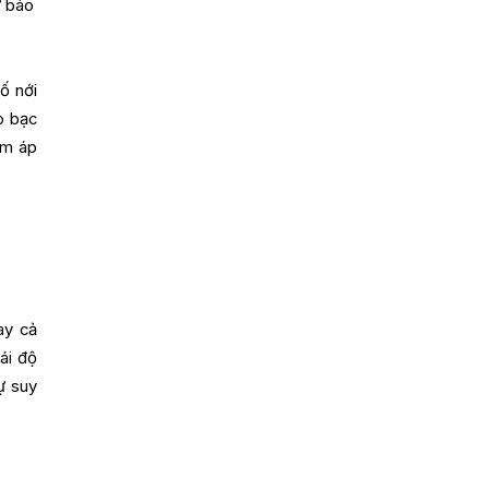
ự báo
ố nới
o bạc
êm áp
ay cả
ái độ
ự suy