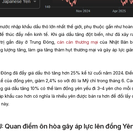
nước nhập khẩu dầu thô lớn nhất thế giới, phụ thuộc gần như hoàn
ể thúc đẩy nền kinh tế. Khi giá dầu tăng đột biến, như đã xảy r
 trị gần đây ở Trung Đông,
cán cân thương mại
của Nhật Bản b
g lượng tăng, làm gia tăng thâm hụt thương mại và gây áp lực giả
 Đông đã đẩy giá dầu thô tăng hơn 25% kể từ cuối năm 2024. Điề
ể của đồng yên, giảm 2,4% so với đô la Mỹ chỉ trong tháng 6. Cá
ằng giá dầu tăng 10% có thể làm đồng yên yếu đi 3–4 yên cho mỗi đ
hập khẩu cao hơn có nghĩa là nhiều yên được bán ra hơn để đổi lấy đ
 này.
: Quan điểm ôn hòa gây áp lực lên đồng Yê