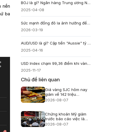
BOJ là gì? Ngân hàng Trung ương Nhật Bản (Bank Of Japan)
n nền
2025-04-08
hứ ba
Sức mạnh đồng đô la ảnh hưởng đến hàng hóa: Hướng dẫn đầu tư
2026-03-19
AUD/USD là gì? Cặp tiền "Aussie" tỷ giá giữa Đô la Úc và Đô la Mỹ
2025-04-16
USD Index chạm 99,36 điểm khi vàng thế giới vượt mốc $4.100/oz
2025-11-17
Chủ đề liên quan
Giá vàng SJC hôm nay
giảm về 142 triệu
đồng/lượng
2026-08-07
Chứng khoán Mỹ giảm
trước báo cáo việc làm
nhưng Phố Wall chưa
2026-08-07
hoảng loạn