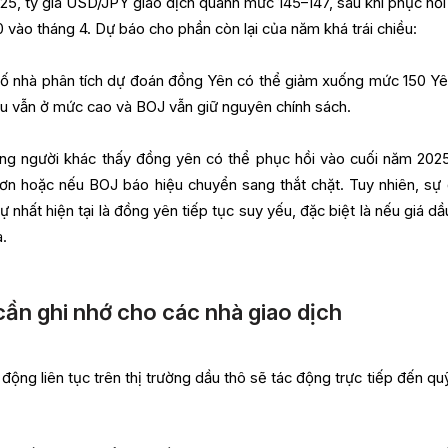
25, tỷ giá USD/JPY giao dịch quanh mức 145–147, sau khi phục hồi
 vào tháng 4. Dự báo cho phần còn lại của năm khá trái chiều:
 nhà phân tích dự đoán đồng Yên có thể giảm xuống mức 150 Yê
dầu vẫn ở mức cao và BOJ vẫn giữ nguyên chính sách.
g người khác thấy đồng yên có thể phục hồi vào cuối năm 202
hơn hoặc nếu BOJ báo hiệu chuyển sang thắt chặt. Tuy nhiên, sự
ự nhất hiện tại là đồng yên tiếp tục suy yếu, đặc biệt là nếu giá d
.
ần ghi nhớ cho các nhà giao dịch
động liên tục trên thị trường dầu thô sẽ tác động trực tiếp đến qu