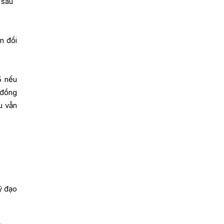
 sau
n đổi
5 nếu
 đồng
ầu vẫn
ỹ đạo