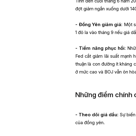
Tính đến cuối tháng 6 năm 20
đợt giảm ngắn xuống dưới 140
- Đồng Yên giảm giá:
Một số
1 đô la vào tháng 9 nếu giá 
- Tiềm năng phục hồi:
Nhữn
Fed cắt giảm lãi suất mạnh 
thuận là con đường ít kháng c
ở mức cao và BOJ vẫn ôn hòa
Những điểm chính c
- Theo dõi giá dầu:
Sự biến 
của đồng yên.