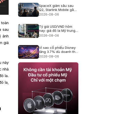
SpaceX giảm sâu sau
Q2, Starlink Mobile gây
áp lực lên viễn thông Mỹ
2026-08-06
 toàn
Tỷ giá USD/VND hôm
a sau
nay: giá đô la Mỹ trung
tâm lên 25.433, USD
2026-08-06
ị ảnh
ngân hàng giảm
m giá
Vì sao cổ phiếu Disney
tăng 3.7% dù doanh thu
hụt kỳ vọng?
2026-08-06
u này
c nhà
ô la.
ô la,
n