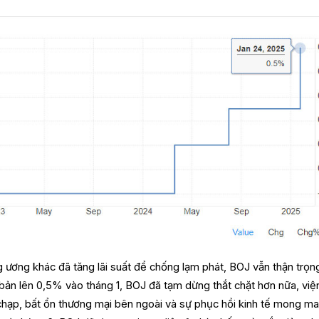
g ương khác đã tăng lãi suất để chống lạm phát, BOJ vẫn thận trọn
bản lên 0,5% vào tháng 1, BOJ đã tạm dừng thắt chặt hơn nữa, việ
chạp, bất ổn thương mại bên ngoài và sự phục hồi kinh tế mong ma