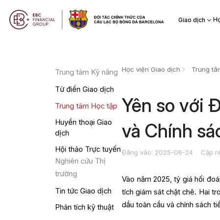
Họ
Giao dịch
Học viện Giao dịch
Trung tâ
Trung tâm Kỹ năng
Từ điển Giao dịch
Yên so với 
Trung tâm Học tập
Huyền thoại Giao
và Chính s
dịch
Hội thảo Trực tuyến
Đăng vào: 2025-06-24
Cập n
Nghiên cứu Thị
trường
Vào năm 2025, tỷ giá hối đoá
Tin tức Giao dịch
tích giám sát chặt chẽ. Hai t
dầu toàn cầu và chính sách ti
Phân tích kỹ thuật