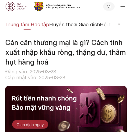
Vi
ịch
Trung tâm Học tập
Huyền thoại Giao dịch
Hội thảo Trực
Cán cân thương mại là gì? Cách tính
xuất nhập khẩu ròng, thặng dư, thâm
hụt hàng hoá
Đăng vào: 2025-03-28
Cập nhật vào: 2025-03-28