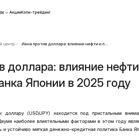
Акции
Копи-трейдинг
ВК
й центр
Иена против доллара: влияние нефти и политики Банка Японии в 2025 году
в доллара: влияние нефти
анка Японии в 2025 году
к доллару (USD/JPY) находится под пристальным внима
Двумя наиболее влиятельными факторами в этом году явл
ь и устойчиво мягкая денежно-кредитная политика Банка Я