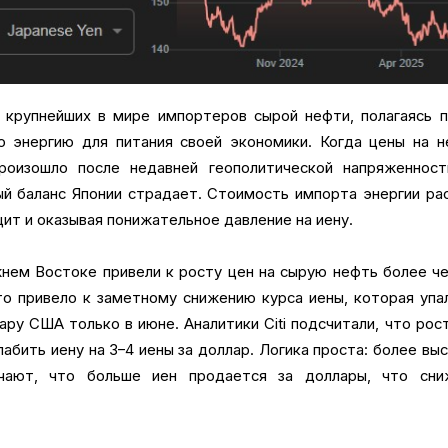
 крупнейших в мире импортеров сырой нефти, полагаясь 
ю энергию для питания своей экономики. Когда цены на н
роизошло после недавней геополитической напряженност
й баланс Японии страдает. Стоимость импорта энергии ра
ит и оказывая понижательное давление на иену.
нем Востоке привели к росту цен на сырую нефть более ч
то привело к заметному снижению курса иены, которая упа
ру США только в июне. Аналитики Citi подсчитали, что рос
абить иену на 3–4 иены за доллар. Логика проста: более вы
чают, что больше иен продается за доллары, что сни