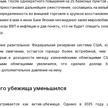
ным. После однократного повышения на 25 базисных пунктов
 приостановил дальнейшее ужесточение, сославшись на вялы
определенность во внешней торговле и хрупкое восстановле
аниях в мае и июне Банк Японии неожиданно занял миролюби
нозы ВВП и инфляции и дав понять, что не будет спешить сно
у.
ике разительное: Федеральная резервная система США, хо
ом смягчении, остается гораздо более ястребиной, чем 
азрыв в доходности между казначейскими облигациями С
нными облигациями увеличился, что сделало доллар б
 дополнительное давление на иену.
ого убежища уменьшился
матривается как актив-убежище. Однако в 2025 году 