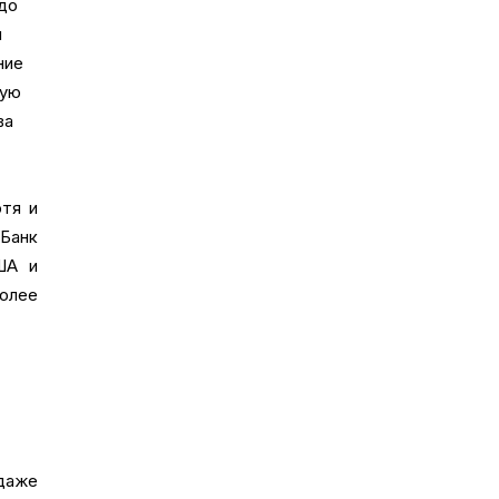
 до
й
ние
вую
ва
тя и
Банк
ША и
олее
даже