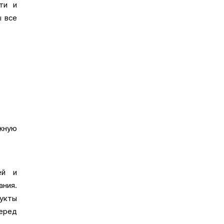
ти и
ы все
жную
ей и
ания.
укты
еред