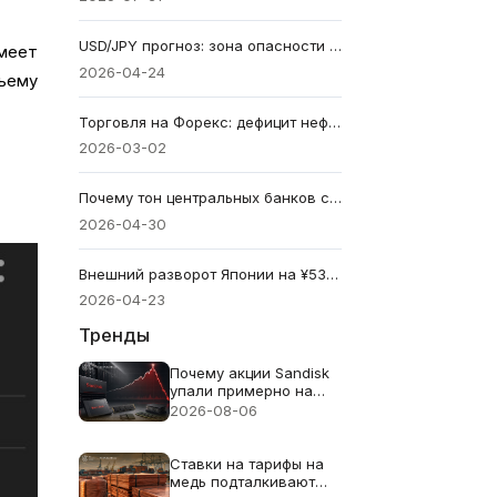
USD/JPY прогноз: зона опасности интервенции BOJ на уровне 160
имеет
2026-04-24
бъему
Торговля на Форекс: дефицит нефти — азиатские валюты под давлением
2026-03-02
Почему тон центральных банков сейчас определяет валютный рынок
2026-04-30
Внешний разворот Японии на ¥533 трлн: ослабевает ли автоматический спрос на облигации?
2026-04-23
Тренды
Почему акции Sandisk
упали примерно на
13% несмотря на
2026-08-06
рекордную выручку в
$8.97B
Ставки на тарифы на
медь подталкивают