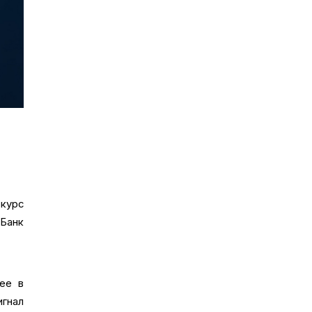
 курс
 Банк
ее в
игнал