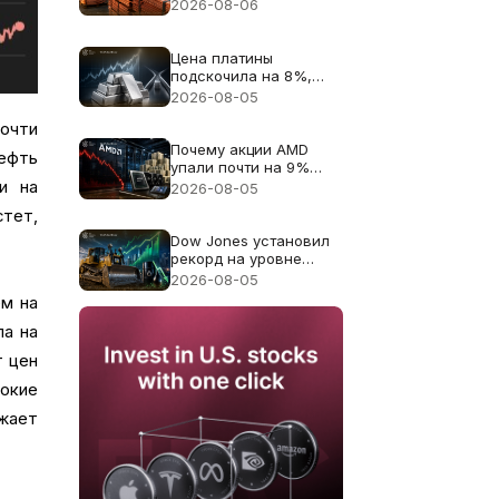
цену меди к рекорду
2026-08-06
$6.703
Цена платины
подскочила на 8%,
поскольку дефицит
2026-08-05
поставок 2026 года
почти
снова в центре
внимания
Почему акции AMD
ефть
упали почти на 9%
несмотря на
и на
2026-08-05
рекордную выручку в
стет,
$11.5B
Dow Jones установил
рекорд на уровне
54,085: Caterpillar дал
2026-08-05
основной вклад в
ем на
рост, падение цен на
нефть расширило
ла на
ралли
т цен
сокие
жает