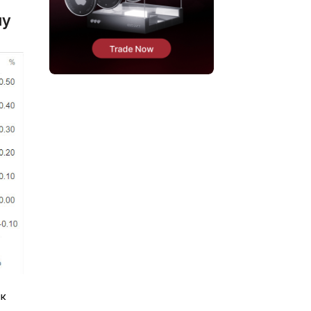
ну
нк