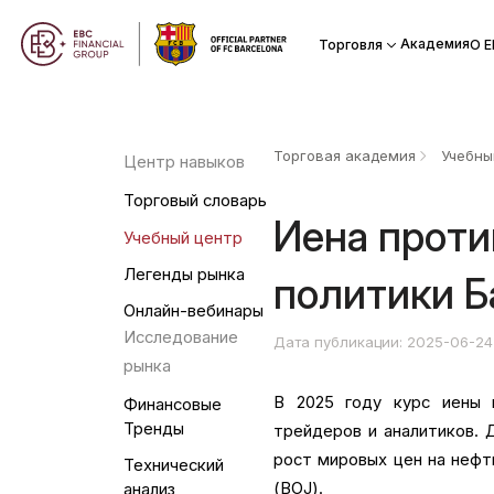
Академия
Торговля
О Е
Торговая академия
Учебны
Центр навыков
Торговый словарь
Иена проти
Учебный центр
Легенды рынка
политики Б
Онлайн-вебинары
Исследование
Дата публикации: 2025-06-24
рынка
В 2025 году курс иены 
Финансовые
Тренды
трейдеров и аналитиков. 
рост мировых цен на нефт
Технический
(BOJ).
анализ