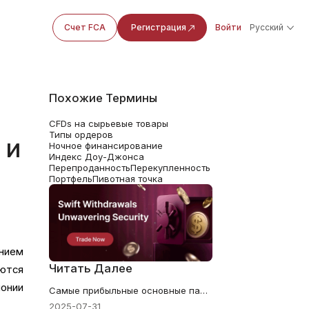
Счет FCA
Регистрация
Войти
Русский
Похожие Термины
CFDs на сырьевые товары
Типы ордеров
 и
Ночное финансирование
Индекс Доу-Джонса
Перепроданность
Перекупленность
Портфель
Пивотная точка
нием
Читать Далее
яются
понии
Самые прибыльные основные пары Форекс в 2025 году: полный рейтинг
2025-07-31