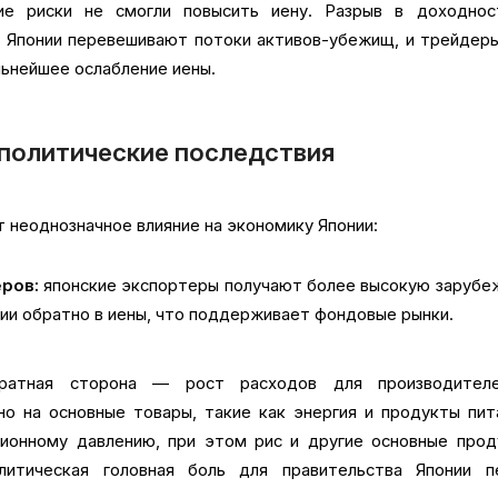
кие риски не смогли повысить иену. Разрыв в доходнос
а Японии перевешивают потоки активов-убежищ, и трейдер
льнейшее ослабление иены.
 политические последствия
 неоднозначное влияние на экономику Японии:
ров:
японские экспортеры получают более высокую зарубе
ии обратно в иены, что поддерживает фондовые рынки.
атная сторона — рост расходов для производител
но на основные товары, такие как энергия и продукты пит
ионному давлению, при этом рис и другие основные прод
итическая головная боль для правительства Японии п