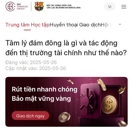
Vi
ịch
Trung tâm Học tập
Huyền thoại Giao dịch
Hội thảo Trực
Tâm lý đám đông là gì và tác động
đến thị trường tài chính như thế nào?
Đăng vào: 2025-05-26
Cập nhật vào: 2025-05-26