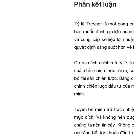
Phần kết luận
Tỷ lệ Treynor là một công c
bạn muốn đánh giá lợi nhuận l
và cung cấp số liệu lợi nhuậ
quyết định sáng suốt hơn về 
Có ba cách chính mà tỷ lệ Tr
suất điều chỉnh theo rủi ro, 
bổ tài sản chiến lược. Bằng c
chỉnh chiến lược đầu tư của 
mình.
Tuyên bố miễn trừ trách nhi
mục đích (và không nên được
chúng ta nên tin cậy. Không c
giả rằng bất kỳ khoản đầu tư