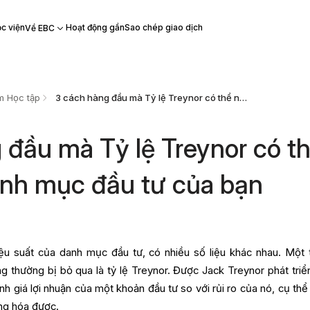
c viện
Hoạt động gần
Sao chép giao dịch
Về EBC
m Học tập
3 cách hàng đầu mà Tỷ lệ Treynor có thể nâng cao danh mục đầu tư của bạn
 đầu mà Tỷ lệ Treynor có t
nh mục đầu tư của bạn
iệu suất của danh mục đầu tư, có nhiều số liệu khác nhau. Một 
ng thường bị bỏ qua là tỷ lệ Treynor. Được Jack Treynor phát triể
h giá lợi nhuận của một khoản đầu tư so với rủi ro của nó, cụ thể l
ng hóa được.