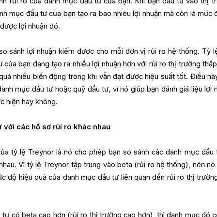
ỉnh rủi ro của danh mục đầu tư của bạn. Khi bạn đầu tư vào thị t
nh mục đầu tư của bạn tạo ra bao nhiêu lợi nhuận mà còn là mức đ
 được lợi nhuận đó.
o sánh lợi nhuận kiếm được cho mỗi đơn vị rủi ro hệ thống. Tỷ l
của bạn đang tạo ra nhiều lợi nhuận hơn với rủi ro thị trường thấp
quá nhiều biến động trong khi vẫn đạt được hiệu suất tốt. Điều nà
danh mục đầu tư hoặc quỹ đầu tư, vì nó giúp bạn đánh giá liệu lợi 
ực hiện hay không.
 với các hồ sơ rủi ro khác nhau
 của tỷ lệ Treynor là nó cho phép bạn so sánh các danh mục đầu 
hau. Vì tỷ lệ Treynor tập trung vào beta (rủi ro hệ thống), nên nó
 độ hiệu quả của danh mục đầu tư liên quan đến rủi ro thị trường
tư có beta cao hơn (rủi ro thị trường cao hơn), thì danh mục đó c