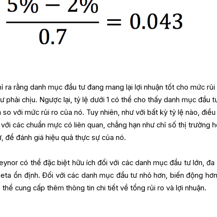
hỉ ra rằng danh mục đầu tư đang mang lại lợi nhuận tốt cho mức rủi
 phải chịu. Ngược lại, tỷ lệ dưới 1 có thể cho thấy danh mục đầu t
o với mức rủi ro của nó. Tuy nhiên, như với bất kỳ tỷ lệ nào, điều
 với các chuẩn mực có liên quan, chẳng hạn như chỉ số thị trường 
, để đánh giá hiệu quả thực sự của nó.
eynor có thể đặc biệt hữu ích đối với các danh mục đầu tư lớn, đa
beta ổn định. Đối với các danh mục đầu tư nhỏ hơn, biến động hơn
 thể cung cấp thêm thông tin chi tiết về tổng rủi ro và lợi nhuận.