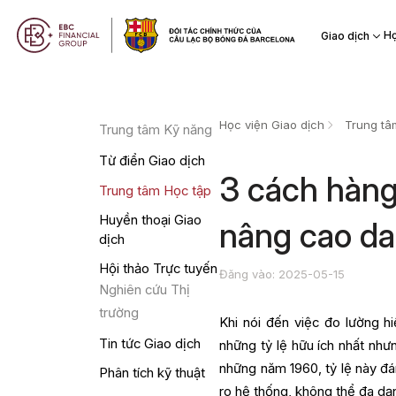
Họ
Giao dịch
Học viện Giao dịch
Trung tâ
Trung tâm Kỹ năng
Từ điển Giao dịch
3 cách hàng
Trung tâm Học tập
Huyền thoại Giao
nâng cao da
dịch
Hội thảo Trực tuyến
Đăng vào: 2025-05-15
Nghiên cứu Thị
trường
Khi nói đến việc đo lường h
Tin tức Giao dịch
những tỷ lệ hữu ích nhất như
những năm 1960, tỷ lệ này đán
Phân tích kỹ thuật
ro hệ thống, không thể đa dạ