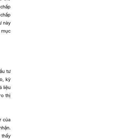
 chấp
 chấp
ư này
à mục
ầu tư
o, kỳ
 liệu
o thị
r của
nhận.
 thấy