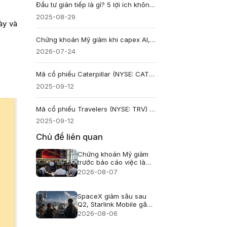
Đầu tư gián tiếp là gì? 5 lợi ích không thể bỏ lỡ
2025-08-29
này và
Chứng khoán Mỹ giảm khi capex AI, dầu trên 100 USD và lợi suất 4,7% cùng gây áp lực
2026-07-24
Mã cổ phiếu Caterpillar (NYSE: CAT) - Định giá, So sánh, Cách mua, Đầu tư
2025-09-12
Mã cổ phiếu Travelers (NYSE: TRV) - Đầu tư, So sánh, Định giá, Cách mua
2025-09-12
Chủ đề liên quan
Chứng khoán Mỹ giảm
trước báo cáo việc làm
nhưng Phố Wall chưa
2026-08-07
hoảng loạn
SpaceX giảm sâu sau
Q2, Starlink Mobile gây
áp lực lên viễn thông Mỹ
2026-08-06