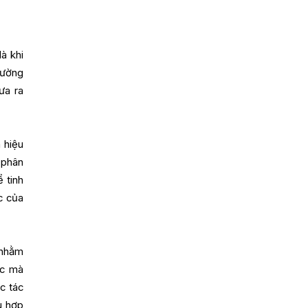
à khi
rường
ưa ra
 hiệu
 phân
 tinh
c của
 nhằm
ác mà
c tác
ù hợp