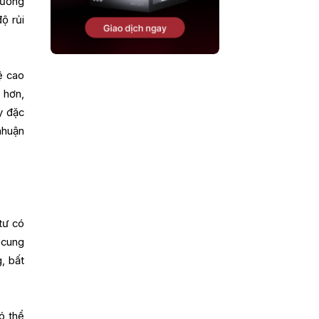
rường
ộ rủi
ệ cao
 hơn,
y đặc
nhuận
tư có
 cung
, bất
ó thể