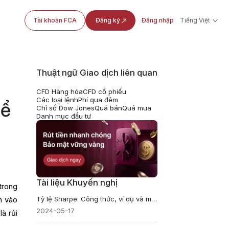
Tài khoản FCA
Đăng ký
Đăng nhập
Tiếng Việt
Thuật ngữ Giao dịch liên quan
CFD Hàng hóa
CFD cổ phiếu
Các loại lệnh
Phí qua đêm
hể
Chỉ số Dow Jones
Quá bán
Quá mua
Danh mục đầu tư
Tài liệu Khuyến nghị
trong
Tỷ lệ Sharpe: Công thức, ví dụ và máy tính
n vào
2024-05-17
à rủi