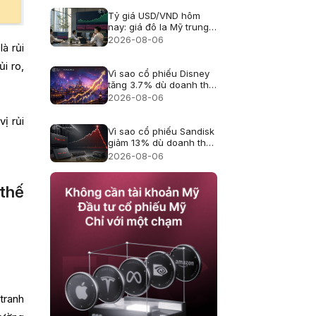
Tỷ giá USD/VND hôm
nay: giá đô la Mỹ trung
tâm lên 25.433, USD
2026-08-06
là rủi
ngân hàng giảm
i ro,
Vì sao cổ phiếu Disney
tăng 3.7% dù doanh thu
hụt kỳ vọng?
2026-08-06
ị rủi
Vì sao cổ phiếu Sandisk
giảm 13% dù doanh thu
kỷ lục?
2026-08-06
 thế
tranh