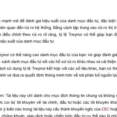
ụ mạnh mẽ để đánh giá hiệu suất của danh mục đầu tư, đặc biệt l
iên quan đến rủi ro hệ thống. Bằng cách tập trung vào rủi ro thị t
n điều chỉnh theo rủi ro rõ ràng, tỷ lệ Treynor có thể giúp bạn đ
hiệu suất của danh mục đầu tư.
eynor có thể nâng cao danh mục đầu tư của bạn: nó giúp đánh giá
so sánh danh mục đầu tư với các hồ sơ rủi ro khác nhau và cải thiện
ách sử dụng tỷ lệ Treynor kết hợp với các số liệu khác, bạn có thể
mình và đưa ra quyết định thông minh hơn về nơi phân bổ nguồn lự
ệm: Tài liệu này chỉ dành cho mục đích thông tin chung và không
 coi là) lời khuyên về tài chính, đầu tư hoặc các lời khuyên kh
ó ý kiến nào trong tài liệu này cấu thành khuyến nghị của
EBC
hoặ
, chứng khoán, giao dịch hoặc chiến lược đầu tư cụ thể nào là ph