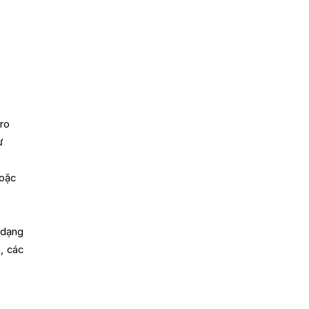
 ro
ư
hoặc
 dạng
, các