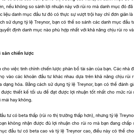
iên, nếu không so sánh lợi nhuận này với rủi ro mà danh mục đó đã
c liệu danh mục đầu tư đó có thực sự vượt trội hay chỉ đơn giản là
ch sử dụng tỷ lệ Treynor, bạn có thể so sánh các danh mục đầu t
quyết định danh mục nào phù hợp nhất với khả năng chịu rủi ro v
i sản chiến lược
h cho việc tinh chỉnh chiến lược phân bổ tài sản của bạn. Các nhà đ
họ vào các khoản đầu tư khác nhau dựa trên khả năng chịu rủi r
a dạng hóa. Bằng cách sử dụng tỷ lệ Treynor, bạn có thể đánh giá
được thiết kế tối ưu để đạt được lợi nhuận tốt nhất cho mức rủi r
i mái hay không.
u tư có beta thấp (rủi ro thị trường thấp hơn), nhưng tỷ lệ Treyno
 bạn không nhận được đủ lợi nhuận cho rủi ro mà bạn đang chấp 
ục đầu tư có beta cao và tỷ lệ Treynor cao, điều này có thể cho