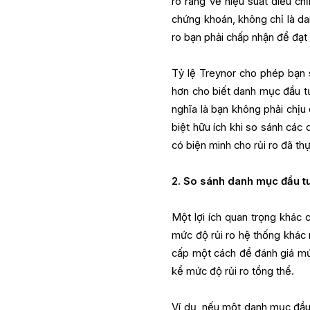
rõ ràng về hiệu suất điều ch
chứng khoán, không chỉ là da
ro bạn phải chấp nhận để đạt
Tỷ lệ Treynor cho phép bạn s
hơn cho biết danh mục đầu tư 
nghĩa là bạn không phải chịu 
biệt hữu ích khi so sánh các 
có biện minh cho rủi ro đã th
2. So sánh danh mục đầu tư
Một lợi ích quan trọng khác
mức độ rủi ro hệ thống khác n
cấp một cách để đánh giá mức
kể mức độ rủi ro tổng thể.
Ví dụ, nếu một danh mục đầu 