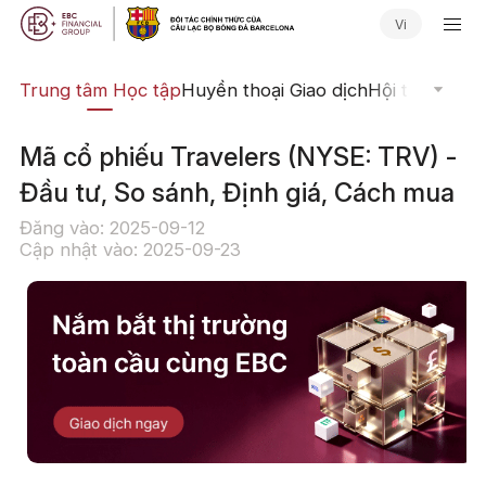
Vi
ịch
Trung tâm Học tập
Huyền thoại Giao dịch
Hội thảo Trực
Mã cổ phiếu Travelers (NYSE: TRV) -
Đầu tư, So sánh, Định giá, Cách mua
Đăng vào: 2025-09-12
Cập nhật vào: 2025-09-23