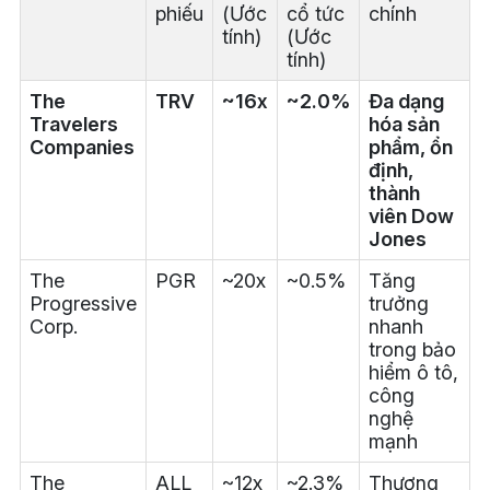
phiếu
(Ước
cổ tức
chính
tính)
(Ước
tính)
The
TRV
~16x
~2.0%
Đa dạng
Travelers
hóa sản
Companies
phẩm, ổn
định,
thành
viên Dow
Jones
The
PGR
~20x
~0.5%
Tăng
Progressive
trưởng
Corp.
nhanh
trong bảo
hiểm ô tô,
công
nghệ
mạnh
The
ALL
~12x
~2.3%
Thương