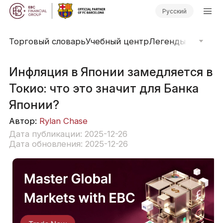
Русский
Торговый словарь
Учебный центр
Легенды рынка
О
Инфляция в Японии замедляется в
Токио: что это значит для Банка
Японии?
Автор:
Rylan Chase
Дата публикации: 2025-12-26
Дата обновления: 2025-12-26