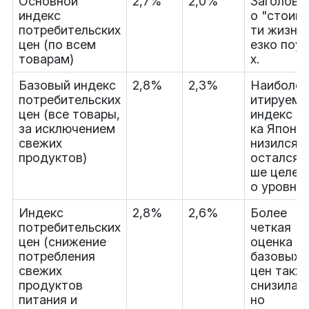
Основной
2,7%
2,0%
Заголово
индекс
о "стоим
потребительских
ти жизни"
цен (по всем
езко поу
товарам)
х.
Базовый индекс
2,8%
2,3%
Наиболее
потребительских
итируем
цен (все товары,
индекс Б
за исключением
ка Японии
свежих
низился, 
продуктов)
остался 
ше целев
о уровня.
Индекс
2,8%
2,6%
Более
потребительских
четкая
цен (снижение
оценка
потребления
базовых
свежих
цен такж
продуктов
снизилась
питания и
но