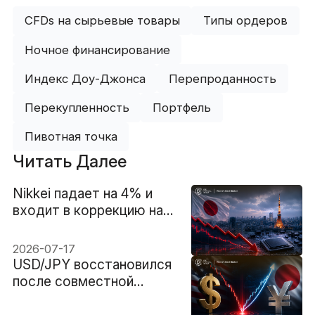
CFDs на сырьевые товары
Типы ордеров
Ночное финансирование
Индекс Доу-Джонса
Перепроданность
Перекупленность
Портфель
Пивотная точка
Читать Далее
Nikkei падает на 4% и
входит в коррекцию на
фоне глобальной
распродажи чипов,
2026-07-17
поразившей Токио
USD/JPY восстановился
после совместной
интервенции США и