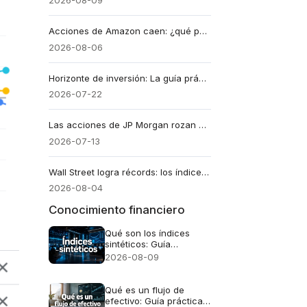
2026-08-09
Acciones de Amazon caen: ¿qué pasa con el gigante en bolsa?
2026-08-06
Horizonte de inversión: La guía práctica para poner a trabajar tu dinero en América Latina
2026-07-22
Las acciones de JP Morgan rozan máximos a las puertas de sus resultados
2026-07-13
Wall Street logra récords: los índices bursátiles se disparan
2026-08-04
Conocimiento financiero
Qué son los índices
sintéticos: Guía
completa para entender
2026-08-09
este mercado
Qué es un flujo de
efectivo: Guía práctica