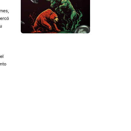
rnes,
cercó
su
el
ento