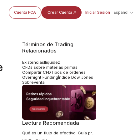
Cuenta FCA
Crear Cuenta
Iniciar Sesión
Español
Términos de Trading
Relacionados
Existencias
Iliquidez
e
CFDs sobre materias primas
Compartir CFD
Tipos de órdenes
Overnight Funding
Índice Dow Jones
Sobreventa
Lectura Recomendada
Qué es un flujo de efectivo: Guía práctica para entenderlo y manejarlo bien