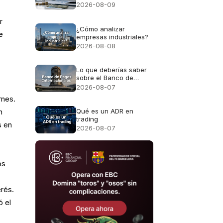
para entenderlo y
2026-08-09
manejarlo bien
r
¿Cómo analizar
e
empresas industriales?
2026-08-08
Lo que deberías saber
sobre el Banco de
Pagos Internacionales
2026-08-07
(y por qué te afecta
rnes.
directamente)
Qué es un ADR en
n
trading
s en
2026-08-07
os
erés.
ó el