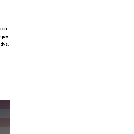
eron
nque
tiva.