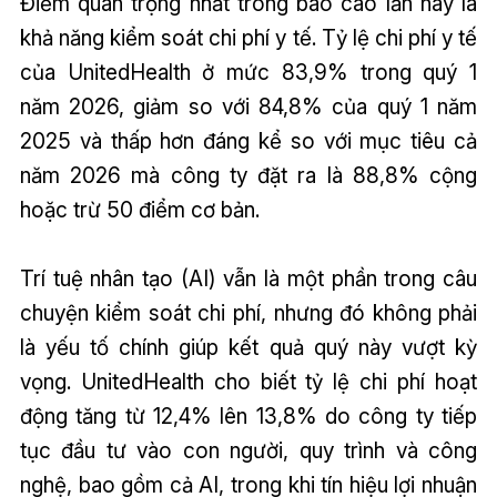
Điểm quan trọng nhất trong báo cáo lần này là
khả năng kiểm soát chi phí y tế. Tỷ lệ chi phí y tế
của UnitedHealth ở mức 83,9% trong quý 1
năm 2026, giảm so với 84,8% của quý 1 năm
2025 và thấp hơn đáng kể so với mục tiêu cả
năm 2026 mà công ty đặt ra là 88,8% cộng
hoặc trừ 50 điểm cơ bản.
Trí tuệ nhân tạo (AI) vẫn là một phần trong câu
chuyện kiểm soát chi phí, nhưng đó không phải
là yếu tố chính giúp kết quả quý này vượt kỳ
vọng. UnitedHealth cho biết tỷ lệ chi phí hoạt
động tăng từ 12,4% lên 13,8% do công ty tiếp
tục đầu tư vào con người, quy trình và công
nghệ, bao gồm cả AI, trong khi tín hiệu lợi nhuận