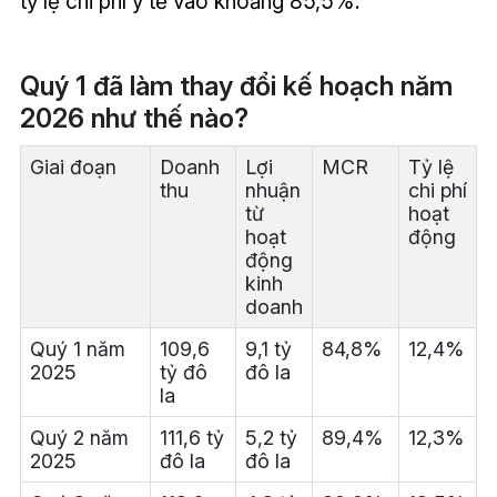
tỷ lệ chi phí y tế vào khoảng 85,5%.
Quý 1 đã làm thay đổi kế hoạch năm
2026 như thế nào?
Giai đoạn
Doanh
Lợi
MCR
Tỷ lệ
thu
nhuận
chi phí
từ
hoạt
hoạt
động
động
kinh
doanh
Quý 1 năm
109,6
9,1 tỷ
84,8%
12,4%
2025
tỷ đô
đô la
la
Quý 2 năm
111,6 tỷ
5,2 tỷ
89,4%
12,3%
2025
đô la
đô la