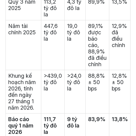
Quý 3 năm
113,2
4,3 tỷ
89,9%
13,5%
2025
tỷ đô
đô la
la
Năm tài
447,6
19,0
89,1%
12,9%
chính 2025
tỷ đô
tỷ đô
được
đã
la
la
báo
điều
cáo,
chỉnh
88,9%
đã điều
chỉnh
Khung kế
>439,0
>24,0
88,8%
12,8%
hoạch năm
tỷ đô
tỷ đô
± 50
± 50
2026, tính
la
la
bps
bps
đến ngày
27 tháng 1
năm 2026.
Báo cáo
111,7
9 tỷ
83,9%
13,8%
quý 1 năm
tỷ đô
đô la
2026
la