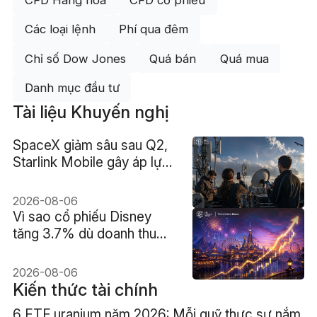
CFD Hàng hóa
CFD cổ phiếu
Các loại lệnh
Phí qua đêm
Chỉ số Dow Jones
Quá bán
Quá mua
Danh mục đầu tư
Tài liệu Khuyến nghị
SpaceX giảm sâu sau Q2,
Starlink Mobile gây áp lực
lên viễn thông Mỹ
2026-08-06
Vì sao cổ phiếu Disney
tăng 3.7% dù doanh thu
hụt kỳ vọng?
2026-08-06
Kiến thức tài chính
6 ETF uranium năm 2026: Mỗi quỹ thực sự nắm