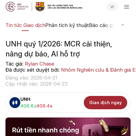
Vi
yến
Tin tức Giao dịch
Phân tích kỹ thuật
Báo cáo phân tích
N
UNH quý 1/2026: MCR cải thiện,
nâng dự báo, AI hỗ trợ
Tác giả:
Rylan Chase
Đã được xét duyệt bởi:
Nhóm Nghiên cứu & Đánh giá 
Đăng vào: 2026-04-21
Cập nhật vào: 2026-04-23
UNH
Giao dịch ngay
Mua:
406.6
Bán:
406.4
2
8