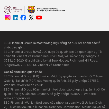
EBC Financial Group là một thương hiệu đồng sở hữu bởi nhóm các tổ
chức bao gồm:
EBC Financial Group (SVG) LLC được ủy quyền bởi Cơ quan Dịch vụ Tài
chính St. Vincent và Grenadines (SVGFSA), với số đăng ký công ty là
353 LLC 2020. Địa chỉ đăng ký tại Euro House, Richmond Hill Road,
Kingstown, VC0100, St. Vincent và Grenadines.
Các tổ chức liên quan khác:
EBC Financial Group (UK) Limited được ủy quyền và quản lý bởi Cơ quan
Quản lý Tài chính (FCA) của Vương quốc Anh. Số giấy phép: 927552.
Website:
www.ebcfin.co.uk
EBC Financial Group (Cayman) Limited được cấp phép và quản lý bởi Cơ
quan Tiền tệ Quần đảo Cayman, số giấy phép: 2038223. Website:
www.ebcgroup.ky
EBC Financial (MU) Limited được cấp phép và quản lý bởi Ủy ban Dịch
vụ Tài chính Mauritius (Financial Services Commission, Mauritius) với số