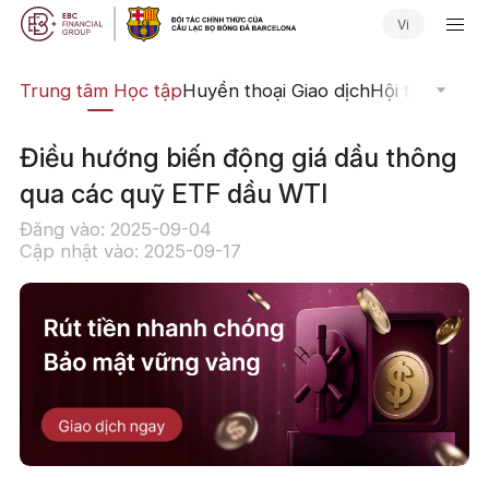
Vi
ịch
Trung tâm Học tập
Huyền thoại Giao dịch
Hội thảo Trực
Điều hướng biến động giá dầu thông
qua các quỹ ETF dầu WTI
Đăng vào: 2025-09-04
Cập nhật vào: 2025-09-17