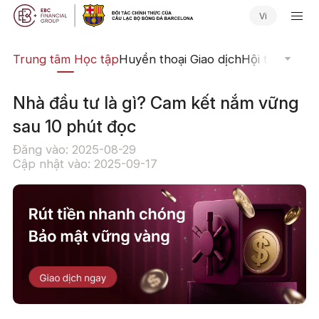
Vi
ịch
Trung tâm Học tập
Huyền thoại Giao dịch
Hội thảo Trực
Nhà đầu tư là gì? Cam kết nắm vững
sau 10 phút đọc
Đăng vào: 2025-08-29
Cập nhật vào: 2025-09-17