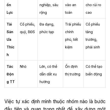
ồn
nghiệp, sâu
vào an
cho rủi ro
Lực
rộng
toàn
cao
Tài
Cổ phiếu,
Đa dạng,
Trái phiếu
Cổ phiếu
Sản
quỹ, BĐS
phức tạp
chính
tăng
Ưa
phủ, tiết
trưởng,
Thíc
kiệm
phái sinh
h
Tác
Nhỏ
Lớn, có thể
Ổn định
Có thể tạo
Độn
dẫn dắt xu
thị trường
biến động
g TT
hướng
Việc tự xác định mình thuộc nhóm nào là bước
đầu tiên và quan trọng nhất để xây dựng một