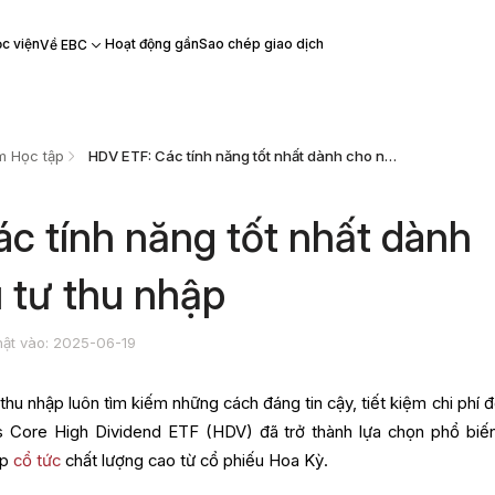
c viện
Hoạt động gần
Sao chép giao dịch
Về EBC
m Học tập
HDV ETF: Các tính năng tốt nhất dành cho nhà đầu tư thu nhập
c tính năng tốt nhất dành
 tư thu nhập
ật vào: 2025-06-19
thu nhập luôn tìm kiếm những cách đáng tin cậy, tiết kiệm chi phí đ
es Core High Dividend ETF (HDV) đã trở thành lựa chọn phổ biế
ập
cổ tức
chất lượng cao từ cổ phiếu Hoa Kỳ.