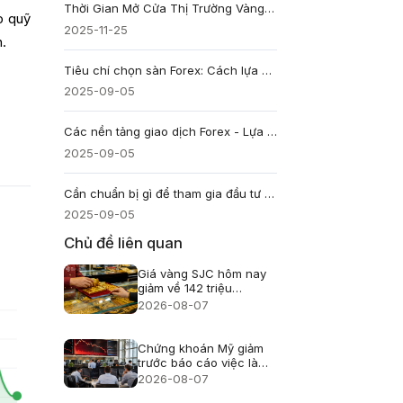
Thời Gian Mở Cửa Thị Trường Vàng XAUUSD tại Việt Nam: Hướng Dẫn Giao Dịch Toàn Diện
o quỹ
2025-11-25
h.
Tiêu chí chọn sàn Forex: Cách lựa chọn sàn giao dịch tốt nhất
2025-09-05
Các nền tảng giao dịch Forex - Lựa chọn nào phù hợp với bạn?
2025-09-05
Cần chuẩn bị gì để tham gia đầu tư Forex
2025-09-05
Chủ đề liên quan
Giá vàng SJC hôm nay
giảm về 142 triệu
đồng/lượng
2026-08-07
Chứng khoán Mỹ giảm
trước báo cáo việc làm
nhưng Phố Wall chưa
2026-08-07
hoảng loạn