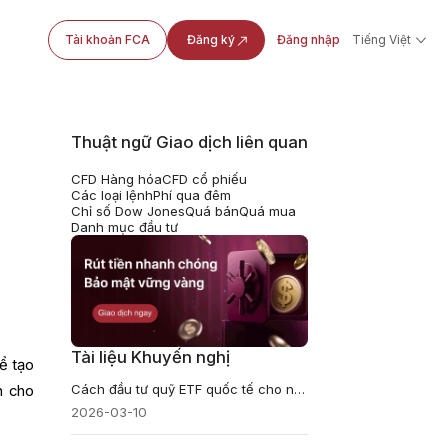
Tài khoản FCA
Đăng ký
Đăng nhập
Tiếng Việt
Thuật ngữ Giao dịch liên quan
CFD Hàng hóa
CFD cổ phiếu
Các loại lệnh
Phí qua đêm
Chỉ số Dow Jones
Quá bán
Quá mua
Danh mục đầu tư
Tài liệu Khuyến nghị
ể tạo
Cách đầu tư quỹ ETF quốc tế cho người mới bắt đầu
n cho
2026-03-10