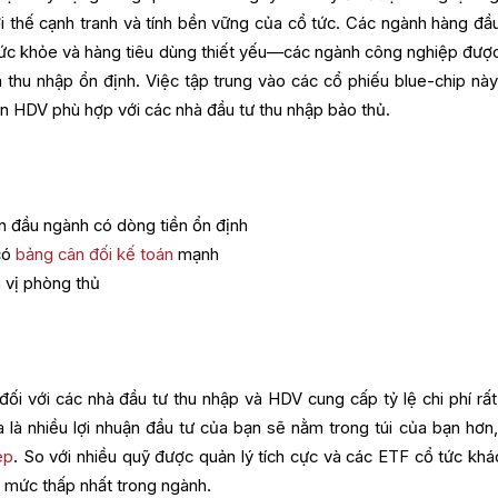
lợi thế cạnh tranh và tính bền vững của cổ tức. Các ngành hàng đầ
c khỏe và hàng tiêu dùng thiết yếu—các ngành công nghiệp được
 thu nhập ổn định. Việc tập trung vào các cổ phiếu blue-chip này
ến HDV phù hợp với các nhà đầu tư thu nhập bảo thủ.
ẫn đầu ngành có dòng tiền ổn định
có
bảng cân đối kế toán
mạnh
h vị phòng thủ
đối với các nhà đầu tư thu nhập và HDV cung cấp tỷ lệ chi phí rất
 là nhiều lợi nhuận đầu tư của bạn sẽ nằm trong túi của bạn hơn,
ép
. So với nhiều quỹ được quản lý tích cực và các ETF cổ tức khác
mức thấp nhất trong ngành.