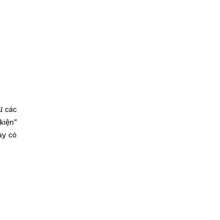
ừ các
kiện”
ày có