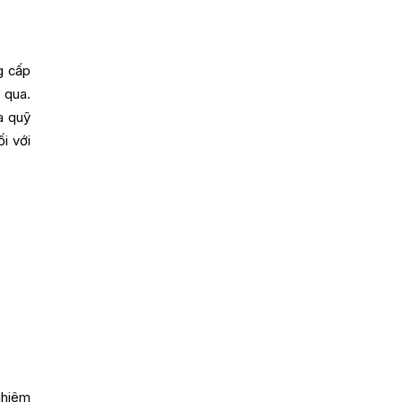
g cấp
 qua.
a quỹ
i với
ghiêm