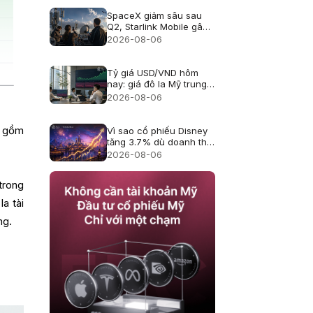
SpaceX giảm sâu sau
Q2, Starlink Mobile gây
áp lực lên viễn thông Mỹ
2026-08-06
Tỷ giá USD/VND hôm
nay: giá đô la Mỹ trung
tâm lên 25.433, USD
2026-08-06
ngân hàng giảm
o gồm
Vì sao cổ phiếu Disney
tăng 3.7% dù doanh thu
hụt kỳ vọng?
2026-08-06
trong
a tài
ng.