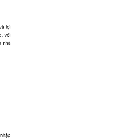
à lợi
, với
à nhà
 nhập