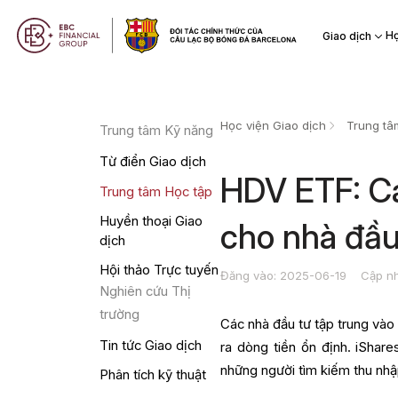
Họ
Giao dịch
Học viện Giao dịch
Trung tâ
Trung tâm Kỹ năng
Từ điển Giao dịch
HDV ETF: Cá
Trung tâm Học tập
Huyền thoại Giao
cho nhà đầu
dịch
Hội thảo Trực tuyến
Đăng vào: 2025-06-19
Cập nh
Nghiên cứu Thị
trường
Các nhà đầu tư tập trung vào 
Tin tức Giao dịch
ra dòng tiền ổn định. iShar
những người tìm kiếm thu nh
Phân tích kỹ thuật