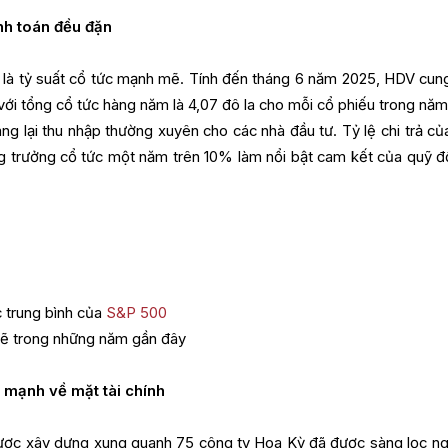
anh toán đều đặn
là tỷ suất cổ tức mạnh mẽ. Tính đến tháng 6 năm 2025, HDV cun
với tổng cổ tức hàng năm là 4,07 đô la cho mỗi cổ phiếu trong năm
ng lại thu nhập thường xuyên cho các nhà đầu tư. Tỷ lệ chi trả củ
g trưởng cổ tức một năm trên 10% làm nổi bật cam kết của quỹ đố
ý
 trung bình của
S&P 500
mẽ trong những năm gần đây
h mạnh về mặt tài chính
ợc xây dựng xung quanh 75 công ty Hoa Kỳ đã được sàng lọc n