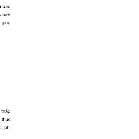
u bao
 biết
 giúp
 thấp
 thúc
, phí