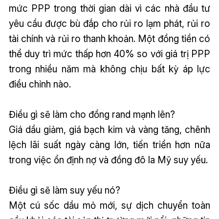
mức PPP trong thời gian dài vì các nhà đầu tư
yêu cầu được bù đắp cho rủi ro lạm phát, rủi ro
tài chính và rủi ro thanh khoản. Một đồng tiền có
thể duy trì mức thấp hơn 40% so với giá trị PPP
trong nhiều năm mà không chịu bất kỳ áp lực
điều chỉnh nào.
Điều gì sẽ làm cho đồng rand mạnh lên?
Giá dầu giảm, giá bạch kim và vàng tăng, chênh
lệch lãi suất ngày càng lớn, tiến triển hơn nữa
trong việc ổn định nợ và đồng đô la Mỹ suy yếu.
Điều gì sẽ làm suy yếu nó?
Một cú sốc dầu mỏ mới, sự dịch chuyển toàn