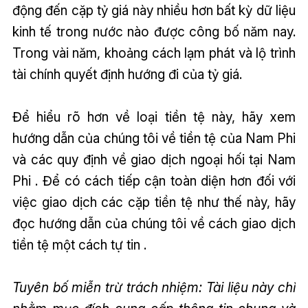
động đến cặp tỷ giá này nhiều hơn bất kỳ dữ liệu
kinh tế trong nước nào được công bố năm nay.
Trong vài năm, khoảng cách lạm phát và lộ trình
tài chính quyết định hướng đi của tỷ giá.
Để hiểu rõ hơn về loại tiền tệ này, hãy xem
hướng dẫn của chúng tôi về tiền tệ của Nam Phi
và các quy định về giao dịch ngoại hối tại Nam
Phi . Để có cách tiếp cận toàn diện hơn đối với
việc giao dịch các cặp tiền tệ như thế này, hãy
đọc hướng dẫn của chúng tôi về cách giao dịch
tiền tệ một cách tự tin .
Tuyên bố miễn trừ trách nhiệm: Tài liệu này chỉ