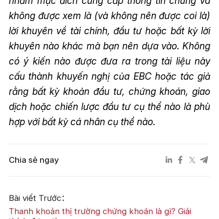
nhằm mục đích cung cấp thông tin chung và
không được xem là (và không nên được coi là)
lời khuyên về tài chính, đầu tư hoặc bất kỳ lời
khuyên nào khác mà bạn nên dựa vào. Không
có ý kiến nào được đưa ra trong tài liệu này
cấu thành khuyến nghị của EBC hoặc tác giả
rằng bất kỳ khoản đầu tư, chứng khoán, giao
dịch hoặc chiến lược đầu tư cụ thể nào là phù
hợp với bất kỳ cá nhân cụ thể nào.
Chia sẻ ngay
Bài viết Trước：
Thanh khoản thị trường chứng khoán là gì? Giải