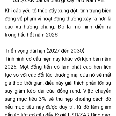
USD/ZAR bất kể điều gì xảy ra ở Nam Phi.
Khi các yếu tố thúc đẩy xung đột, tình trạng biến
động về phạm vi hoạt động thường xảy ra hơn là
các xu hướng chung. Đó là mô hình diễn ra
trong hầu hết năm 2026.
Triển vọng dài hạn (2027 đến 2030)
Tình hình cơ cấu hiện nay khác với kịch bản năm
2025. Một đồng tiền có lạm phát cao hơn liên
tục so với các đối tác thương mại của nó sẽ mất
giá theo thời gian, điều này giải thích phần lớn sự
suy giảm kéo dài của đồng rand. Việc chuyển
sang mục tiêu 3% sẽ thu hẹp khoảng cách đó
nếu mục tiêu này được duy trì, từ đó làm giảm
dần áp lực cơ cấu đẩy tỷ giá USD/ZAR tăng cao.