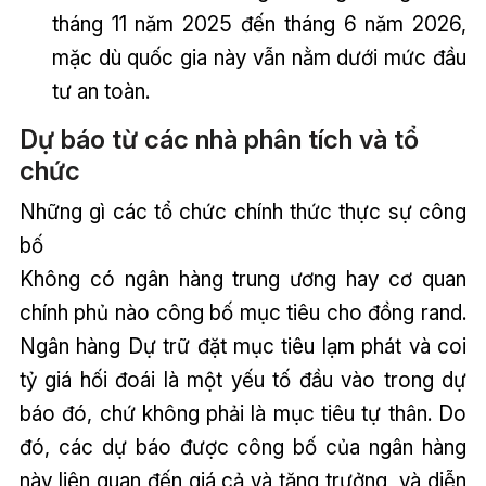
tháng 11 năm 2025 đến tháng 6 năm 2026,
mặc dù quốc gia này vẫn nằm dưới mức đầu
tư an toàn.
Dự báo từ các nhà phân tích và tổ
chức
Những gì các tổ chức chính thức thực sự công
bố
Không có ngân hàng trung ương hay cơ quan
chính phủ nào công bố mục tiêu cho đồng rand.
Ngân hàng Dự trữ đặt mục tiêu lạm phát và coi
tỷ giá hối đoái là một yếu tố đầu vào trong dự
báo đó, chứ không phải là mục tiêu tự thân. Do
đó, các dự báo được công bố của ngân hàng
này liên quan đến giá cả và tăng trưởng, và diễn