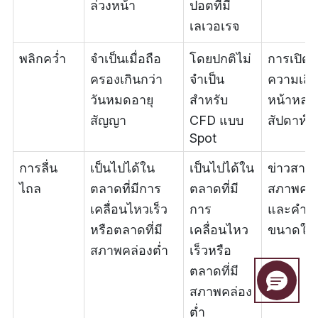
ล่วงหน้า
ปอตที่มี
เลเวอเรจ
พลิกคว่ำ
จำเป็นเมื่อถือ
โดยปกติไม่
การเปิดร
ครองเกินกว่า
จำเป็น
ความเสี่ย
วันหมดอายุ
สำหรับ
หน้าหลา
สัญญา
CFD แบบ
สัปดาห์
Spot
การลื่น
เป็นไปได้ใน
เป็นไปได้ใน
ข่าวสารต
ไถล
ตลาดที่มีการ
ตลาดที่มี
สภาพคล่
เคลื่อนไหวเร็ว
การ
และคำสั่ง
หรือตลาดที่มี
เคลื่อนไหว
ขนาดให
สภาพคล่องต่ำ
เร็วหรือ
ตลาดที่มี
สภาพคล่อง
ต่ำ