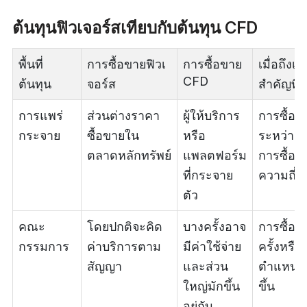
ต้นทุนฟิวเจอร์สเทียบกับต้นทุน CFD
พื้นที่
การซื้อขายฟิวเ
การซื้อขาย
เมื่อถึงเว
CFD
ต้นทุน
จอร์ส
สำคัญที่ส
การแพร่
ส่วนต่างราคา
ผู้ให้บริการ
การซื้อข
กระจาย
ซื้อขายใน
หรือ
ระหว่าง
ตลาดหลักทรัพย์
แพลตฟอร์ม
การซื้อข
ที่กระจาย
ความถี่สู
ตัว
คณะ
โดยปกติจะคิด
บางครั้งอาจ
การซื้อข
กรรมการ
ค่าบริการตาม
มีค่าใช้จ่าย
ครั้งหรื
สัญญา
และส่วน
ตำแหน่งท
ใหญ่มักขึ้น
ขึ้น
อยู่กับ