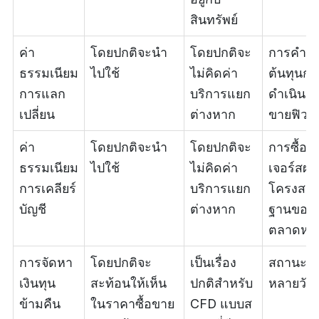
สินทรัพย์
ค่า
โดยปกติจะนำ
โดยปกติจะ
การคำน
ธรรมเนียม
ไปใช้
ไม่คิดค่า
ต้นทุนกา
การแลก
บริการแยก
ดำเนินกา
เปลี่ยน
ต่างหาก
ขายฟิวเจ
ค่า
โดยปกติจะนำ
โดยปกติจะ
การซื้อข
ธรรมเนียม
ไปใช้
ไม่คิดค่า
เจอร์สผ่
การเคลียร์
บริการแยก
โครงสร้า
บัญชี
ต่างหาก
ฐานของ
ตลาดหลัก
การจัดหา
โดยปกติจะ
เป็นเรื่อง
สถานะ 
เงินทุน
สะท้อนให้เห็น
ปกติสำหรับ
หลายวัน
ข้ามคืน
ในราคาซื้อขาย
CFD แบบส