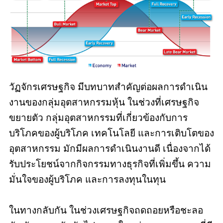
วัฏจักรเศรษฐกิจ มีบทบาทสำคัญต่อผลการดำเนิน
งานของกลุ่มอุตสาหกรรมหุ้น ในช่วงที่เศรษฐกิจ
ขยายตัว กลุ่มอุตสาหกรรมที่เกี่ยวข้องกับการ
บริโภคของผู้บริโภค เทคโนโลยี และการเติบโตของ
อุตสาหกรรม มักมีผลการดำเนินงานดี เนื่องจากได้
รับประโยชน์จากกิจกรรมทางธุรกิจที่เพิ่มขึ้น ความ
มั่นใจของผู้บริโภค และการลงทุนในทุน
ในทางกลับกัน ในช่วงเศรษฐกิจถดถอยหรือชะลอ