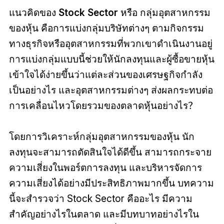
แนวคิดของ
Stock Sector
หรือ กลุ่มอุตสาหกรรม
ของหุ้น คือการแบ่งกลุ่มบริษัทต่างๆ ตามกิจกรรม
ทางธุรกิจหรืออุตสาหกรรมที่พวกเขาดำเนินงานอยู่
การแบ่งกลุ่มแบบนี้ช่วยให้นักลงทุนและผู้ซื้อขายหุ้น
เข้าใจได้ง่ายขึ้นว่าแต่ละส่วนของเศรษฐกิจกำลัง
เป็นอย่างไร และอุตสาหกรรมต่างๆ ส่งผลกระทบต่อ
การเคลื่อนไหวโดยรวมของตลาดหุ้นอย่างไร？
โดยการวิเคราะห์กลุ่มอุตสาหกรรมของหุ้น นัก
ลงทุนจะสามารถตัดสินใจได้ดีขึ้น สามารถกระจาย
ความเสี่ยงในพอร์ตการลงทุน และบริหารจัดการ
ความเสี่ยงได้อย่างมีประสิทธิภาพมากขึ้น บทความ
นี้จะสำรวจว่า Stock Sector คืออะไร มีความ
สำคัญอย่างไรในตลาด และมีบทบาทอย่างไรใน