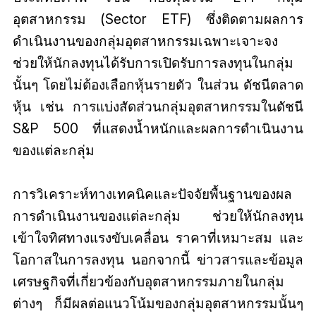
อุตสาหกรรม (Sector ETF) ซึ่งติดตามผลการ
ดำเนินงานของกลุ่มอุตสาหกรรมเฉพาะเจาะจง
ช่วยให้นักลงทุนได้รับการเปิดรับการลงทุนในกลุ่ม
นั้นๆ โดยไม่ต้องเลือกหุ้นรายตัว ในส่วน ดัชนีตลาด
หุ้น เช่น การแบ่งสัดส่วนกลุ่มอุตสาหกรรมในดัชนี
S&P 500 ที่แสดงน้ำหนักและผลการดำเนินงาน
ของแต่ละกลุ่ม
การวิเคราะห์ทางเทคนิคและปัจจัยพื้นฐานของผล
การดำเนินงานของแต่ละกลุ่ม ช่วยให้นักลงทุน
เข้าใจทิศทางแรงขับเคลื่อน ราคาที่เหมาะสม และ
โอกาสในการลงทุน นอกจากนี้ ข่าวสารและข้อมูล
เศรษฐกิจที่เกี่ยวข้องกับอุตสาหกรรมภายในกลุ่ม
ต่างๆ ก็มีผลต่อแนวโน้มของกลุ่มอุตสาหกรรมนั้นๆ