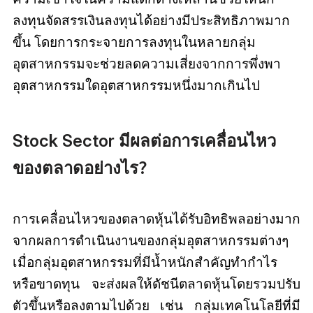
ลงทุนจัดสรรเงินลงทุนได้อย่างมีประสิทธิภาพมาก
ขึ้น โดยการกระจายการลงทุนในหลายกลุ่ม
อุตสาหกรรมจะช่วยลดความเสี่ยงจากการพึ่งพา
อุตสาหกรรมใดอุตสาหกรรมหนึ่งมากเกินไป
Stock Sector มีผลต่อการเคลื่อนไหว
ของตลาดอย่างไร？
การเคลื่อนไหวของตลาดหุ้นได้รับอิทธิพลอย่างมาก
จากผลการดำเนินงานของกลุ่มอุตสาหกรรมต่างๆ
เมื่อกลุ่มอุตสาหกรรมที่มีน้ำหนักสำคัญทำกำไร
หรือขาดทุน จะส่งผลให้ดัชนีตลาดหุ้นโดยรวมปรับ
ตัวขึ้นหรือลงตามไปด้วย เช่น กลุ่มเทคโนโลยีที่มี