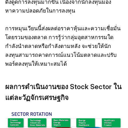
ดึงดูดการลงทุนมากขึ้น เนื่องจากนักลงทุนมอง
หาความปลอดภัยในการลงทุน
การหมุนเวียนนี้ส่งผลต่อราคาหุ้นและความเชื่อมั่น
โดยรวมของตลาด การรู้ว่ากลุ่มอุตสาหกรรมใด
กำลังนำตลาดหรือกำลังตามหลัง จะช่วยให้นัก
ลงทุนสามารถคาดการณ์แนวโน้มตลาดและปรับ
พอร์ตลงทุนให้เหมาะสมได้
ผลการดำเนินงานของ Stock Sector ใน
แต่ละวัฏจักรเศรษฐกิจ