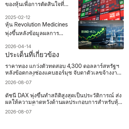
ของหุ้นเพื่อการตัดสินใจที่
ชาญฉลาดขึ้น
2025-02-12
หุ้น Revolution Medicines
พุ่งขึ้นหลังข้อมูลผลการ
ทดลอง: เทคโนโลยีชีวภาพ
2026-04-14
กลับมาแล้วหรือ?
ประเด็นที่เกี่ยวข้อง
ราคาทอง แกว่งตัวทดสอบ 4,300 ดอลลาร์สหรัฐฯ
หลังข้อตกลงช่องแคบฮอร์มุซ จับตาตัวเลขจ้างงาน
สหรัฐฯ คืนนี้
2026-08-07
ดัชนี DAX พุ่งขึ้นทำสถิติสูงสุดเป็นประวัติการณ์ ส่ง
ผลให้ความคาดหวังด้านผลประกอบการสำหรับหุ้น
เยอรมันสูงขึ้น
2026-08-07