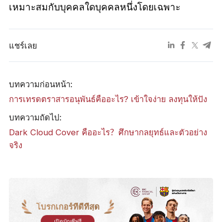
เหมาะสมกับบุคคลใดบุคคลหนึ่งโดยเฉพาะ
แชร์เลย
บทความก่อนหน้า:
การเทรดตราสารอนุพันธ์คืออะไร? เข้าใจง่าย ลงทุนให้ปัง
บทความถัดไป:
Dark Cloud Cover คืออะไร？ศึกษากลยุทธ์และตัวอย่าง
จริง
โบรกเกอร์ที่ดีที่สุด
เปิดบัญชีฟรี