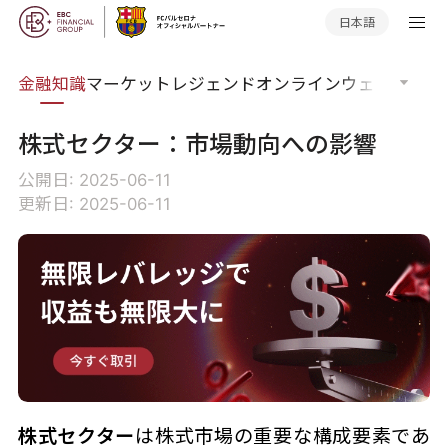
日本語
語集
金融知識
マーケットレジェンド
オンラインウェビナー
グ
株式セクター：市場動向への影響
公開日: 2025-06-11
更新日: 2025-06-11
株式セクター
は株式市場の重要な構成要素であ