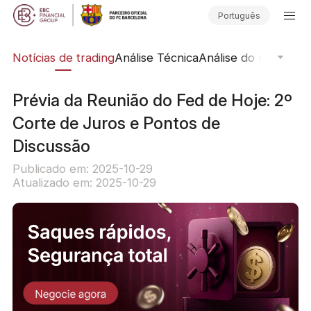
Português
ine
Notícias de trading
Análise Técnica
Análise do mercado
Prévia da Reunião do Fed de Hoje: 2º
Corte de Juros e Pontos de
Discussão
Publicado em: 2025-10-29
Atualizado em: 2025-10-29