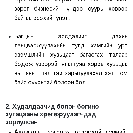
зэрэг бизнесийн үндэс суурь хэвээр
байгаа эсэхийг үнэл.
Багцын эрсдэлийг дахин
тэнцвэржүүлэхийн тулд хамгийн урт
эзэмшлийн хувьцааг багасгах талаар
бодож үзээрэй, ялангуяа хэрэв хувьцаа
нь таны төлөвлөгөөтэй харьцуулахад хэт том
байр суурьтай болсон бол.
2. Худалдаачид болон богино
хугацааны хөрөнгө оруулагчдад
зориулсан
Алдагдлыг зогсоох тодорхой дүрмийг