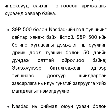
индексүүд саяхан тогтоосон арилжааны
хүрээнд хэвээр байна.
S&P 500 болон Nasdaq-ийн гол түвшнийг
сайтар хянаж байх ёстой. S&P 500-ийн
богино хугацааны дэмжлэг нь сүүлийн
өдрийн доод түвшин болон 50 өдрийн
дундаж өсөлттэй ойролцоо байна;
Эзлэхүүнээр баталгаажсан эдгээр
түвшнээс доогуур шийдвэртэй
завсарлага нь илүү гүнзгий залруулга хийх
магадлалыг нэмэгдүүлнэ.
Nasdaq нь хиймэл оюун ухаан болон