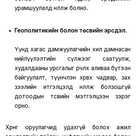
урамшуулалд нөлөөлж болно.
Геополитикийн болон төсвийн эрсдэл.
Үүнд хагас дамжуулагчийн хил дамнасан
нийлүүлэлтийн сүлжээг саатуулж,
худалдааны урсгалыг өөрчлөх аливаа бүтээн
байгуулалт, түүнчлэн хөрвөх чадвар, зах
зээлийн итгэлцэлд нөлөөлж болзошгүй
дотоодын төсвийн мэтгэлцээн зэрэг
орно.
Хөрөнгө оруулагчид удахгүй болох ажил