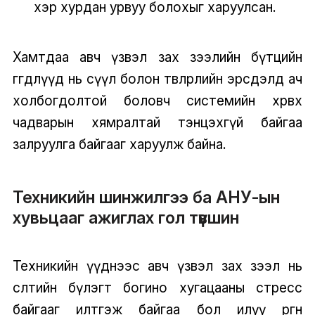
хэр хурдан урвуу болохыг харуулсан.
Хамтдаа авч үзвэл зах зээлийн бүтцийн
өгөгдлүүд нь сүүл болон төвлөрлийн эрсдэлд ач
холбогдолтой боловч системийн хөрвөх
чадварын хямралтай тэнцэхгүй байгаа
залруулга байгааг харуулж байна.
Техникийн шинжилгээ ба АНУ-ын
хувьцааг ажиглах гол түвшин
Техникийн үүднээс авч үзвэл зах зээл нь
өсөлтийн бүлэгт богино хугацааны стресс
байгааг илтгэж байгаа бол илүү өргөн