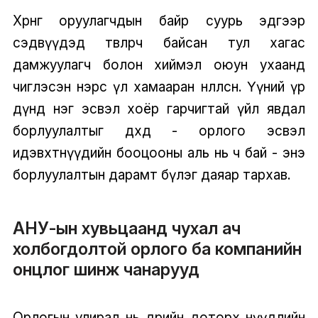
Хөрөнгө оруулагчдын байр суурь эдгээр
сэдвүүдэд төвлөрч байсан тул хагас
дамжуулагч болон хиймэл оюун ухаанд
чиглэсэн нэрс үл хамааран нөлөөлсөн. Үүний үр
дүнд нэг эсвэл хоёр гарчигтай үйл явдал
борлуулалтыг өдөөхөд - орлого эсвэл
идэвхтнүүдийн бооцооны аль нь ч бай - энэ
борлуулалтын дарамт бүлэг даяар тархав.
АНУ-ын хувьцаанд чухал ач
холбогдолтой орлого ба компанийн
онцлог шинж чанарууд
Орлогын улирал нь өдрийн доторх нүүдлийн