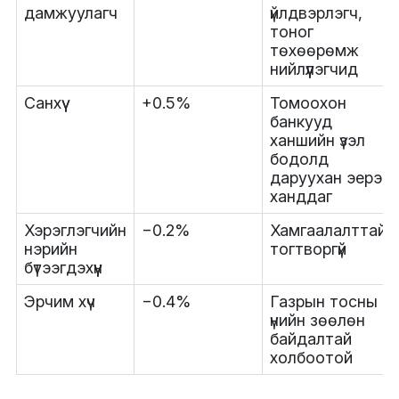
дамжуулагч
үйлдвэрлэгч,
тоног
төхөөрөмж
нийлүүлэгчид
Санхүү
+0.5%
Томоохон
банкууд
ханшийн үзэл
бодолд
даруухан эерэг
ханддаг
Хэрэглэгчийн
−0.2%
Хамгаалалттай,
нэрийн
тогтворгүй
бүтээгдэхүүн
Эрчим хүч
−0.4%
Газрын тосны
үнийн зөөлөн
байдалтай
холбоотой