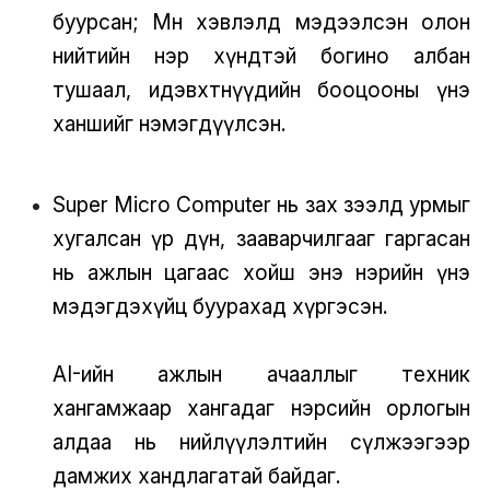
буурсан; Мөн хэвлэлд мэдээлсэн олон
нийтийн нэр хүндтэй богино албан
тушаал, идэвхтнүүдийн бооцооны үнэ
ханшийг нэмэгдүүлсэн.
Super Micro Computer нь зах зээлд урмыг
хугалсан үр дүн, зааварчилгааг гаргасан
нь ажлын цагаас хойш энэ нэрийн үнэ
мэдэгдэхүйц буурахад хүргэсэн.
AI-ийн ажлын ачааллыг техник
хангамжаар хангадаг нэрсийн орлогын
алдаа нь нийлүүлэлтийн сүлжээгээр
дамжих хандлагатай байдаг.