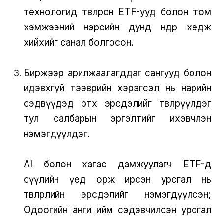
технологид төвлөрсөн ETF-ууд болон том
хэмжээний нэрсийн дунд өндөр хедж
хийхийг санал болгосон.
Биржээр арилжаалагддаг сангууд болон
идэвхгүй тээврийн хэрэгсэл нь нарийн
сэдвүүдэд өртөх эрсдэлийг төвлөрүүлдэг
тул салбарын эргэлтийг ихэвчлэн
нэмэгдүүлдэг.
AI болон хагас дамжуулагч ETF-д
сүүлийн үед орж ирсэн урсгал нь
төвлөрлийн эрсдэлийг нэмэгдүүлсэн;
Одоогийн анги ийм сэдэвчилсэн урсгал