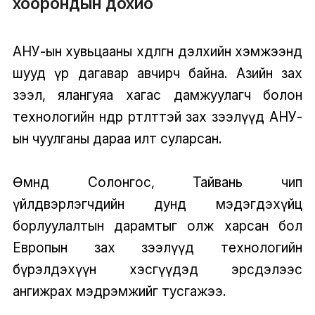
хоорондын дохио
АНУ-ын хувьцааны хөдөлгөөн дэлхийн хэмжээнд
шууд үр дагавар авчирч байна. Азийн зах
зээл, ялангуяа хагас дамжуулагч болон
технологийн өндөр өртөлттэй зах зээлүүд АНУ-
ын чуулганы дараа илт суларсан.
Өмнөд Солонгос, Тайвань чип
үйлдвэрлэгчдийн дунд мэдэгдэхүйц
борлуулалтын дарамтыг олж харсан бол
Европын зах зээлүүд технологийн
бүрэлдэхүүн хэсгүүдэд эрсдэлээс
ангижрах мэдрэмжийг тусгажээ.