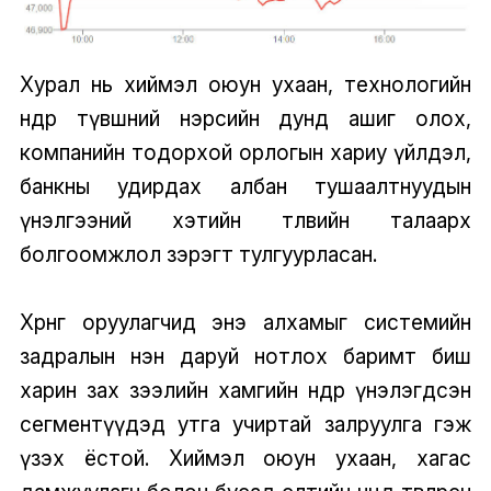
Хурал нь хиймэл оюун ухаан, технологийн
өндөр түвшний нэрсийн дунд ашиг олох,
компанийн тодорхой орлогын хариу үйлдэл,
банкны удирдах албан тушаалтнуудын
үнэлгээний хэтийн төлөвийн талаарх
болгоомжлол зэрэгт тулгуурласан.
Хөрөнгө оруулагчид энэ алхамыг системийн
задралын нэн даруй нотлох баримт биш
харин зах зээлийн хамгийн өндөр үнэлэгдсэн
сегментүүдэд утга учиртай залруулга гэж
үзэх ёстой. Хиймэл оюун ухаан, хагас