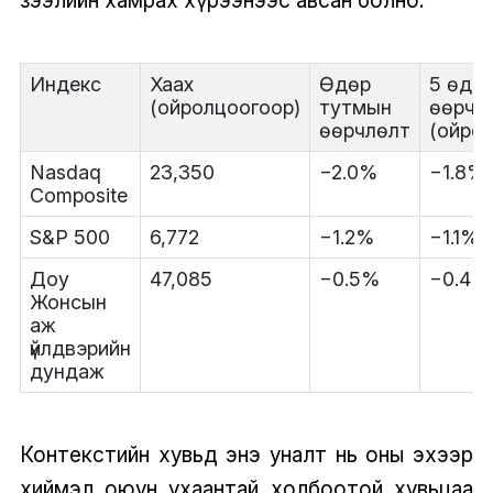
зээлийн хамрах хүрээнээс авсан болно.
Индекс
Хаах
Өдөр
5 өдр
(ойролцоогоор)
тутмын
өөрчл
өөрчлөлт
(ойро
Nasdaq
23,350
−2.0%
−1.8%
Composite
S&P 500
6,772
−1.2%
−1.1%
Доу
47,085
−0.5%
−0.4%
Жонсын
аж
үйлдвэрийн
дундаж
Контекстийн хувьд энэ уналт нь оны эхээр
хиймэл оюун ухаантай холбоотой хувьцаа