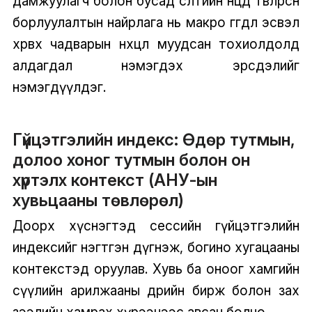
дамжуулагч болон бусад өсөлтийн нөөцөд төвлөрсөн
борлуулалтын найрлага нь макро өгөгдөл эсвэл
хөрвөх чадварын нөхцөл муудсан тохиолдолд
алдагдал нэмэгдэх эрсдэлийг
нэмэгдүүлдэг.
Гүйцэтгэлийн индекс: Өдөр тутмын,
долоо хоног тутмын болон он
хүртэлх контекст (АНУ-ын
хувьцааны төвлөрөл)
Доорх хүснэгтэд сессийн гүйцэтгэлийн
индексийг нэгтгэн дүгнэж, богино хугацааны
контекстэд оруулав. Хувь ба оноог хамгийн
сүүлийн арилжааны өдрийн бирж болон зах