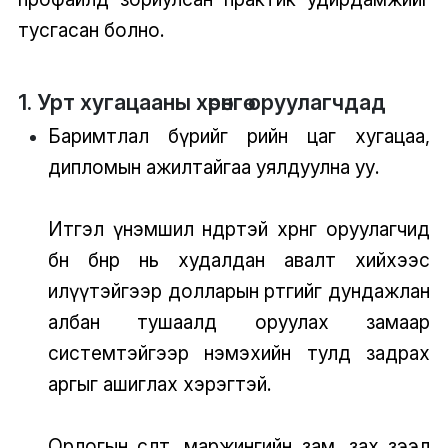
тусгасан болно.
1. Урт хугацааны хөрөнгө оруулагчдад
Баримтлал бүрийг өөрийн цаг хугацаа,
дипломын ажилтайгаа уялдуулна уу.
Итгэл үнэмшил өндөртэй хөрөнгө оруулагчид
бөөн бөөнөөр нь худалдан авалт хийхээс
илүүтэйгээр долларын өртгийг дундажлан
албан тушаалд оруулах замаар
системтэйгээр нэмэхийн тулд задрах
аргыг ашиглах хэрэгтэй.
Орлогын өсөлт, маржингийн зам, зах зээл