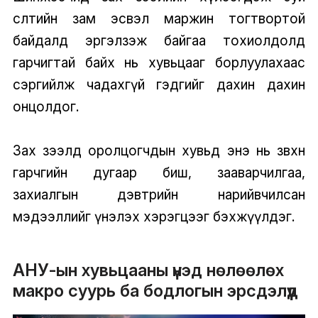
өсөлтийн зам эсвэл маржин тогтвортой
байдалд эргэлзэж байгаа тохиолдолд
гарчигтай байх нь хувьцааг борлуулахаас
сэргийлж чадахгүй гэдгийг дахин дахин
онцолдог.
Зах зээлд оролцогчдын хувьд энэ нь зөвхөн
гарчгийн дугаар биш, зааварчилгаа,
захиалгын дэвтрийн нарийвчилсан
мэдээллийг үнэлэх хэрэгцээг бэхжүүлдэг.
АНУ-ын хувьцааны үнэд нөлөөлөх
макро суурь ба бодлогын эрсдэлүүд