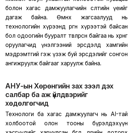
болон хагас дамжуулагчийн өсөлтийн үеийг
дагаж байна. Өмнөх жагсаалууд нь
технологийн хүрээнд өргөн хүрээтэй байсан
бол одоогийн бууралт төвлөрсөн байгаа нь хөрөнгө
оруулагчид үнэлгээний эрсдэлд хамгийн
мэдрэмтгий гэж үзэж буй эрсдэлийг сонгон
ангижруулж байгааг харуулж байна.
АНУ-ын Хөрөнгийн зах зээл дэх
салбар ба аж үйлдвэрийг
хөдөлгөгчид
Технологи ба хагас дамжуулагч нь AI-тай
холбоотой олон тооны бүрэлдэхүүн
хэсгүүдийг харуулсан бөгөөд өдрийн доторх