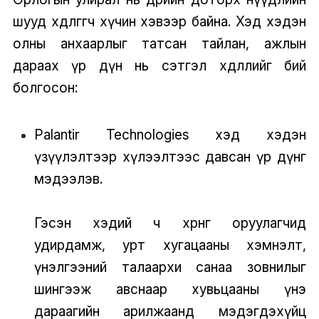
шууд хөдөлгөгч хүчин хэвээр байна. Хэд хэдэн
олны анхаарлыг татсан тайлан, ажлын
дараах үр дүн нь сэтгэл хөдлөлийг бий
болгосон:
Palantir Technologies хэд хэдэн
үзүүлэлтээр хүлээлтээс давсан үр дүнг
мэдээлэв.
Гэсэн хэдий ч хөрөнгө оруулагчид
удирдамж, урт хугацааны хэмнэлт,
үнэлгээний талаархи санаа зовнилыг
шингээж авснаар хувьцааны үнэ
дараагийн арилжаанд мэдэгдэхүйц