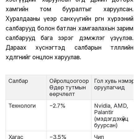
хамгийн том бууралтыг харуулсан.
Хуралдааны үеэр санхүүгийн өргөн хүрээний
салбарууд болон батлан хамгаалахын зарим
салбарууд бага зэрэг дэмжлэг үзүүлэв.
Дараах хүснэгтэд салбарын төлөөллийн
хөдөлгөөнийг онцлон харуулав.
Салбар
Ойролцоогоор
Гол хувь нэмэр
Өдөр тутмын
оруулагчид
өөрчлөлт
Технологи
−2.7%
Nvidia, AMD,
Palantir
(мэдэгдэхүйц
буурсан)
Хагас
−3.5%
Чип