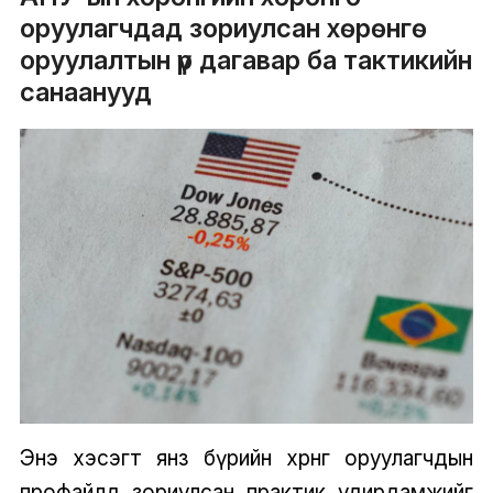
оруулагчдад зориулсан хөрөнгө
оруулалтын үр дагавар ба тактикийн
санаанууд
Энэ хэсэгт янз бүрийн хөрөнгө оруулагчдын
профайлд зориулсан практик удирдамжийг