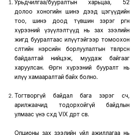
Урьдчилгаа/бууралтын харьцаа, 52
долоо хоногийн шинэ дээд цэгүүдийн
тоо, шинэ доод түвшин зэрэг өргөн
хүрээний үзүүлэлтүүд нь зах зээлийн
жигд бууралтаас илүүтэйгээр томоохон
өсөлтийн нэрсийн борлуулалтын төвлөрсөн
байдалтай нийцэж, муудаж байгааг
харуулсан. Өргөн хүрээний бууралт нь
илүү хамааралтай байх болно.
Тогтворгүй байдал бага зэрэг өсч,
арилжаачид тодорхойгүй байдлын
улмаас үнэ өсөхөд VIX өдөртөө өсөв.
Опционы зах зээлийн үйл ажиллагаа нь