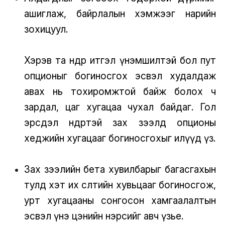
ашиглаж, байрлалын хэмжээг нарийн
зохицуул.
Хэрэв та өндөр итгэл үнэмшилтэй бол пут
опционыг богиносгох эсвэл худалдаж
авах нь тохиромжтой байж болох ч
зардал, цаг хугацаа чухал байдаг. Гол
эрсдэл өндөртэй зах зээлд опционы
хеджийн хугацааг богиносгохыг илүүд үз.
Зах зээлийн бета хувилбарыг багасгахын
тулд хэт их өсөлтийн хувьцааг богиносгож,
урт хугацааны сонгосон хамгаалалтын
эсвэл үнэ цэнийн нэрсийг авч үзье.