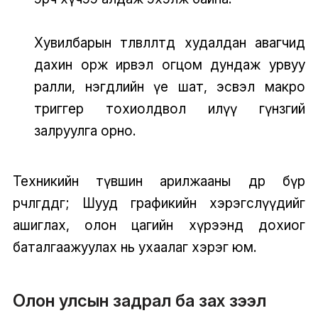
Хувилбарын төлөвлөлтөд худалдан авагчид
дахин орж ирвэл огцом дундаж урвуу
ралли, нэгдлийн үе шат, эсвэл макро
триггер тохиолдвол илүү гүнзгий
залруулга орно.
Техникийн түвшин арилжааны өдөр бүр
өөрчлөгддөг; Шууд графикийн хэрэгслүүдийг
ашиглах, олон цагийн хүрээнд дохиог
баталгаажуулах нь ухаалаг хэрэг юм.
Олон улсын задрал ба зах зээл