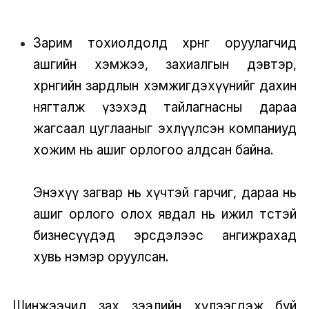
Зарим тохиолдолд хөрөнгө оруулагчид
ашгийн хэмжээ, захиалгын дэвтэр,
хөрөнгийн зардлын хэмжигдэхүүнийг дахин
нягталж үзэхэд тайлагнасны дараа
жагсаал цуглааныг эхлүүлсэн компаниуд
хожим нь ашиг орлогоо алдсан байна.
Энэхүү загвар нь хүчтэй гарчиг, дараа нь
ашиг орлого олох явдал нь ижил төстэй
бизнесүүдэд эрсдэлээс ангижрахад
хувь нэмэр оруулсан.
Шинжээчид зах зээлийн хүлээгдэж буй