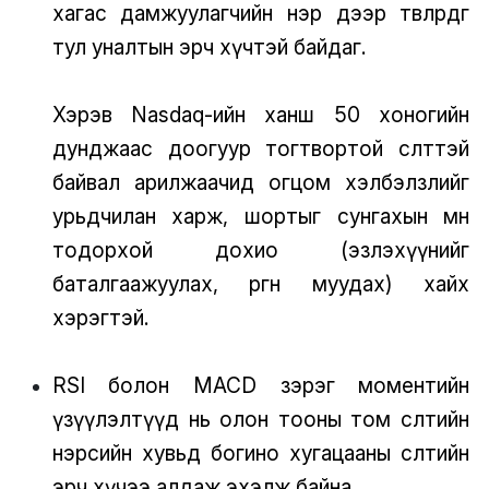
хагас дамжуулагчийн нэр дээр төвлөрдөг
тул уналтын эрч хүчтэй байдаг.
Хэрэв Nasdaq-ийн ханш 50 хоногийн
дунджаас доогуур тогтвортой өсөлттэй
байвал арилжаачид огцом хэлбэлзлийг
урьдчилан харж, шортыг сунгахын өмнө
тодорхой дохио (эзлэхүүнийг
баталгаажуулах, өргөн муудах) хайх
хэрэгтэй.
RSI болон MACD зэрэг моментийн
үзүүлэлтүүд нь олон тооны том өсөлтийн
нэрсийн хувьд богино хугацааны өсөлтийн
эрч хүчээ алдаж эхэлж байна.