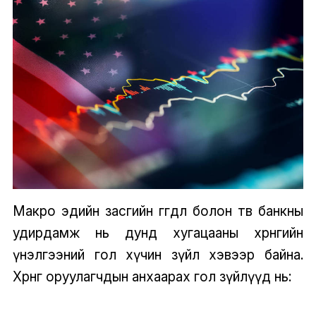
Макро эдийн засгийн өгөгдөл болон төв банкны
удирдамж нь дунд хугацааны хөрөнгийн
үнэлгээний гол хүчин зүйл хэвээр байна.
Хөрөнгө оруулагчдын анхаарах гол зүйлүүд нь: