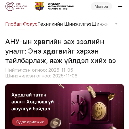
Монгол
уд
Глобал Фокус
Техникийн Шинжилгээ
Шинжилгээний 
АНУ-ын хөрөнгийн зах зээлийн
уналт: Энэ хөдөлгөөнийг хэрхэн
тайлбарлаж, яаж үйлдэл хийх вэ
Нийтэлсэн огноо: 2025-11-05
Шинэчилсэн огноо: 2025-11-06