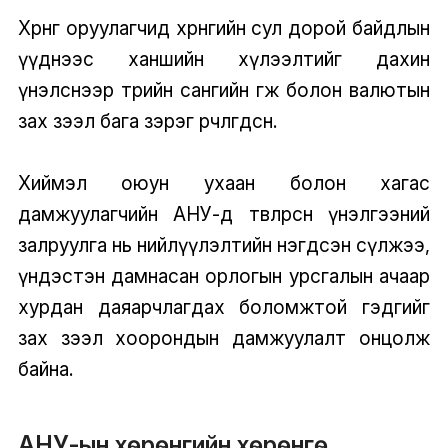
Хөрөнгө оруулагчид хөрөнгийн сул дорой байдлын
үүднээс ханшийн хүлээлтийг дахин
үнэлснээр төрийн сангийн өгөөж болон валютын
зах зээл бага зэрэг өөрчлөгдсөн.
Хиймэл оюун ухаан болон хагас
дамжуулагчийн АНУ-д төвлөрсөн үнэлгээний
залруулга нь нийлүүлэлтийн нэгдсэн сүлжээ,
үндэстэн дамнасан орлогын урсгалын ачаар
хурдан даяарчлагдах боломжтой гэдгийг
зах зээл хоорондын дамжуулалт онцолж
байна.
АНУ-ын хөрөнгийн хөрөнгө