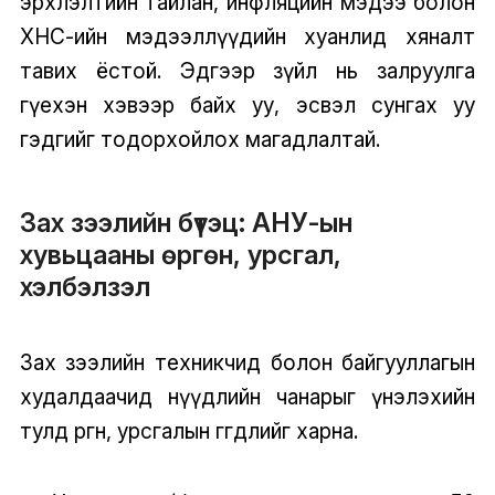
эрхлэлтийн тайлан, инфляцийн мэдээ болон
ХНС-ийн мэдээллүүдийн хуанлид хяналт
тавих ёстой. Эдгээр зүйл нь залруулга
гүехэн хэвээр байх уу, эсвэл сунгах уу
гэдгийг тодорхойлох магадлалтай.
Зах зээлийн бүтэц: АНУ-ын
хувьцааны өргөн, урсгал,
хэлбэлзэл
Зах зээлийн техникчид болон байгууллагын
худалдаачид нүүдлийн чанарыг үнэлэхийн
тулд өргөн, урсгалын өгөгдлийг харна.