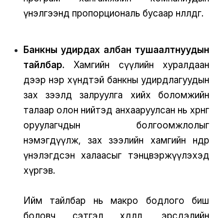
үнэлгээнд пропорциональ бусаар нөлөөлдөг.
Банкны удирдах албан тушаалтнуудын
тайлбар.
Хамгийн сүүлийн хуралдаан
дээр нэр хүндтэй банкны удирдлагуудын
зах зээлд залруулга хийх боломжийн
талаар олон нийтэд анхааруулсан нь хөрөнгө
оруулагчдын болгоомжлолыг
нэмэгдүүлж, зах зээлийн хамгийн өндөр
үнэлэгдсэн халаасыг тэнцвэржүүлэхэд
хүргэв.
Ийм тайлбар нь макро бодлого биш
боловч сэтгэл хөдлөл, эрсдэлийн