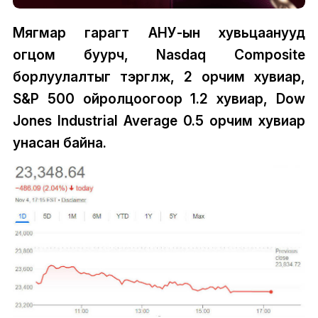
Мягмар гарагт АНУ-ын хувьцаанууд
огцом буурч, Nasdaq Composite
борлуулалтыг тэргүүлж, 2 орчим хувиар,
S&P 500 ойролцоогоор 1.2 хувиар, Dow
Jones Industrial Average 0.5 орчим хувиар
унасан байна.