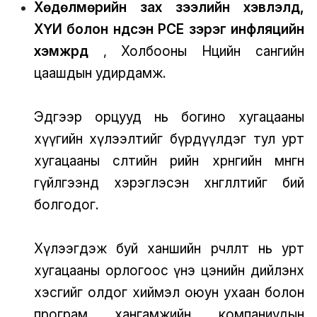
Хөдөлмөрийн зах зээлийн хэвлэлүүд,
ХҮИ болон үндсэн PCE зэрэг инфляцийн
хэмжүүрүүд
, Холбооны Нөөцийн сангийн
цаашдын удирдамж.
Эдгээр орцууд нь богино хугацааны
хүүгийн хүлээлтийг бүрдүүлдэг тул урт
хугацааны өсөлтийн өөрийн хөрөнгийн мөнгөн
гүйлгээнд хэрэглэсэн хөнгөлөлтийг бий
болгодог.
Хүлээгдэж буй ханшийн өөрчлөлт нь урт
хугацааны орлогоос үнэ цэнийн дийлэнх
хэсгийг олдог хиймэл оюун ухаан болон
програм хангамжийн компаниудын