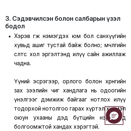
3. Сэдэвчилсэн болон салбарын үзэл
бодол
Хэрэв өгөөж нэмэгдэх юм бол санхүүгийн
хувьд ашиг тустай байж болно; мөчлөгийн
өсөлтөөс хол эргэлтэнд илүү сайн ажиллаж
чадна.
Үүний эсрэгээр, орлого болон хөрөнгийн
зах зээлийн чиг хандлага нь одоогийн
үнэлгээг дэмжиж байгааг нотлох илүү
тодорхой нотолгоо гарах хүртэл хиймэл
оюун ухааны дэд бүтцийн нэрүүдэд
болгоомжтой хандах хэрэгтэй.