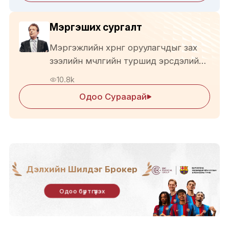
Мэргэших сургалт
Мэргэжлийн хөрөнгө оруулагчдыг зах
зээлийн мөчлөгийн туршид эрсдэлийн
хяналтыг бэхжүүлэх, боломжуудыг
10.8k
ашиглахад чадавхжуулах.
Одоо Сураарай
Дэлхийн Шилдэг Брокер
Одоо бүртгүүлэх