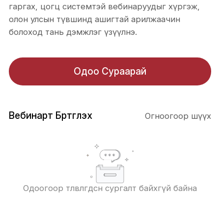
гаргах, цогц системтэй вебинаруудыг хүргэж,
олон улсын түвшинд ашигтай арилжаачин
болоход тань дэмжлэг үзүүлнэ.
Одоо Сураарай
Вебинарт Бүртгүүлэх
Огноогоор шүүх
Одоогоор төлөвлөгдсөн сургалт байхгүй байна