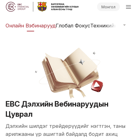
Монгол
уд
Онлайн Вэбинарууд
Глобал Фокус
Техникийн Шинжи
EBC Дэлхийн Вебинаруудын
Цуврал
Дэлхийн шилдэг трейдерүүдийг нэгтгэн, таны
арилжааны үр ашигтай байдалд бодит ахиц