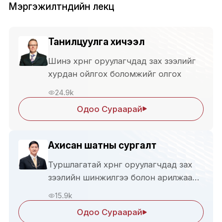
Мэргэжилтнүүдийн лекц
Танилцуулга хичээл
Шинэ хөрөнгө оруулагчдад зах зээлийг
хурдан ойлгох боломжийг олгох
24.9k
Одоо Сураарай
Ахисан шатны сургалт
Туршлагатай хөрөнгө оруулагчдад зах
зээлийн шинжилгээ болон арилжааны
шийдвэр гаргах ур чадвараа
15.9k
дээшлүүлэхэд зориулагдсан.
Одоо Сураарай